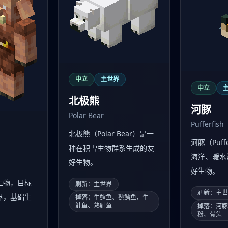
中立
主世界
中立
北极熊
河豚
Polar Bear
Pufferfish
北极熊（Polar Bear）是一
河豚（Puff
种在积雪生物群系生成的友
海洋、暖水
好生物。
好生物。
生物，目标
刷新：主世界
刷新：主
界，基础生
掉落：生鳕鱼、熟鳕鱼、生
鲑鱼、熟鲑鱼
掉落：河
粉、骨头