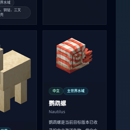
世界水域
肉、铜锭、三叉
螺壳
中立
主世界水域
鹦鹉螺
Nautilus
鹦鹉螺是当前目标版本已收