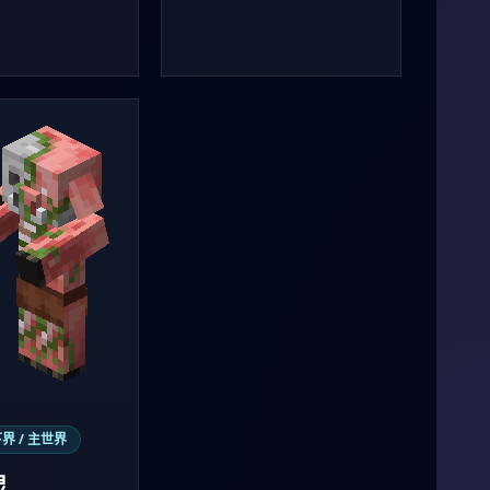
界 / 主世界
灵