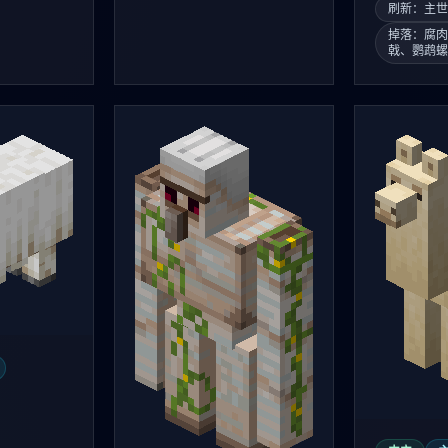
刷新：主
掉落：腐
戟、鹦鹉