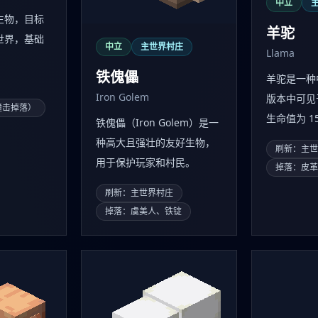
中立
生物，目标
羊驼
世界，基础
中立
主世界村庄
Llama
铁傀儡
羊驼是一种
Iron Golem
版本中可见
撞击掉落）
生命值为 15 
铁傀儡（Iron Golem）是一
种高大且强壮的友好生物，
刷新：主
用于保护玩家和村民。
掉落：皮
刷新：主世界村庄
掉落：虞美人、铁锭