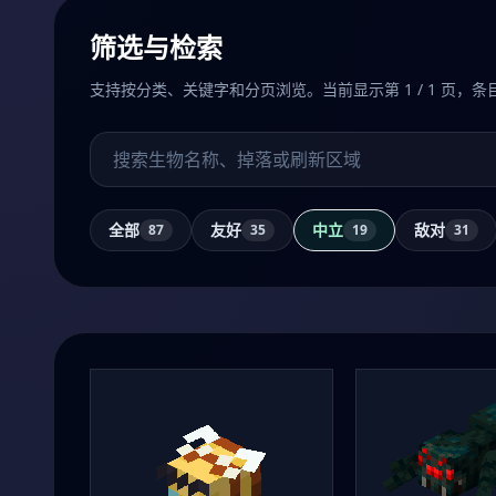
筛选与检索
支持按分类、关键字和分页浏览。当前显示第 1 / 1 页，条目范
搜索生物
全部
友好
中立
敌对
87
35
19
31