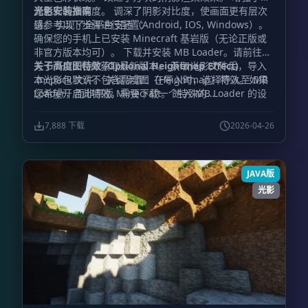
源色彩的准确度。 调深了阴影对比度，使画面更有层次
光影安装指南
感。 实现了全平台支持（Android, IOS, Windows）。
请参考以下步骤进行配置：
确保您的手机上已安装 Minecraft 基岩版（无论正版或
非官方版本均可）。 下载并安装 MB Loader。请前往官
方 GitHub 仓库获取最新版本。 获取光影文件后，导入
关于高度图特效 (Optional Heightmap Effect)
.mcpack 文件。 关键步骤：在导入时，选择导入至 MB
本光影包默认不包含高度图（Heightmap）特效。如果
Loader，而非原版 Minecraft。 进入 MB Loader 的设
您希望开启此特效，需要下载一个特殊的
置界面。 向下滚动并找到设置菜单，关闭所有“自动修复
renderchunk.material.bin 文件，该文件已集成了高度
(Autofix)”开关。 完成设置后，通过 MB Loader 启动游
图功能。获取方式请前往作者的 Discord 频道。
7,888 下载
2026-04-26
戏即可体验光影效果。
JAVA版
光影