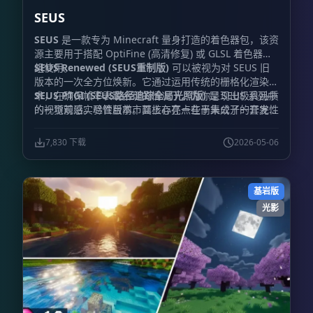
SEUS
SEUS
是一款专为 Minecraft 量身打造的着色器包，该资
源主要用于搭配 OptiFine (高清修复) 或 GLSL 着色器模
组使用。
SEUS Renewed (SEUS重制版)
可以被视为对 SEUS 旧
版本的一次全方位焕新。它通过运用传统的栅格化渲染技
术，在确保帧率表现合理的情况下，为你呈现出极具品质
SEUS PTGI (SEUS路径追踪全局光照版)
是 SEUS 系列中
的视觉观感。尽管目前市面上存在一些尚未公开的开发性
的一项前沿实验性版本。其核心亮点在于集成了一套完全
测试版本，但开发者近期的主要工作重心已转移至 SEUS
由开发者自主编写的软件端光线追踪实现方案，最重要的
PTGI 的迭代升级上。
是，运行它
并不强制要求
玩家必须拥有 RTX 系列显卡。
7,830 下载
2026-05-06
项目名称中的 “PTGI” 全称为 “Path Traced Global
Illumination (路径追踪全局光照)”，这不仅是该项目的
招牌特性，同时还涵盖了基于路径追踪的反射效果。
基岩版
光影