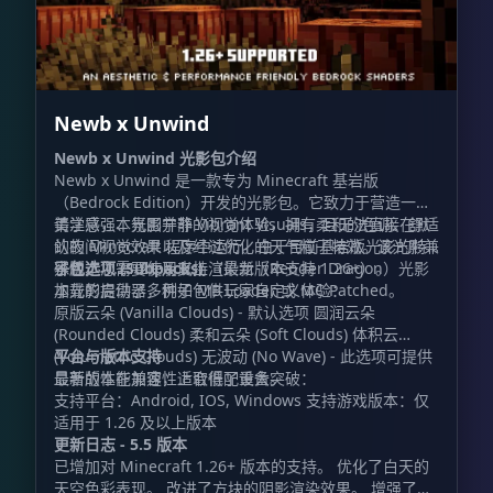
Newb x Unwind
Newb x Unwind 光影包介绍
Newb x Unwind 是一款专为 Minecraft 基岩版
（Bedrock Edition）开发的光影包。它致力于营造一种
美学感强、氛围宁静的视觉体验，拥有柔和的色调、舒适
请注意，本光影并非 Vibrant Visuals，且无法直接在默
的夜间视觉效果以及经过优化的天气粒子特效。该光影兼
认的 Minecraft 程序中运行。由于目前基岩版光影的特
容版本 1.21.21 及以上（最新版本支持 1.26+）。
殊性，您需要使用支持渲染龙（Render Dragon）光影
子包选项 (Subpacks)
加载的启动器，例如 MB Loader 或 MC Patched。
本光影提供了多种子包供玩家自定义体验：
原版云朵 (Vanilla Clouds) - 默认选项 圆润云朵
(Rounded Clouds) 柔和云朵 (Soft Clouds) 体积云
(Volumetric Clouds) 无波动 (No Wave) - 此选项可提供
平台与版本支持
显著的性能加速，适合低配设备。
最新版本在兼容性上取得了重大突破：
支持平台：Android, IOS, Windows 支持游戏版本：仅
适用于 1.26 及以上版本
更新日志 - 5.5 版本
已增加对 Minecraft 1.26+ 版本的支持。 优化了白天的
天空色彩表现。 改进了方块的阴影渲染效果。 增强了光