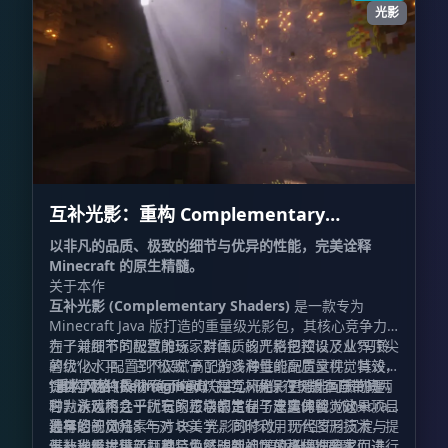
光影
互补光影：重构 Complementary
Shaders - Reimagined
以非凡的品质、极致的细节与优异的性能，完美诠释
Minecraft 的原生精髓。
关于本作
互补光影 (Complementary Shaders)
是一款专为
Minecraft Java 版打造的重量级光影包，其核心竞争力
在于对细节的极致雕琢、对画质的严格把控以及业界顶尖
为了兼顾不同配置的玩家群体，该光影包预设了从“马铃
的优化水平。它不仅赋予了游戏海量的高质量视觉特效，
薯级”入门配置到“极致”高配的多种性能配置文件。其设
提供了两种截然不同的默认视觉风格，更难能可贵的是，
计哲学始终贯彻“绝不喧宾夺主”，确保在提升画质的同
“重构风格 (Reimagined)”
是互补光影 r5 版本自带的两
它为游戏内几乎所有的方块都定制了专属的视觉效果。
时，永远不会干扰玩家正常的生存与建造体验。这一项目
种默认风格之一。它的核心宗旨在于忠实保留 Minecraft
最早始于 2018 年对 BSL 光影的修改，历经岁月沉淀与
独有的视觉元素与方块美学，同时利用现代图形技术，提
选择您的风格
无数次重大更新，甚至为了达到社区的高标准要求而进行
供一种经过精心打磨、焕然一新的“原版升级”质感。
互补光影提供了两种特色鲜明的视觉风格供探险家们选