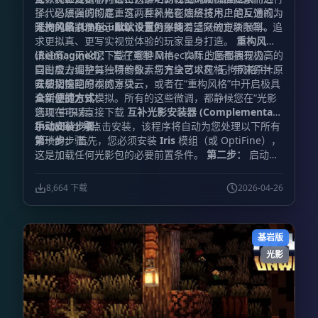
了代码层面的彻底重写。互补光影始终将用户的反馈视为
择。必须强调的是，这两种风格在底层技术上是互通的，
开发的最高准则，直至今日仍保持着活跃的更新频率。
唯一的区别仅在于
无拘风格 (Unbound)：
默认设置
专为那些渴望突破方块限制、追
的不同：
求更拟真、更写实视觉体验的玩家量身打造。
重构风格
(Reimagined)：
请注意，无论您下载了哪种风格，实际上您都拥有极高的
旨在重塑 Minecraft 的画面表现力，
同时极力维护其独特的像素与方块艺术风格，带来原汁原
自由度去调整每一项参数。您完全可以在“无拘风格”中将
味却又惊艳的视觉享受。
云层切换回原本的方块云，或者在“重构风格”中开启极具
安装指南
真实感的水体模拟。所有的这些微调，都静候您在“光影
全新便捷方式：
选项”中探索。
您现在可以直接下载
互补光影安装器 (Complementary
Installer)
手动安装步骤：
并点击安装，该程序将自动为您处理以下所有
繁琐的步骤。
第一步：
首先，您必须安装
Iris
模组（或 OptiFine），
这是加载任何光影包的必要前置条件。
第二步：
启动游
戏，进入“视频设置”，找到并点击“光影包”或“光影”菜
单。
第三步：
点击菜单中的“光影包文件夹”按钮，系统
8,664 下载
2026-04-26
将自动打开对应的文件夹窗口。
第四步：
下载互补光影
文件，并将该文件直接放入刚才打开的文件夹中。（
重要
提示：
请勿解压该压缩文件，直接放入即可）。
第五
基岩版
步：
返回游戏窗口，在光影包列表中选中
“Complementary”即可启用。（如果列表中未显示，请
光影
尝试刷新菜单）。