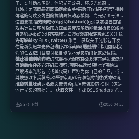
于：实时动态阴影、体积光照效果、环境光遮蔽
（AO）、辉光效果（Bloom）、高度可定制的云层与水
此外，为了满足不同玩家的审美需求，BSL 还提供了多种
体渲染，以及内置的抗锯齿技术。
可选的特效，例如景深效果、动态模糊、高光贴图与法线
贴图支持、卡通渲染风格（Celshading）以及世界曲率
快速导航
官方网站 (capttatsu.com)
：这是本项目的官
效果等，旨在为你的方块世界带来焕然一新且极具沉浸感
方大本营。你可以在此查阅最详尽的功能说明、常见问题
的体验。
解答（FAQs）以及更新日志。
为了维护良好的社区环境，请遵守以下使用条款：
社交媒体动态
：请关注我
的
许可权益：
Bluesky
和
X (Twitter)
账号，获取关于光影包开发
的最新资讯和预告。
你有权使用本光影包进行游戏截图和视频录制。 你有权
加入 Discord 服务器
：欢迎加入我
们的社区进行深度讨论、提问、提交功能建议或反馈
为了个人使用目的，私自修改本光影包的配置或代码。
Bug。
在
禁止事项：
获得我明确许可
支持创作者
的前提下，你有权公开发布经过深度修
：如果你喜欢这款光影包，不妨考虑
在
改的版本。
严禁
Patreon
在未经我许可的情况下，擅自二次分发本光影包。
上支持我，助力项目持续发展。 使用协议
严禁
将本光影包（或其代码）声称为你自己的作品，或对
其进行改名后发布。
请按照以下步骤将 BSL Shaders 部署到你的游戏中：
严禁
使用任何带有盈利性质的短链
准备前置环境
：下载并安装 Optifine 或 Iris 模组（这是
接跳转至我的网站或文件下载页。 安装指南
运行光影的前提）。
获取文件
：下载 BSL Shaders 光影
包文件。
置入文件
：将下载好的压缩包直接放入
文件夹中（无需解压）。
.minecraft\shaderpacks
5,376 下载
2026-04-27
启动游戏
：运行 Minecraft 启动器并进入游戏。
启用光
影
：依次打开“选项 (Options)” -> “视频设置 (Video
Settings)” -> “光影 (Shaders)”。
最终激活
：在列表中选
择
BSL Shaders
，享受你的全新视界。