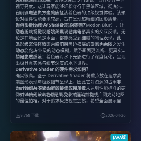
视野亮度。这让玩家能够轻松穿行于黑暗区域，彻底告别
在阴影中迷失方向的困扰。
Film（电影）：这代表了该着色器的顶级视觉体验。该预
设对硬件性能要求较高，旨在呈现超精细的图形质量，内
置电影黑边模式与专业级动态模糊（Motion Blur），让
为何 Derivative Shader 与众不同？
您的游戏视觉观感媲美真人动作电影。
动态天气系统：雨水环境现在具备了真实的交互反馈，无
论是在地面还是水面，都能感受到细腻的物理表现。此
外，当天气在晴雨之间切换时，云层的形态也会随之发生
电影级沉浸体验：内置电影黑边模式（Cinematic
动态变化。
bars）与专业级的动态模糊，赋予画面更流畅、更真实
的电影质感。
精细生态环境：着色器对水下光影进行了深度优化，呈现
出极具真实感与细节深度的水下世界。
Derivative Shader 的硬件需求如何？
确实很高。鉴于 Derivative Shader 将重点放在追求高
端图形表现与极致细节呈现上，因此它对资源的占用非常
大。我们并不建议配置较低的设备或未达到性能标准的硬
Derivative Shader 的最佳应用场景
件尝试使用该着色器，以免影响游戏性能。
Derivative Shader 是展示宏大建筑结构或广阔史诗地图
的最佳拍档。对于追求极致视觉震撼，希望全面展示自己
宏伟建筑作品与壮丽氛围的玩家来说，它是最理想的选
择。
9,768 下载
2026-04-26
JAVA版