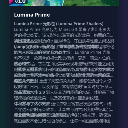
Lumina Prime
Lumina Prime 光影包 (Lumina Prime Shaders)
Lumina Prime 光影包为 Minecraft 带来了堪比电影大
片的视觉盛宴。该光影包以逼真的光影效果、绚丽的日落
氛围以及晶莹剔透的水面为特色，在画质与性能之间达到
项目描述
了近乎完美的平衡。使用它，你的每一次游戏旅程都将化
Lumina Prime 光影包 – 重塑你的游戏视觉体验
身为一幅流动的视觉艺术杰作。
踏入从未有过的 Minecraft 世界！Lumina Prime 光影
包不仅是一款简单的视觉改良模组，更是一项全方位的图
形重构工程。它旨在顶级美学表现与流畅游戏性能之间找
核心特性
到黄金分割点。每一处细节都经过了精雕细琢，力求将你
电影级光照系统
引入了动态阴影与真实感十足的太阳眩
的游戏世界打造为一场视觉盛宴，成就非凡的电影级质
光效果，为游戏中的每一个方块和地形增添了空间的深度
感。
与生命力。
动态大气散射
重塑了天空渲染系统，能够营造出令人惊
叹的绚烂日出，以及深邃且富有情感的“黄金时刻”日落景
观。
水晶清澈水体 2.0
潜入极具透明质感的水域，体验基于物
理模拟的波浪效果，以及高保真的水面反射纹理。
体积雾与丁达尔效应
通过浓郁且富有层次感的雾气，结
合穿透云层的光束效果，让森林与洞穴环境变得极具沉浸
感，营造出神秘而写实的氛围。
专业级色调映射
经过深思熟虑的色彩分级处理，确保游
戏画面既不会过暗也拒绝惨白，让每一帧画面都如同经过
精心调色的艺术品。