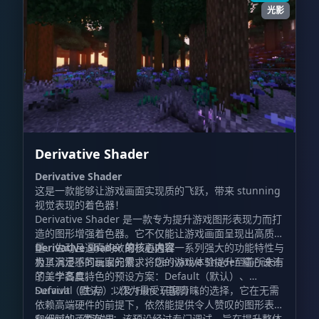
光影
Derivative Shader
Derivative Shader
这是一款能够让游戏画面实现质的飞跃，带来 stunning
视觉表现的着色器！
Derivative Shader 是一款专为提升游戏图形表现力而打
造的图形增强着色器。它不仅能让游戏画面呈现出高质
量、生动且逼真的效果，更通过一系列强大的功能特性与
Derivative Shader 的核心内容
极具沉浸感的画面元素，将您的游戏体验提升至前所未有
为了满足不同玩家的需求，Derivative Shader 精心设计
的美学高度。
了三个各具特色的预设方案：Default（默认）、
Survival（生存）以及 Film（电影）。
Default（默认）：作为最受玩家青睐的选择，它在无需
依赖高端硬件的前提下，依然能提供令人赞叹的图形表现
和细腻的画面效果。
Survival（生存）：该预设经过专门调试，旨在提升整体