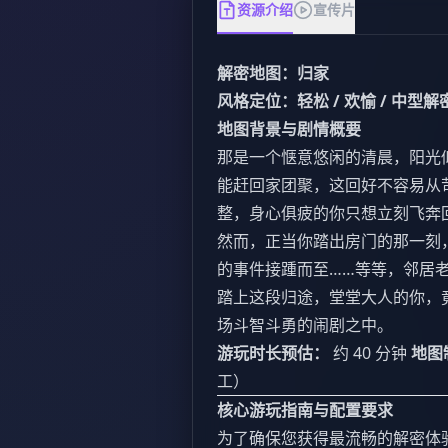
资源介绍
宣传片
解密地图：归家
风格定位：轻松 / 欢愉 / 中型解
地图背景与剧情概要
那是一个惬意悠闲的清晨，阳光
能赶回家团聚，这回好不容易从
整，身心俱疲的你只想立刻飞奔
然而，正当你踏出房门的那一刻
的事件接踵而至……等等，邻居
踏上这段归途，堂堂大人的你，
场斗智斗勇的闹剧之中。
游玩时长预估：
约 40 分钟
地图
工）
核心游玩指南与配置要求
为了确保您获得最流畅的解密体