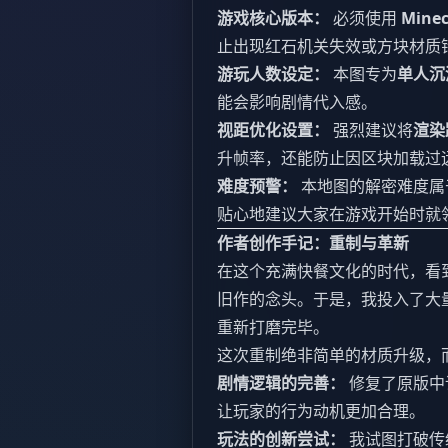
游戏核心版本：
必须使用
Minec
止出现红石机关失效或方块材质
游玩人数设定：
本图专为
单人沉
能会影响剧情代入感。
视距优化设置：
强烈建议将
渲染
升帧率，还能防止因区块加载过
难度预警：
本地图的解密难度属
贴心地建议大家在游戏开始时就
作者创作手记：重制与革新
在这个充满快餐文化的时代，看
旧作的念头。于是，我投入了大
重新打磨完毕。
这次重制绝非简单的材质升级，
剧情逻辑的完善：
修复了原版中
让玩家的行为动机更加合理。
玩法的创新尝试：
我试图打破传