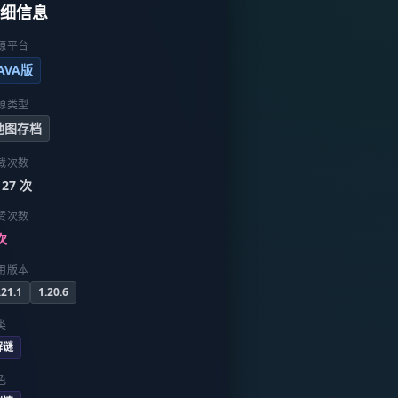
详细信息
源平台
JAVA版
源类型
地图存档
载次数
127 次
赞次数
次
用版本
.21.1
1.20.6
类
解谜
色