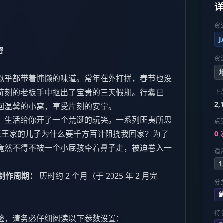
资
密
资
似乎都带着慵懒的味道。常年在外打拼，春节也没
苛刻的老板手中抠出了宝贵的三天假期。行囊已
下
2,
回温馨的小窝，享受片刻的安宁。
，生活给你开了一个荒诞的玩笑。一系列匪夷所思
点
老王家的儿子为什么要千方百计阻挠我回家？为了
0 
竟然不得不被一个小屁孩牵着鼻子走，被迫卷入一
适
1
制作周期：
历时约 2 个月（于 2025 年 2 月完
分
特
验，请务必仔细阅读以下参数设置：