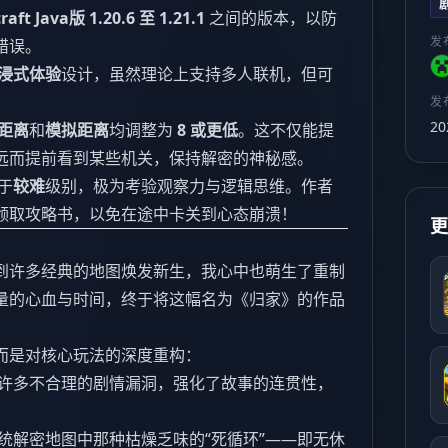
raft Java版 1.20.6 至 1.21.1
之间的版本，以防
发
错误。
浸式体验
设计，虽然理论上支持多人联机，但可
发
20
距离
和
模拟距离
均调整为
8 或更低
。这不仅能提
远而提前看到某些机关，保持解密的神秘感。
于
较难
级别，极为考验观察力与逻辑思维。作者
领取攻略书，以免在途中卡关到心态崩溃！
到许多经典的地图焕发新生，我心中也萌生了重制
量的心血与时间，终于将这幅名为《归家》的作品
而是对核心玩法的深度重构：
许多不合理的剧情漏洞，强化了故事的连贯性，
统解密地图中那种枯燥乏味的“死循环”——即无休