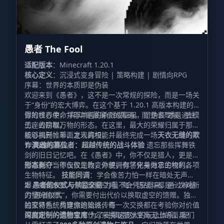
愚者 The Fool
适配版本
：Minecraft 1.20.1
核心定义
：沉浸式变身冒险 | 策略构建 | 剧情向RPG
序幕：世界的本质即是伪装
欢迎来到《愚者》，这不是一次常规的探险，而是一场关
于“身份”的宏大博弈。在这个基于 1.20.1 高版本构建的
冒险世界中，“真实”是最廉价的筹码，而“伪装”才是通往
你的核心使命并非单纯的杀戮或征服，而是去理解、去模
王座的阶梯。
仿、去窃取万物的形态。在这里，最大的荣耀归属于那些
能够揭开帷幕、发现真相，并最终完成一场
核心机制：千面之人的权能
天衣无缝的欺
诈演出
1. 灵魂的篡位者：超越传统的战斗体验
的演员。
遗忘那些挥舞铁
剑的旧日记忆吧。在《愚者》中，你不仅是猎人，更是猎
物本身。当你击败生物，你便拥有了化身为它的权利。
形态剥夺
：不仅仅是改变外貌，你将完美继承生物的各项
生物特征。
技能同调
：学会像苦力怕一样在暗处无声起
爆，或像末影人一般穿梭空间。每一场战斗都是一次对新
2. 愚者的仪式与禁忌交易
力量不会凭空而来。通过神秘
力量的偷师。
的“愚者仪式”，你需要付出代价以换取虚空的馈赠。独特
的交易系统贯穿旅途始终，每一次交换都在考验你对价值
独家特色：构建你的流派传奇
的判断——你愿意用什么来换取那张至高无上的面具？
深度定制的遗物宝库
为了支撑这庞大的玩法体系，我们