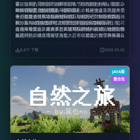
留，玩家仍需根据不同群系的季节特性规划种植，而繁杂
需按住R键，即可实现瞬时指挥。无论是将士兵从殖民地
的餐饮设置逻辑也随之简化。最后，科研速度虽然提升了
瞬间召唤至身边，还是一键遣返，亦或是快速下达战术指
BOSS挑战：史诗团战，公平对决
十倍之快，但高级科研材料的获取依托于带领士兵挑战
令，都能通过此功能高效完成。与此同时，原版步兵与骑
我们极度重视BOSS战的游戏性，并引入了共享进度机
BOSS，从而实现了城建与冒险体验的深度耦合。
兵分离的设定被摒弃，取而代之的是全军骑乘系统，您可
制：当BOSS被击败时，附近的所有玩家均可获得任务进
自由命令士兵集体骑乘，实现军队的统一机动。此外，殖
度与掉落奖励，其中不乏关键的科研材料或殖民地强化物
在战斗规模上，绝大多数BOSS挑战均被设计为大规模的
民地的防御维度得到了强化，您可以建造防御塔并部署各
品。
军团对抗，战斗场面极为宏大。不仅如此，为了确保战斗
类城防器械，这些设施将有效抵御入侵者，增强基地的安
体验的公平与流畅，我们对BOSS机制进行了精细的优化
全感。
处理，极大削弱甚至移除了诸如吸血、高额回血、伤害免
8,471 下载
2026-05-02
疫、远程免疫以及群体控制等不合理抗性。这些改动彻底
杜绝了“一人输出，全军OB”的窘境，确保每一位参与者
都能在战斗中获得切实的回馈与乐趣。
JAVA版
整合包