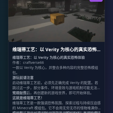
维瑞蒂工艺：以 Verity 为核心的真实恐怖
体验 VerityCraft: A Realistic Horror
维瑞蒂工艺：以 Verity 为核心的真实恐怖体验
作者：craftverse66
Experience with Verity
一款以 Verity 为核心，并整合多种内容的完整恐怖模组
包。
游玩前请注意
启动维瑞蒂工艺前，必须先正确完成 Verity 的配置。若
跳过这一步，部分事件、环境音效与游戏机制可能无法按
预期运作。
完成配置后，再创建新的游戏世界，即可开始体验。
这就是维瑞蒂工艺！
维瑞蒂工艺是一款强调恐怖氛围、探索过程与持续压迫感
的 Minecraft 模组包。它不会用无穷无尽的怪物堆满你
的视野，而是试图让每一座洞穴、每片森林与每处废弃建
模组包将 Verity 与经过挑选的恐怖模组合并，构建出更