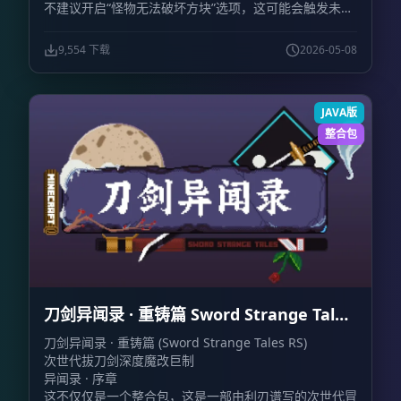
不建议开启“怪物无法破坏方块”选项，这可能会触发未知
的特性错误。
内存分配：
建议分配
4096 MB 至 8192
MB
。请根据您的电脑配置酌情选择，切勿无脑拉高，过
9,554 下载
2026-05-08
高的内存分配可能导致游戏无法启动。
JAVA版
整合包
刀剑异闻录 · 重铸篇 Sword Strange Tales
RS
刀剑异闻录 · 重铸篇 (Sword Strange Tales RS)
次世代拔刀剑深度魔改巨制
异闻录 · 序章
这不仅仅是一个整合包，这是一部由利刃谱写的次世代冒