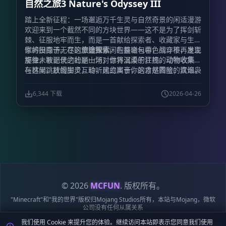
自然之旅3 Nature's Odyssey III
踏上全新征程：一场邂逅万千生灵与自然奇景的闲适漫游
欢迎来到一个截然不同的方块世界——这不是为了挥剑斩
棘、征服地牢而生，而是一首献给探索者、收藏家与生活
家的田园诗。在这个极致休闲的整合包中，战斗不再是主
你将投身于无尽的
旅途探索
，在晨曦与暮色间穿梭，发现
旋律，取而代之的是一场对世界温柔的注视。
那些未被记录的壮丽山河；你将沉浸于狂热的
动物收集
，
与林间跳跃的生灵互动，建立属于你的自然图鉴；炊烟袅
在这里，放慢脚步，聆听风的声音，这才是冒险的真谛。
袅，那是
美食烹饪
的香气，丰富的食材等你烹调出慰藉心
灵的佳肴；亦或是化身匠人，投身于精妙的
建筑装饰
，用
6,344 下载
2026-04-26
一砖一瓦搭建起梦想中的栖息之所。
© 2026
MCFUN
. 版权所有。
"Minecraft"和"我的世界"版权归Mojang Studios所有，本站与Mojang，微软
公司没有任何从属关系
我们使用 Cookie 来提升您的体验。继续访问本站即表示您同意我们使用
隐私
服务
Cookie
站点
鄂ICP备
鄂公网安备