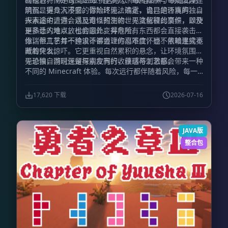
筑都显得令人不安。你始终无法确定，自己是否真的独自
阴沉、更具沉浸感的冒险环境。浓雾、诡异的环境声、令
一人。
人不适的遭遇，以及难以预测的世界变化彼此交织，即使
探索途中，你会遇见奇怪的生物、无法解释的事件，以及
是熟悉的地点，也会因此变得危险。
更多让人难以放松的意外。并非所有东西都会直接袭击
你，但几乎每一种设计都会让你忍不住怀疑：黑暗里究竟
维瑞蒂工艺并不追求不讲道理的高难度，也不依赖连续不
藏着什么。
断的突发惊吓。它更重视自然累积的悬念，让环境氛围主
导恐惧，同时保留探索应有的收获感与刺激感。
无论独自游玩还是与朋友同行，维瑞蒂工艺都会带来一种
不同的 Minecraft 体验。每次远行都伴随着风险，每一
道声响都足以让你停下脚步，而每个夜晚都不再只是等待
过去的时间，而是一场必须设法活下来的考验。
17,620 下载
2026-07-16
JAVA版
整合包