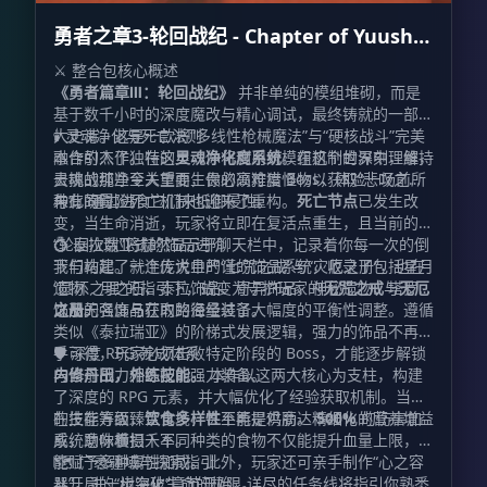
勇者之章3-轮回战纪 - Chapter of Yuusha
Ⅲ
⚔️ 整合包核心概述
《勇者篇章Ⅲ：轮回战纪》
并非单纯的模组堆砌，而是
基于数千小时的深度魔改与精心调试，最终铸就的一部宏
大史诗。这是一款将“多线性枪械魔法”与“硬核战斗”完美
🕯️ 灵魂净化与死亡法则
融合的杰作。在这里，你将利用对模组机制的深刻理解，
本作引入了独特的
灵魂净化度系统
。在这个世界中，维持
去挑战那些令人望而生畏的高难度 Boss，体验一场前所
灵魂的纯净至关重要，你必须狩猎怪物以获取“悲叹之
未有的冒险。
种”，通过进食它们来抵御侵蚀。
与此同时，死亡机制也迎来了重构。
死亡节点
已发生改
变，当生命消逝，玩家将立即在复活点重生，且当前的
“轮回次数”将赫然显示于聊天栏中，记录着你每一次的倒
💍 泰拉瑞亚式的饰品进阶
下与站起。就连传说中的“七咒之戒”与“灾厄之册”，也在
我们构建了一个庞大且严谨的饰品系统，收录了包括星月
“圆环之理”的指引下，蜕变为守护玩家的
遗物、月之石、泰拉饰品、奇异饰品、神秘遗物、塔罗牌
无咒之戒
与
无厄
之册
以及无名饰品在内的海量装备。
饰品的强度与获取路径经过了大幅度的平衡性调整。遵循
。
类似《泰拉瑞亚》的阶梯式发展逻辑，强力的饰品不再唾
手可得，玩家必须击败特定阶段的 Boss，才能逐步解锁
🛡️ 深度 RPG 养成体系
与当前战力相匹配的强力装备。
内修丹田，外练技能。
本作以这两大核心为支柱，构建
了深度的 RPG 元素，并大幅优化了经验获取机制。当你
的技能等级臻至化境，甚至能提供高达
在生存方面，
饮食多样性
不再是鸡肋。精细化的营养增益
500%
的伤害加
成，助你横扫千军。
系统意味着摄入不同种类的食物不仅能提升血量上限，还
能赋予多种属性加成。此外，玩家还可亲手制作“心之容
🗺️ 广袤疆域与探索指引
器”，进一步突破生命的极限。
从开局的“树海化”章节开始，详尽的任务线将指引你熟悉