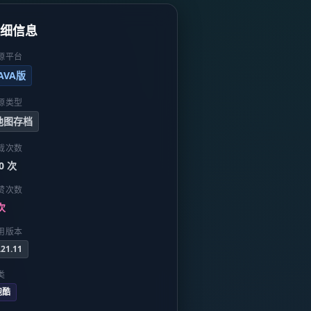
详细信息
源平台
JAVA版
源类型
地图存档
载次数
0 次
赞次数
次
用版本
.21.11
类
跑酷