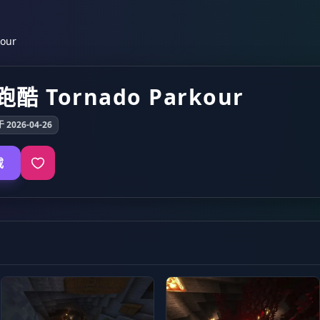
our
酷 Tornado Parkour
2026-04-26
载