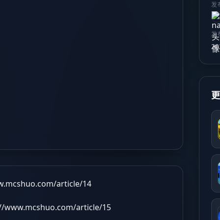
发
发
20
w.mcshuo.com/article/14
://www.mcshuo.com/article/15