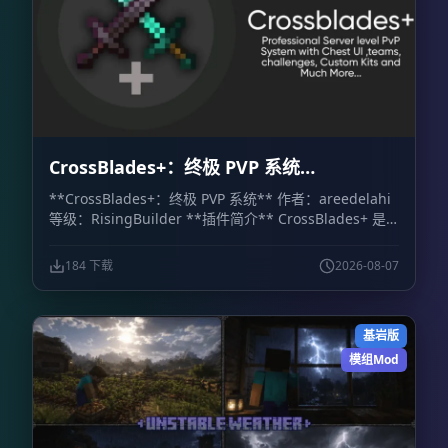
CrossBlades+：终极 PVP 系统
CrossBlades+: Ultimate PVP System
**CrossBlades+：终极 PVP 系统** 作者：areedelahi
等级：RisingBuilder **插件简介** CrossBlades+ 是
一套面向 Minecraft 基岩版世界、服务器和 Realm 的竞
技场决斗系统。玩家可以通过可视化箱子界面挑战好友、
184 下载
2026-08-07
预览套装，并立即参加 1v1 单挑或最多 5v5 的团队决
斗。 相比依赖聊天命令的传统系统，CrossBlades+ 提供
了更直观的操作方式。管理员只需设置竞技场位置，插件
基岩版
就会自动处理排队、匹配、传送、地图重置和战后物品恢
复。 **主要功能** - **可视化箱子菜单：** 通过库存
模组Mod
式界面选择游戏模式和套装，不需要记忆复杂命令。 -
**快捷菜单物品：** 使用命令获得菜单物品，可快速打
开主决斗菜单、挑战菜单和团队菜单。 - **公平排队与
团队模式：** 支持经典 1v1，也支持 2v2、3v3、4v4 和