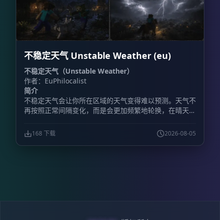
5v5 团队决斗。人数达到要求后，系统会自动完成匹配并
将玩家传送至竞技场。 - **多竞技场与自动重置：** 每
种套装最多可配置 10 个竞技场，让多场决斗同时进行。
比赛结束后，系统会自动恢复竞技场地形，重置范围上限
为 64×64 格。 - **物品栏保护：** 战斗开始前保存玩家
不稳定天气 Unstable Weather (eu)
的物品、经验值和位置，比赛结束后完整恢复。 - **大
厅系统：** 设置主大厅出生点后，玩家完成决斗会自动
不稳定天气（Unstable Weather）
返回大厅。 - **套装编辑：** 可以修改已有套装，也能
作者：EuPhilocalist
按照服务器需求调整装备配置。 - **挑战模式：** 直接
简介
向其他玩家发起决斗邀请。 - **自定义套装：** 最多保
不稳定天气会让你所在区域的天气变得难以预测。天气不
存 100 套自定义套装。 **包含的游戏模式** 插件提供
再按照正常间隔变化，而是会更加频繁地轮换，在晴天、
11 套预配置套装，说明中列出的模式包括： -
降雨、雷暴以及其他天气状况之间快速切换。
**Classic（经典）：** 铁制盔甲搭配钻石剑，考验基础
战斗技巧。 - **Diamond（钻石）：** 全套钻石装备，
168 下载
2026-08-05
进行正面硬碰硬的战斗。 - **Netherite（下界合金）：
** 全套下界合金装备，并提供附魔金苹果。 -
**Archer（弓箭手）：** 使用弓进行远程战斗，装备皮
革盔甲。 - **UHC：** 使用金头和战术装备，重点考验
治疗与战斗策略。 - **Sumo（相扑）：** 只允许通过
击退将对手打下平台，需要准备专用平台竞技场。 -
**Gapple（金苹果）：** 一边使用金苹果恢复，一边承
受对手的持续攻击。 **玩家命令** - `/duel:menu`：打