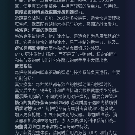
匣，使用真实木制部件，并拥有较强的后坐力。与持续扫
射相比，控制点射更能发挥它的威力。
泵动式霰弹枪：近距离作战利器
近距离交战时，它能一次发射多枚霰弹，适合快速清理狭
窄空间。武器配有胡桃木枪托与护木，强调近战爆发力。
格洛克：可靠的副武器
格洛克重量较轻、射击速度快，是适合作为备用武器的选
择。它拥有较快的换弹速度、易于控制的后坐力，以及由
哑光黑色聚合物套筒座和钢制套筒组成的外观。
M16：精准步枪
M16 更注重射击精度，而不是无节制扫射。稳定的瞄准
和有节奏的射击能让它在耐心的射手手中发挥出色。
武器系统
每把枪械都由脚本驱动的弹道与操控系统负责运行，主要
机制包括：
真实换弹：每种武器都有独立的换弹动画和换弹时长。
真实后坐力：镜头抬升和瞄准抖动会根据武器类型分别调
整。 专用弹药：不同武器使用对应弹药，需要合理管理
展示图
携带的弹药与装备。 瞄准镜狙击：适用于远距离精确射
原页面提供多张 Havoc Guns 游戏内展示图。
击。 独立音效：每把枪都有专属射击音效和空枪音效。
后续计划
加入更多枪械，扩展不同类别的火器。 增加瞄准镜、消
音器和扩容弹匣等配件。 加入新的弹药制作系统和战利
品整合。 增加更丰富的动画与命中特效。
安装说明
为了获得完整体验，请同时启用资源包（RP）和行为包