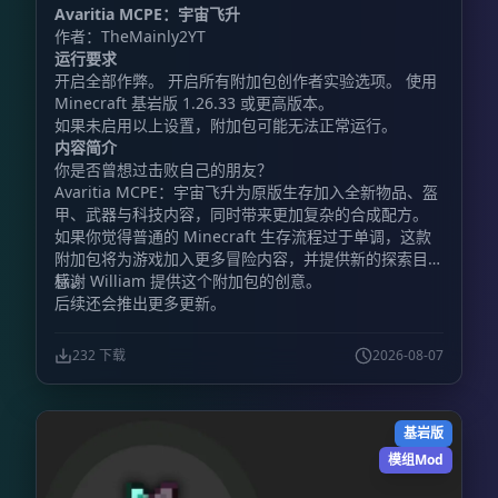
Cosmic Ascension
Avaritia MCPE：宇宙飞升
作者：TheMainly2YT
运行要求
开启全部作弊。 开启所有附加包创作者实验选项。 使用
Minecraft 基岩版 1.26.33 或更高版本。
如果未启用以上设置，附加包可能无法正常运行。
内容简介
你是否曾想过击败自己的朋友？
Avaritia MCPE：宇宙飞升为原版生存加入全新物品、盔
甲、武器与科技内容，同时带来更加复杂的合成配方。
如果你觉得普通的 Minecraft 生存流程过于单调，这款
附加包将为游戏加入更多冒险内容，并提供新的探索目
标。
感谢 William 提供这个附加包的创意。
后续还会推出更多更新。
232 下载
2026-08-07
基岩版
模组Mod