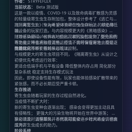
作者：
STRYFEFLEX
当前状态：
Beta 测试版
这是一款以疫情、COVID-19 以及致命病毒扩散感为灵感
的轻量级寄生虫生存附加包，整体设计参考了《逃亡与奔
跑：寄生虫》（Scape and Run: Parasites）的核心体
《隔离寄生虫》专为希望体验寄生虫生存玩法、却使用低
验。
端设备的玩家打造。与内容规模更大的《黑暗感染》
（The Dark Infection）相比，本附加包减少了部分系统
随着感染蔓延，世界各地会出现被污染的生物，更危险的
与功能，将重点放在流畅运行上，同时保留寄生虫疫情逐
寄生虫变种也将陆续诞生。疫情不会停留在原地，而是会
步进化、不断扩散的核心玩法。
随着时间推移变得越来越难以控制。
性能优化
与规模更大的寄生虫项目不同，《隔离寄生虫》从设计之
初便优先考虑运行效率：
更适合低端手机与平板设备 降低整体内存占用 简化部分
复杂系统 稳定支持生存模式玩法
因此，即使设备性能有限，玩家也能体验感染扩散带来的
紧张感，而不必长期忍受严重卡顿。
生存推进
寄生虫会随着玩家的生存过程自然进化。
当疫情不断扩大时：
新的寄生虫变种会逐渐出现； 感染会变得更加主动且具
有侵略性； 更强大的污染生物将开始在世界中游荡； 玩
家必须及时调整策略，否则就可能被逐步壮大的疫情彻底
换句话说，活得越久并不代表越安全——时间本身，也会
压垮。
成为寄生虫成长的助力。
阶段系统