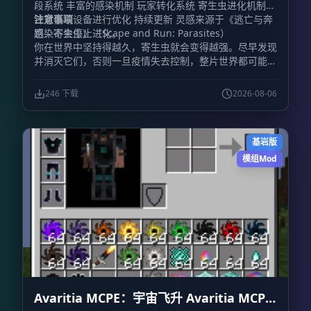
段系统 丰富的感染机制 玩家转化系统 寄生虫进化机制
针对低端设备进行优化 持续更新 灵感来源于《逃亡与奔
注意事项
跑：寄生虫》（Scape and Run: Parasites）
感染不会停止进化。
你在世界中坚持得越久，寄生虫就会变得越强。尽早发现
并消灭它们，否则一旦疫情失去控制，整片世界都可能被
污染吞没。
246 下载
2026-08-06
基岩版
模组Mod
Avaritia MCPE：宇宙飞升 Avaritia MCPE: