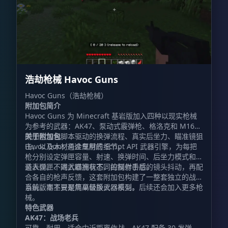
浩劫枪械 Havoc Guns
Havoc Guns（浩劫枪械）
附加包简介
Havoc Guns 为 Minecraft 基岩版加入四种以现实枪械
为参考的武器：AK47、泵动式霰弹枪、格洛克和 M16。
附加包包含脚本驱动的换弹流程、真实后坐力、瞄准镜狙
关于附加包
击，以及木材与金属材质细节。
Havoc Guns 通过专用的 Script API 武器引擎，为每把
枪分别设定弹匣容量、射速、换弹时间、后坐力模式和弹
道表现。不同武器拥有不同的操作手感。
装入弹匣、进入瞄准状态、控制射击后的镜头抖动，再配
合各自的枪声反馈，这套附加包构建了一整套独立的战斗
系统，而不只是简单替换武器模型。
当前版本主要聚焦高级版火器系列，后续还会加入更多枪
械。
特色武器
AK47：战场老兵
可靠、耐用，适合中近距离作战。AK47 配备 30 发弹