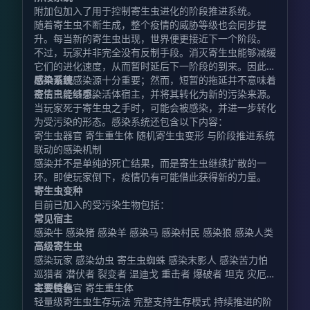
附加包加入了用于控制寄生虫进化的阶段推进系统。
随着寄生虫不断生成，整个疫情的威胁等级也会同步提
升。每当新的寄生虫出现，世界便更接近下一个阶段。
不过，玩家并非完全没有反制手段。消灭寄生虫能够减缓
它们的进化速度，从而暂时延后下一阶段的到来。因此，
尽早清理感染源十分重要；然而，短暂的拖延并不意味着
感染系统
疫情已经结束。
寄生虫能够感染活体宿主，并将其转化为新的污染来源。
当玩家死于寄生虫之手时，可能会被感染，并进一步转化
为受污染的形态。感染系统还包含以下内容：
寄生虫器官 寄生重生体 随机寄生虫变形 与阶段推进系统
联动的感染机制
感染并不是单纯的死亡结果，而是寄生虫继续扩散的一
环。即使玩家倒下，疫情仍有可能借此获得新的力量。
寄生虫变种
目前已加入的受污染生物包括：
常见宿主
感染牛 感染猪 感染羊 感染马 感染村民 感染狼 感染人类
高级寄生虫
感染玩家 感染幼虫 寄生虫蜘蛛 感染末影人 感染苦力怕
巡猎者 潜伏者 裂变者 温迪戈 重击者 爆破者 坦克 灾厄者
寄生虫器官 寄生重生体
主要特色
轻量级寄生虫生存玩法 完整支持生存模式 持续推进的阶