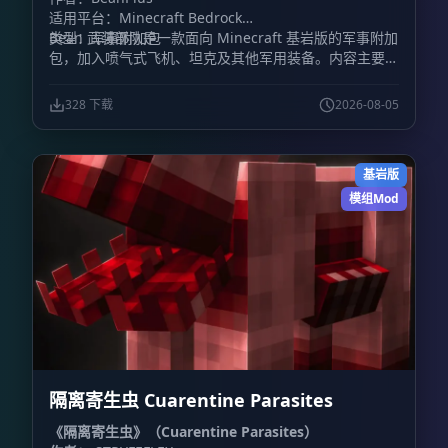
适用平台：Minecraft Bedrock
类型：军事附加包
Bean 武装部队是一款面向 Minecraft 基岩版的军事附加
包，加入喷气式飞机、坦克及其他军用装备。内容主要围
绕载具战斗展开，包含装甲车辆和战斗机，同时加入火
炮、防毒面具、枪械等地面装备。
328 下载
2026-08-05
基岩版
模组Mod
隔离寄生虫 Cuarentine Parasites
《隔离寄生虫》（Cuarentine Parasites）