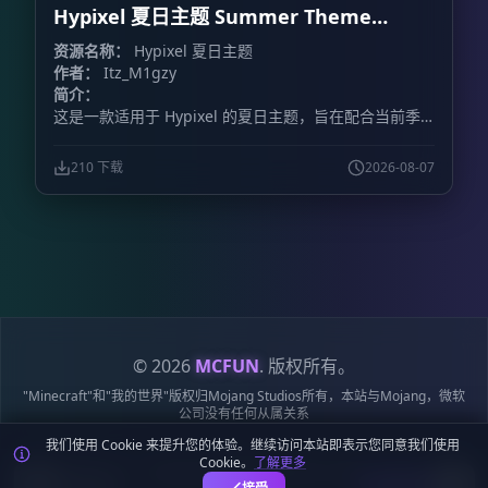
Hypixel 夏日主题 Summer Theme
Hypixel
资源名称：
Hypixel 夏日主题
作者：
Itz_M1gzy
简介：
这是一款适用于 Hypixel 的夏日主题，旨在配合当前季
节，为游戏增添夏日氛围。
210 下载
2026-08-07
© 2026
MCFUN
. 版权所有。
"Minecraft"和"我的世界"版权归Mojang Studios所有，本站与Mojang，微软
公司没有任何从属关系
我们使用 Cookie 来提升您的体验。继续访问本站即表示您同意我们使用
隐私政策
服务条款
Cookie 政策
站点地图
鄂ICP备19018284号-6
Cookie。
了解更多
鄂公网安备42018502009170号
麦块迷APP - 在这里总会找到你喜欢的MC基
下载