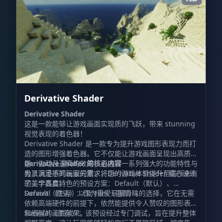
Derivative Shader
Derivative Shader
这是一款能够让游戏画面实现质的飞跃，带来 stunning
视觉表现的着色器！
Derivative Shader 是一款专为提升游戏图形表现力而打
造的图形增强着色器。它不仅能让游戏画面呈现出高质
量、生动且逼真的效果，更通过一系列强大的功能特性与
Derivative Shader 的核心内容
极具沉浸感的画面元素，将您的游戏体验提升至前所未有
为了满足不同玩家的需求，Derivative Shader 精心设计
的美学高度。
了三个各具特色的预设方案：Default（默认）、
Survival（生存）以及 Film（电影）。
Default（默认）：作为最受玩家青睐的选择，它在无需
依赖高端硬件的前提下，依然能提供令人赞叹的图形表现
和细腻的画面效果。
Survival（生存）：该预设经过专门调试，旨在提升整体