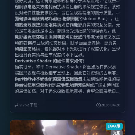
视野亮度。这让玩家能够轻松穿行于黑暗区域，彻底告别
在阴影中迷失方向的困扰。
Film（电影）：这代表了该着色器的顶级视觉体验。该预
设对硬件性能要求较高，旨在呈现超精细的图形质量，内
置电影黑边模式与专业级动态模糊（Motion Blur），让
为何 Derivative Shader 与众不同？
您的游戏视觉观感媲美真人动作电影。
动态天气系统：雨水环境现在具备了真实的交互反馈，无
论是在地面还是水面，都能感受到细腻的物理表现。此
外，当天气在晴雨之间切换时，云层的形态也会随之发生
电影级沉浸体验：内置电影黑边模式（Cinematic
动态变化。
bars）与专业级的动态模糊，赋予画面更流畅、更真实
的电影质感。
精细生态环境：着色器对水下光影进行了深度优化，呈现
出极具真实感与细节深度的水下世界。
Derivative Shader 的硬件需求如何？
确实很高。鉴于 Derivative Shader 将重点放在追求高
端图形表现与极致细节呈现上，因此它对资源的占用非常
大。我们并不建议配置较低的设备或未达到性能标准的硬
Derivative Shader 的最佳应用场景
件尝试使用该着色器，以免影响游戏性能。
Derivative Shader 是展示宏大建筑结构或广阔史诗地图
的最佳拍档。对于追求极致视觉震撼，希望全面展示自己
宏伟建筑作品与壮丽氛围的玩家来说，它是最理想的选
择。
9,762 下载
2026-04-26
JAVA版
光影