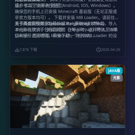
感。 实现了全平台支持（Android, IOS, Windows）。
请参考以下步骤进行配置：
确保您的手机上已安装 Minecraft 基岩版（无论正版或
非官方版本均可）。 下载并安装 MB Loader。请前往官
方 GitHub 仓库获取最新版本。 获取光影文件后，导入
关于高度图特效 (Optional Heightmap Effect)
.mcpack 文件。 关键步骤：在导入时，选择导入至 MB
本光影包默认不包含高度图（Heightmap）特效。如果
Loader，而非原版 Minecraft。 进入 MB Loader 的设
您希望开启此特效，需要下载一个特殊的
置界面。 向下滚动并找到设置菜单，关闭所有“自动修复
renderchunk.material.bin 文件，该文件已集成了高度
(Autofix)”开关。 完成设置后，通过 MB Loader 启动游
图功能。获取方式请前往作者的 Discord 频道。
7,876 下载
2026-04-26
戏即可体验光影效果。
JAVA版
光影