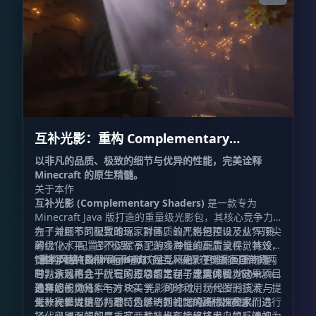
互补光影：重构 Complementary
Shaders - Reimagined
以非凡的品质、极致的细节与优异的性能，完美诠释
Minecraft 的原生精髓。
关于本作
互补光影 (Complementary Shaders)
是一款专为
Minecraft Java 版打造的重量级光影包，其核心竞争力
在于对细节的极致雕琢、对画质的严格把控以及业界顶尖
为了兼顾不同配置的玩家群体，该光影包预设了从“马铃
的优化水平。它不仅赋予了游戏海量的高质量视觉特效，
薯级”入门配置到“极致”高配的多种性能配置文件。其设
提供了两种截然不同的默认视觉风格，更难能可贵的是，
计哲学始终贯彻“绝不喧宾夺主”，确保在提升画质的同
“重构风格 (Reimagined)”
是互补光影 r5 版本自带的两
它为游戏内几乎所有的方块都定制了专属的视觉效果。
时，永远不会干扰玩家正常的生存与建造体验。这一项目
种默认风格之一。它的核心宗旨在于忠实保留 Minecraft
最早始于 2018 年对 BSL 光影的修改，历经岁月沉淀与
独有的视觉元素与方块美学，同时利用现代图形技术，提
选择您的风格
无数次重大更新，甚至为了达到社区的高标准要求而进行
供一种经过精心打磨、焕然一新的“原版升级”质感。
互补光影提供了两种特色鲜明的视觉风格供探险家们选
了代码层面的彻底重写。互补光影始终将用户的反馈视为
择。必须强调的是，这两种风格在底层技术上是互通的，