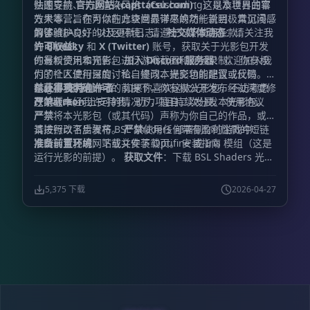
贴图支持、卡通渲染风格（Celshading）以及世界曲率
快速导航
官方网站 (capttatsu.com)
：这是本项目的官
效果等，旨在为你的方块世界带来焕然一新且极具沉浸感
方大本营。你可以在此查阅最详尽的功能说明、常见问题
的体验。
解答（FAQs）以及更新日志。
为了维护良好的社区环境，请遵守以下使用条款：
社交媒体动态
：请关注我
的
许可权益：
Bluesky
和
X (Twitter)
账号，获取关于光影包开发
的最新资讯和预告。
你有权使用本光影包进行游戏截图和视频录制。 你有权
加入 Discord 服务器
：欢迎加入我
们的社区进行深度讨论、提问、提交功能建议或反馈
为了个人使用目的，私自修改本光影包的配置或代码。
Bug。
在
禁止事项：
获得我明确许可
支持创作者
的前提下，你有权公开发布经过深度修
：如果你喜欢这款光影包，不妨考虑
在
改的版本。
严禁
Patreon
在未经我许可的情况下，擅自二次分发本光影包。
上支持我，助力项目持续发展。 使用协议
严禁
将本光影包（或其代码）声称为你自己的作品，或对
其进行改名后发布。
请按照以下步骤将 BSL Shaders 部署到你的游戏中：
严禁
使用任何带有盈利性质的短链
准备前置环境
：下载并安装 Optifine 或 Iris 模组（这是
接跳转至我的网站或文件下载页。 安装指南
运行光影的前提）。
获取文件
：下载 BSL Shaders 光影
包文件。
置入文件
：将下载好的压缩包直接放入
文件夹中（无需解压）。
.minecraft\shaderpacks
5,375 下载
2026-04-27
启动游戏
：运行 Minecraft 启动器并进入游戏。
启用光
影
：依次打开“选项 (Options)” -> “视频设置 (Video
Settings)” -> “光影 (Shaders)”。
最终激活
：在列表中选
择
BSL Shaders
，享受你的全新视界。