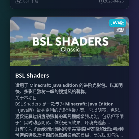
5,861 下载
2026-04-26
JAVA版
光影
BSL Shaders
适用于 Minecraft: Java Edition 的进阶光影包。以其明
快、多彩且独树一帜的视觉风格著称。
关于本项目
BSL Shaders 是一款专为
Minecraft: Java Edition
（Java版）量身定制的光影渲染方案。它以明亮、色彩饱
满且极具辨识度的独特的画风而闻名。
这款光影包内置了极其丰富的视觉增强功能，包括但不限
于：实时动态阴影、体积光照效果、环境光遮蔽
（AO）、辉光效果（Bloom）、高度可定制的云层与水
此外，为了满足不同玩家的审美需求，BSL 还提供了多种
体渲染，以及内置的抗锯齿技术。
可选的特效，例如景深效果、动态模糊、高光贴图与法线