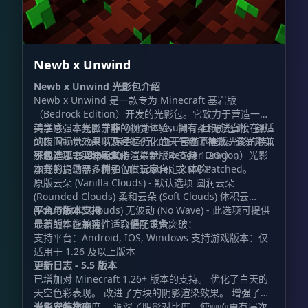
Newb x Unwind
Newb x Unwind 光影包介绍
Newb x Unwind 是一款专为 Minecraft 基岩版
（Bedrock Edition）开发的光影包。它致力于营造一种
美学感强、氛围宁静的视觉体验，拥有柔和的色调、舒适
请注意，本光影并非 Vibrant Visuals，且无法直接在默
的夜间视觉效果以及经过优化的天气粒子特效。该光影兼
认的 Minecraft 程序中运行。由于目前基岩版光影的特
容版本 1.21.21 及以上（最新版本支持 1.26+）。
殊性，您需要使用支持渲染龙（Render Dragon）光影
子包选项 (Subpacks)
加载的启动器，例如 MB Loader 或 MC Patched。
本光影提供了多种子包供玩家自定义体验：
原版云朵 (Vanilla Clouds) - 默认选项 圆润云朵
(Rounded Clouds) 柔和云朵 (Soft Clouds) 体积云
(Volumetric Clouds) 无波动 (No Wave) - 此选项可提供
平台与版本支持
显著的性能加速，适合低配设备。
最新版本在兼容性上取得了重大突破：
支持平台：Android, IOS, Windows 支持游戏版本：仅
适用于 1.26 及以上版本
更新日志 - 5.5 版本
已增加对 Minecraft 1.26+ 版本的支持。 优化了白天的
天空色彩表现。 改进了方块的阴影渲染效果。 增强了光
源色彩的准确度。 调深了阴影对比度，使画面更有层次
光影安装指南