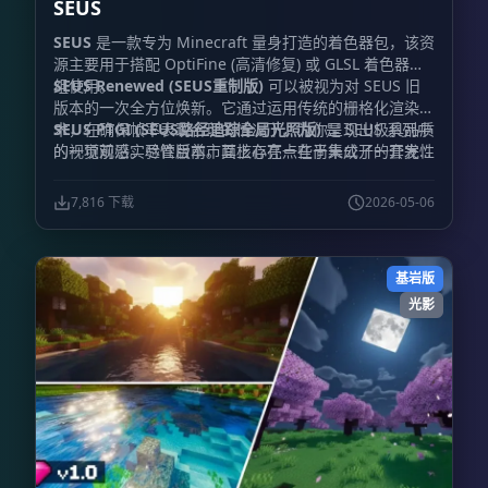
SEUS
SEUS
是一款专为 Minecraft 量身打造的着色器包，该资
源主要用于搭配 OptiFine (高清修复) 或 GLSL 着色器模
组使用。
SEUS Renewed (SEUS重制版)
可以被视为对 SEUS 旧
版本的一次全方位焕新。它通过运用传统的栅格化渲染技
术，在确保帧率表现合理的情况下，为你呈现出极具品质
SEUS PTGI (SEUS路径追踪全局光照版)
是 SEUS 系列中
的视觉观感。尽管目前市面上存在一些尚未公开的开发性
的一项前沿实验性版本。其核心亮点在于集成了一套完全
测试版本，但开发者近期的主要工作重心已转移至 SEUS
由开发者自主编写的软件端光线追踪实现方案，最重要的
PTGI 的迭代升级上。
是，运行它
并不强制要求
玩家必须拥有 RTX 系列显卡。
7,816 下载
2026-05-06
项目名称中的 “PTGI” 全称为 “Path Traced Global
Illumination (路径追踪全局光照)”，这不仅是该项目的
招牌特性，同时还涵盖了基于路径追踪的反射效果。
基岩版
光影