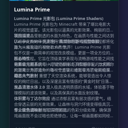
Lumina Prime
Lumina Prime 光影包 (Lumina Prime Shaders)
Lumina Prime 光影包为 Minecraft 带来了堪比电影大
片的视觉盛宴。该光影包以逼真的光影效果、绚丽的日落
氛围以及晶莹剔透的水面为特色，在画质与性能之间达到
项目描述
了近乎完美的平衡。使用它，你的每一次游戏旅程都将化
Lumina Prime 光影包 – 重塑你的游戏视觉体验
身为一幅流动的视觉艺术杰作。
踏入从未有过的 Minecraft 世界！Lumina Prime 光影
包不仅是一款简单的视觉改良模组，更是一项全方位的图
形重构工程。它旨在顶级美学表现与流畅游戏性能之间找
核心特性
到黄金分割点。每一处细节都经过了精雕细琢，力求将你
电影级光照系统
引入了动态阴影与真实感十足的太阳眩
的游戏世界打造为一场视觉盛宴，成就非凡的电影级质
光效果，为游戏中的每一个方块和地形增添了空间的深度
感。
与生命力。
动态大气散射
重塑了天空渲染系统，能够营造出令人惊
叹的绚烂日出，以及深邃且富有情感的“黄金时刻”日落景
观。
水晶清澈水体 2.0
潜入极具透明质感的水域，体验基于物
理模拟的波浪效果，以及高保真的水面反射纹理。
体积雾与丁达尔效应
通过浓郁且富有层次感的雾气，结
合穿透云层的光束效果，让森林与洞穴环境变得极具沉浸
感，营造出神秘而写实的氛围。
专业级色调映射
经过深思熟虑的色彩分级处理，确保游
戏画面既不会过暗也拒绝惨白，让每一帧画面都如同经过
精心调色的艺术品。