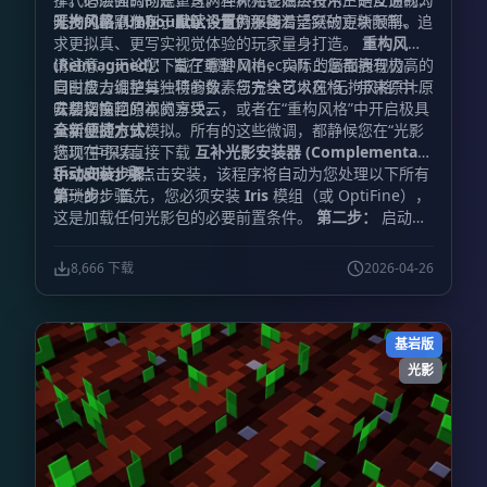
开发的最高准则，直至今日仍保持着活跃的更新频率。
唯一的区别仅在于
无拘风格 (Unbound)：
默认设置
专为那些渴望突破方块限制、追
的不同：
求更拟真、更写实视觉体验的玩家量身打造。
重构风格
(Reimagined)：
请注意，无论您下载了哪种风格，实际上您都拥有极高的
旨在重塑 Minecraft 的画面表现力，
同时极力维护其独特的像素与方块艺术风格，带来原汁原
自由度去调整每一项参数。您完全可以在“无拘风格”中将
味却又惊艳的视觉享受。
云层切换回原本的方块云，或者在“重构风格”中开启极具
安装指南
真实感的水体模拟。所有的这些微调，都静候您在“光影
全新便捷方式：
选项”中探索。
您现在可以直接下载
互补光影安装器 (Complementary
Installer)
手动安装步骤：
并点击安装，该程序将自动为您处理以下所有
繁琐的步骤。
第一步：
首先，您必须安装
Iris
模组（或 OptiFine），
这是加载任何光影包的必要前置条件。
第二步：
启动游
戏，进入“视频设置”，找到并点击“光影包”或“光影”菜
单。
第三步：
点击菜单中的“光影包文件夹”按钮，系统
8,666 下载
2026-04-26
将自动打开对应的文件夹窗口。
第四步：
下载互补光影
文件，并将该文件直接放入刚才打开的文件夹中。（
重要
提示：
请勿解压该压缩文件，直接放入即可）。
第五
基岩版
步：
返回游戏窗口，在光影包列表中选中
“Complementary”即可启用。（如果列表中未显示，请
光影
尝试刷新菜单）。