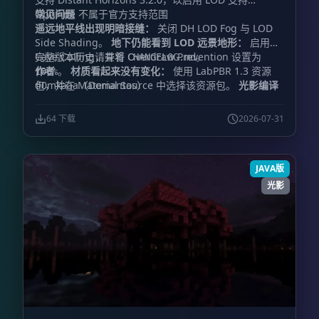
OptiFine 不属于官方支持范围
常见问题
遥远地平线出现明暗接缝：
关闭 DH LOD Fog 与 LOD
Side Shading。
地下仍能看到 LOD 远景地形：
启用
Cave Culling，并将 Overdraw Prevention 设置为
完整版本历史请查看
。
CHANGELOG.md
作者
。
材质看起来没有变化：
使用 LabPBR 1.3 资源
100%
包，并在 Material Source 中选择该资源包。
d0mkaaa（Domantas）
光影编译
失败：
提交完整的 Iris 报错信息，同时附上
Minecraft、Iris、Distant Horizons、显卡和驱动程序
64 下载
2026-07-31
版本。
JAVA版
光影