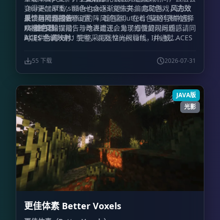
变得更加厚重，颜色也会逐渐褪去并偏向灰色。
文件夹。 启动游戏，进
风力效
.minecraft/shaderpacks
果
入：
反馈与问题报告
：树叶会随着移动的阵风前后 flutter，草地与植物则
。 在着色器列表中选择
选项 → 视频设置 → 着色器
从根部开始摆动；沙地表面还会呈现细微的闪烁质感。
FS 着色器
欢迎提交错误报告与改进建议。为了方便复现问题，请同
。
ACES 色调映射
时提供你的 GPU 型号，以及 Minecraft、Iris 或
：完整采用线性光照管线，并通过 ACES
色调映射提升画面的电影感与色彩层次。
OptiFine 的具体版本。
55 下载
2026-07-31
JAVA版
光影
更佳体素 Better Voxels