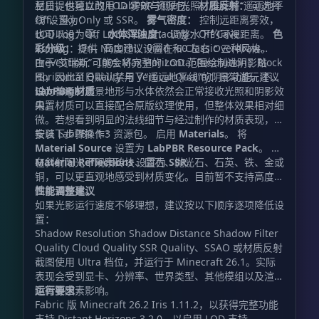
材质，也可以改用 LabPBR 资源包。
至日提供独立的 LOD 雾效与侧向光照。推荐将“遥远地平
材质反射：
可选择
Off、Sky Only 或 SSR。
线”设置为：
雾气密度：
控制远距离雾效，
也可以设为零。
LOD Fog：Off LOD Side Shading：Off Cave
水体浑浊度：
调整水下的可视距离。
色
彩分级：
Culling：On，高度建议设置在
提供 Natural、Vivid 和 Classic 三种风格。
左右 Overdraw
60
Prevention：
由于“艾瑞斯”可能会将完整的 LOD 范围绘制进阴影贴
Max Horizontal Resolution：Block
100%
Horizontal Quality 与 Vertical Quality：日常游玩建议
图，因此至日默认禁用了“遥远地平线”的阴影功能。不
设为 High
过，普通的远景地形与水体依然会正常接收光照和阴影效
LabPBR 材质
果。
内置材质可以直接配合原版纹理使用，但整体效果相对细
微。若想看到明显的法线细节与经过制作的材质表现，请
按以下步骤操作：
安装 LabPBR 1.3 资源包。 启用
Materials
。 将
Material Source
设置为
LabPBR Resource Pack
。 将
Material Reflections
在斜射阳光下观察砖块、圆石、抛光石、石英、铁、金或
设置为
SSR
。
铜，可以更直观地感受到材质变化。目前暂不支持高度贴
图视差效果。
性能调整建议
如果光影运行速度不够理想，建议按以下顺序逐项降低设
置：
Shadow Resolution Shadow Distance Shadow Filter
Quality Cloud Quality SSR Quality、SSAO 或材质反射
截图使用 Ultra 档位，并运行于 Minecraft 26.1。实际
表现会受到显卡、分辨率、世界类型、其他模组以及渲染
距离等因素影响。
运行要求
Fabric 版 Minecraft 26.2 Iris 1.11.2，以获得完整功能
支持 Distant Horizons 3.2.0，以启用 LOD 支持