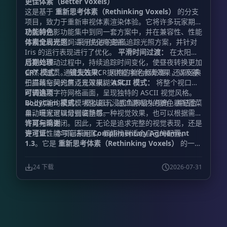
更佳体素（Better Voxels）
这是基于
重新思考体素（Rethinking Voxels）
的分支
项目，致力于重新审视体素渲染体验。它将许多玩家期待
已久的光影功能集中到同一套方案中，并在兼容性、性能
功能特色
与视觉表现之间进行优化与完善。
体素全局光照：
采用先进的路径追踪光照方案，并针对
Iris 的运行表现进行了优化。
平滑时间过渡：
在太阳与
月亮的移动过程中，持续追踪时间变化，使昼夜转换更加
后期处理
自然、连贯。
CRT 模式：
通过复古 VCR 风格的着色器处理，还原经典
镜头效果：
提供程序化水滴效果，以及基
于屏幕空间的焦点景深模糊效果。
扫描线与荧光屏泛光效果。
ASCII 模式：
将整个视口实
时转换为字符网格画面，呈现独特的 ASCII 视觉风格。
可调选项
BodyCam 模式：
以上功能均采用模块化设计。通过游戏内的着色器配置菜
模拟超沉浸式鱼眼镜头视角，并结合
自动曝光逻辑增强临场感。
单，玩家可以分别调整每一种视觉效果，也可以根据需要
将其完全关闭。因此，无论是追求完整的视觉表现，还是
许可与鸣谢
更注重性能与简洁画面，都能找到适合自己的配置。
许可证：
本项目采用
Complimentary Agreement
1.3
。它是
重新思考体素（Rethinking Voxels）
的一个
分支，而
重新思考体素
又建立在
互补光影
（Complementary Shaders）
的基础之上。原项目的
24 下载
2026-07-31
版权声明与许可证条款均被严格保留。
主要开发者：
FastdropX
模组修改政策：
出于对项目维护工作的尊
重，如果计划发布较大规模的修改版本，请在发布前通知
开发者，或提交一个拉取请求。
特别鸣谢：
gri573：
感
谢其在
重新思考体素
中实现了出色的体素路径追踪系
统。
EminGT：
感谢其创建了
互补光影
这一基础着色器