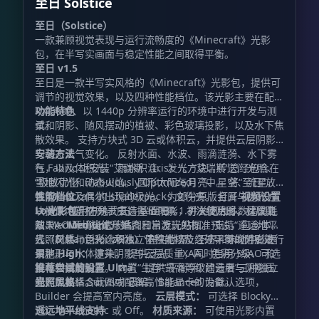
至日 Solstice
至日（Solstice）
一款兼顾视觉表现与运行流畅度的《Minecraft》光影
包，在半写实画面与稳定性能之间取得平衡。
至日 v1.5
至日是一款半写实风格的《Minecraft》光影包，提供可
调节的视觉效果，以及四种性能档位。该光影主要在配备
RX 6600、以 1440p 分辨率运行的环境中进行开发与测
功能特色
试。
柔和阴影、随风摆动的植被、彩色玻璃投影，以及水下焦
散效果。 支持方块式 3D 云或体积云，并提供云层阴影
与动态天气变化。 反射水面、水波、雨滴涟漪、水下雾
安装方法
气，以及体积光。 雨水积洼、发光方块、传送门光照、
在 Fabric 上安装“艾瑞斯（Iris）”。“艾瑞斯”已经包含在
雪地闪光和动态火焰。 圆形太阳与月亮、星空、流星、
“极致优化（Fabulously Optimized）”中。 将“至日”放
银河，以及偶尔出现的极光。 为部分原版金属与抛光方
入 Minecraft 的
性能档位
文件夹。 打开
视频设置
shaderpacks
块提供内置材质。 支持 LabPBR 1.3 法线贴图、材质贴
→ 光影包
Low：
使用方块式云、基础阴影，并关闭大多数高消耗
，在列表中选择“至日”。 初次使用时，建议先
图、AO 环境光遮蔽贴图和自发光贴图。 支持“遥远地平
从 Medium 档位开始。
效果。
Medium：
适合日常游玩的标准预设，包含体积
线（Distant Horizons）”在主世界、下界和末地中的远
云、材质、泛光、积水、体积光以及经过平衡的阴影效
光照风格与色彩选项独立于性能档位之外，可以分别进行
景地形与水体渲染。 提供泛光、FXAA、色彩分级、可选
果。
调整。
High：
提升阴影与云层质量，同时启用 SSAO 和
锐化和接触阴影。 内置“生存”“平衡”和“建造者”三种独立
屏幕空间反射。
推荐尝试的设置
Ultra：
提供最高等级的云层与阴影质
的光照风格。
量，主要适合截图或配备高性能显卡的设备。
光照风格：
Survival 最暗，Balanced 为默认选项，
Builder 会提高室内亮度。
云层模式：
可选择 Blocky
3D、Volumetric 或 Off。
遥远地平线支持
材质来源：
可使用光影内置