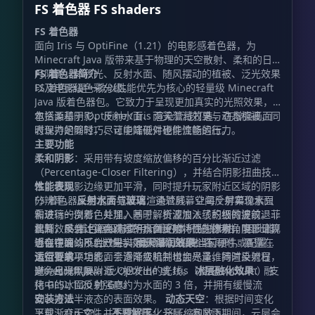
FS 着色器 FS shaders
FS 着色器
面向 Iris 与 OptiFine（1.21）的电影感着色器，为
Minecraft Java 版带来基于物理的天空散射、柔和的日
月阴影、体积光、反射水面、随风摆动的植被、泛光效果
FS 着色器简介
以及电影级色彩分级。
FS 着色器是一款以性能优先为核心的轻量级 Minecraft
Java 版着色器包。它致力于呈现更加真实的光照效果，
包括柔和阴影、反射水面、雨天湿润效果与动态植被，同
本资源基于 OptiFine / Iris 渲染管线打造，在增强画面
时保持足够轻巧，让中端硬件也能流畅运行。
表现力的同时，尽可能降低对硬件性能的压力。
主要功能
柔和阴影
：采用带有坡度缩放偏移的百分比渐近过滤
（Percentage-Closer Filtering），并结合阴影扭曲技
术，使阴影边缘更加平滑，同时提升玩家附近区域的阴影
性能表现
分辨率。
FS 着色器采用混合式延迟渲染管线，让每个屏幕像素只
反射水面与玻璃
：通过屏幕空间反射实现水面
和玻璃的倒影，并加入基于解析波浪法线的细微波纹。菲
需进行一次着色处理。同时，资源加入了积极的提前退出
涅耳效果会让正面观察的水面更暗，而在掠射角度下呈现
机制：反射计算会跳过不具备反射特性的像素，阴影计算
此外，FS 着色器没有使用沉重的体积光线步进，因此能
近似镜面的反射效果。
也会在确认不会产生实际影响时直接省略。
够在中端 GPU 上维持较高帧率。即使当前硬件或配置无
雨天湿润效果
：下雨时，暴露在
天空下的平坦表面会逐渐变暗并增加光泽，同时反射日
法运行某项功能，平滑降级机制也会尽量维持渲染流程，
运行要求
光、月光以及附近火把发出的光线。
避免出现黑屏。
Minecraft Java 版 OptiFine 或 Iris（搭配 Sodium） 支
冰层融化效果
：融
化中的冰面反射强度约为水面的 3 倍，并拥有缓慢流
持 GLSL 1.20 的 GPU
动、接近半液态的表面效果。
安装方法
动态天空
：根据时间变化
呈现渐变天空，并生成程序化云层。暴风雨期间，云层会
下载
文件，
不要解压
。 将压缩包放入
.zip