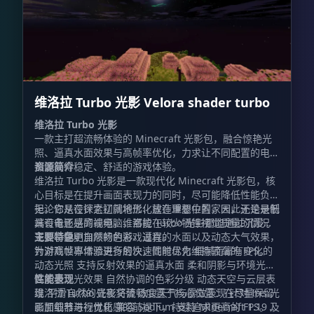
维洛拉 Turbo 光影 Velora shader turbo
维洛拉 Turbo 光影
一款主打超流畅体验的 Minecraft 光影包，融合惊艳光
照、逼真水面效果与高帧率优化，力求让不同配置的电脑
都能获得稳定、舒适的游戏体验。
资源简介
维洛拉 Turbo 光影是一款现代化 Minecraft 光影包，核
心目标是在提升画面表现力的同时，尽可能降低性能负
担。它从设计之初就将优化放在重要位置，因此无论是低
无论你是在探索辽阔地形、建造理想中的家园，还是录制
端设备还是高端电脑，都能在较少牺牲视觉质量的情况
具有电影感的视频，维洛拉 Turbo 光影都能通过沉浸式
下，享受更加顺畅的游戏过程。
光照、鲜明自然的色彩、逼真的水面以及动态大气效果，
主要特色
为游戏世界增添更多层次，同时尽力维持较高的 FPS。
针对高帧率体验进行的快速性能优化 细腻而富有变化的
动态光照 支持反射效果的逼真水面 柔和阴影与环境光照
高质量泛光效果 自然协调的色彩分级 动态天空与云层表
性能表现
现 平滑自然的昼夜交替 改良天气与雾效表现 针对 Iris 光
维洛拉 Turbo 光影将流畅度置于核心位置：在尽量保留
影加载器进行优化 兼容 Sodium 支持 Minecraft 1.19 及
画面细节与视觉质感的前提下，持续追求更高的 FPS。无