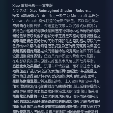
Shader - Reborn
Xiao 重制光影——重生版
英文名称：
Xiao Reimagined Shader - Reborn
作者：
Xiao 重制光影——重生版是一款专为 Minecraft 基岩版
XiaoCraft
Vibrant Visuals 模式打造的光影资源包。它以紫色调天
空、金色时刻日落、深邃蓝色夜景以及沉浸式体积雾为主
资源简介
要特色，在呈现电影级氛围光照的同时，也针对低端与高
Xiao Reimagined Reborn 基于 Minecraft Bedrock 全
端设备进行了性能优化，力求在视觉表现与运行流畅度之
新的渲染管线制作，能够带来更具层次感的环境光照与天
间取得平衡。
空效果。紫色调的梦幻天空、体积化太阳光线、温暖的金
与单纯追求夸张特效的光影不同，它在电影感与原版
色日出、浓郁的橙红色晚霞，以及富有月光氛围的深蓝色
Minecraft 风格之间进行了调整。整体画面强调自然、沉
夜晚，共同构成了这款光影独特的视觉风格。
浸与氛围感，并通过较为轻量的渲染方案，兼顾不同性能
重制后的视觉风格
设备上的游戏体验。
全面调整视觉表现，塑造具有辨识度的紫色大气氛围。
在电影级真实感与原版友好型美术风格之间取得平衡。
画面重点放在自然、沉浸与环境氛围，而不是过度夸张的
进阶大气效果系统
视觉加工。 加入光线追踪风格的水面反射，并重新设计
根据生物群系提供专属的大气设置，覆盖沙漠、积雪区
雾气的过渡效果。 不同环境之间的色彩变化更加柔和，
域、海洋、樱花树林、苍白花园等多种环境。 在完整昼
使场景切换显得自然连贯。
夜循环中设置 15 个以上关键帧，让天空颜色能够平滑变
光照与太阳光线
化。 改进 Rayleigh 散射与 Mie 散射，使天空更具空间
加强体积化太阳光线的强度与散射效果，让光柱在雾气和
深度，同时增强太阳周围的辉光表现。 日出与日落采用
空气中呈现更明显的层次。 优化太阳照度变化，使光线
电影化色彩过渡，从温暖的琥珀色逐渐变化至浓郁的红
能够从金色白昼平滑过渡到深沉夜晚。 夜间加入带有蓝
色彩校正与雾效
色。 夜晚以深蓝色月光为主，配合鲜明天空色彩与体积
色调的月光，为环境提供柔和的基础照明。 针对下界、
使用 ACES 色调映射，让高光呈现温暖色彩，同时为阴影
化蓝色月光，营造出更加丰富的夜间氛围。
末地与深暗之域分别设置光照配置，使不同维度拥有独立
加入冷调蓝色。 根据生物群系调整体积雾，并加入带有
的视觉氛围。 白天、黄昏与夜晚之间的亮度变化更加自
蓝色倾向的大气薄雾。 采用定制化 Henyey-Greenstein
运行要求