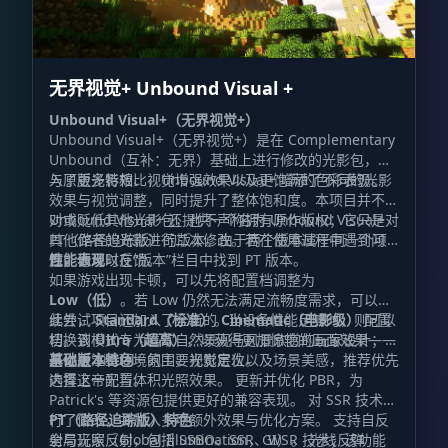
无界视觉+ Unbound Visual +
Unbound Visual+（无界视觉+）
Unbound Visual+（无界视觉+）是在 Complementary
Unbound（互补：无界）基础上进行修改的光影包，加
入了更多特效、视觉增强效果以及更饱满的色彩表现。
与原版光影相比，Unbound Visual+ 增添了不同的光影
效果与视觉调整，同时提升了整体饱和度。本项目并不针
对或贬低其他光影包，也不声称拥有原作版权；它只是对
Unbound Visual+ 还提供一个名为 Unbound Visual+
其他作者的光影进行二次修改。若在使用过程中遇到问
PT（路径追踪版）的版本。由于两个版本属于同一个项
题，请及时反馈。
目，你可以在“版本”栏目中找到 PT 版本。
性能表现
如果游戏出现卡顿，可以先将配置档调整为
Low（低）
。若 Low 仍然无法满足流畅度需求，可以继
续尝试
此外，项目还加入了全新的
Standard（标准）
。当设备性能足够时，则可以
Cinematic（电影级）
配置
切换到
档。该模式专为喜欢自然景观与风景欣赏的玩家设计；如
Ultra（超高）
，以获得更加惊艳的画面效果——
这也是 Visual+ 的主要视觉定位。
果你更注重环境氛围、光影层次以及场景美感，推荐优先
基础版本特色
选择这一配置。
内置上帝光与体积光照效果。 更新并优化 PBR，为
Patrick's 等资源包提供更好的兼容表现。 对 SSR 技术进
行了修改，并加入多项额外效果与优化方案。 支持自反
PT（路径追踪版）特色
射与玩家反射，包括 SSBO、SSR、WSR 技术；该功能
全局光照（Global Illumination，GI）。 光线反弹