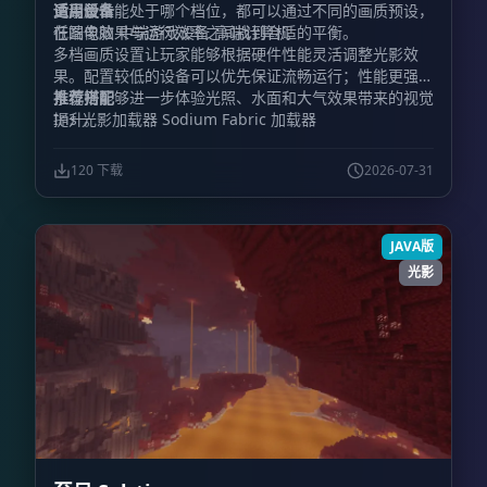
更高版本
论设备性能处于哪个档位，都可以通过不同的画质预设，
适用设备
在图像效果与运行效率之间找到合适的平衡。
低端电脑 中端游戏设备 高端计算机
多档画质设置让玩家能够根据硬件性能灵活调整光影效
果。配置较低的设备可以优先保证流畅运行；性能更强的
系统则能够进一步体验光照、水面和大气效果带来的视觉
推荐搭配
提升。
Iris 光影加载器 Sodium Fabric 加载器
120 下载
2026-07-31
JAVA版
光影