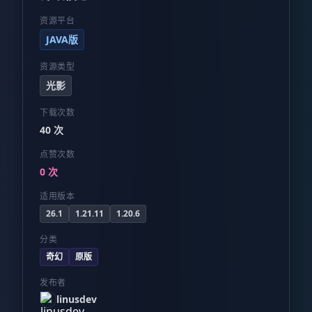
资源平台
JAVA版
资源类型
光影
下载次数
40 次
点赞次数
0 次
适用版本
26.1
1.21.11
1.20.6
分类
奇幻
原版
发布者
linusdev