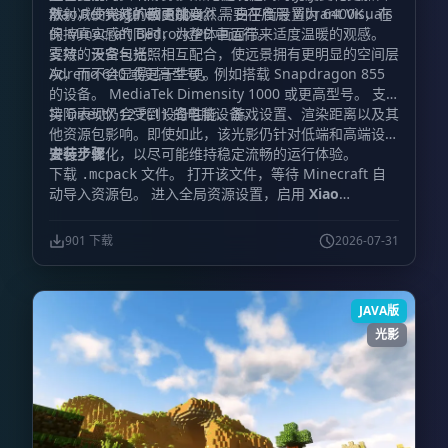
然，减少突兀的画面跳变。
散射，使光线扩散更加自然。 白平衡设置为 6400K，在
Xiao Reimagined Reborn 需要在启用 Vibrant Visuals
保持真实感的同时，为整体画面带来适度温暖的观感。
的 Minecraft Bedrock/PE 中运行。
雾效、天空与光照相互配合，使远景拥有更明显的空间层
支持的设备包括：
次，而不会显得过于生硬。
Adreno 640 或更高型号，例如搭载 Snapdragon 855
的设备。 MediaTek Dimensity 1000 或更高型号。 支
持 DirectX 12 FL11 的电脑设备。
实际表现仍会受到设备性能、游戏设置、渲染距离以及其
他资源包影响。即使如此，该光影仍针对低端和高端设备
进行了优化，以尽可能维持稳定流畅的运行体验。
安装步骤
下载
文件。 打开该文件，等待 Minecraft 自
.mcpack
动导入资源包。 进入全局资源设置，启用
Xiao
Reimagined Shader
。 打开视频设置，并启用
Vibrant
Visuals
。 重新进入世界，确认新的天空、光照与雾效已
901 下载
2026-07-31
经生效。
JAVA版
光影