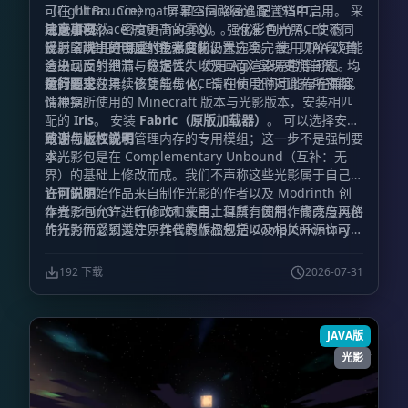
可在 Ultra、Cinematic 和 Standard 配置档中启用。 采
（Light Bounce）。 屏幕空间路径追踪（SSPT，
用更加自然、密度更高的雾效。 强化彩色光照，使不同
Screen-Space Path-Tracing）。 标准 Film ACES 滤
注意事项
光源呈现出更明显的色彩变化。
镜。 新增用于调整 GI 强度的设置选项。 使用 TAA 改善
反射区块中的自反射技术目前仍未完全完善。现阶段可能
渲染画面的细节与稳定性。 使用 AgX 呈现更加自然、均
会出现反射泄漏、数据丢失以及画面渲染异常等问题。相
衡的阳光效果；该功能与 ACES Film 之间可能存在兼容
关问题正在持续修复与优化，请在使用时对此有所预期。
运行要求
性冲突。
请根据所使用的 Minecraft 版本与光影版本，安装相匹
配的
Iris
。 安装
Fabric（原版加载器）
。 可以选择安装
用于优化性能和管理内存的专用模组；这一步不是强制要
致谢与版权说明
求。
本光影包是在 Complementary Unbound（互补：无
界）的基础上修改而成。我们不声称这些光影属于自己，
它们的原始作品来自制作光影的作者以及 Modrinth 创
许可说明
作者 EminGT。EminGT 来自土耳其，因制作高亮度风格
本光影包允许进行修改和使用，但所有使用、修改与再创
的光影而受到关注，其代表作品包括 Complementary
作行为仍必须遵守原作者的版权规定以及相关开源许可要
Unbound（互补：无界）、Complementary
求。
Shaders（互补光影）以及 Complementary
192 下载
2026-07-31
Reimagined（互补：重构版）。
JAVA版
光影