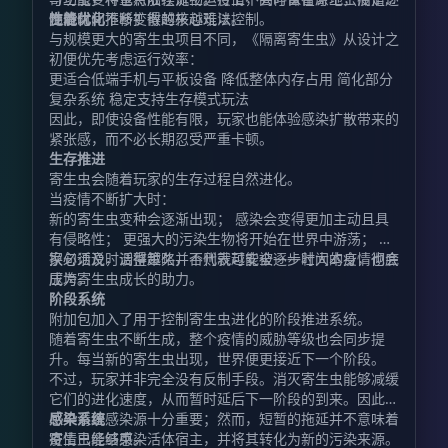
步进化、不断扩散的核心玩法。
随着时间推移变得越来越难以控制。
性能优化
与规模更大的寄生虫项目不同，《隔离寄生虫》从设计之
初便优先考虑运行效率：
更适合低端手机与平板设备 降低整体内存占用 简化部分
复杂系统 稳定支持生存模式玩法
因此，即使设备性能有限，玩家也能体验感染扩散带来的
紧张感，而不必长期忍受严重卡顿。
生存推进
寄生虫会随着玩家的生存过程自然进化。
当疫情不断扩大时：
新的寄生虫变种会逐渐出现； 感染会变得更加主动且具
有侵略性； 更强大的污染生物将开始在世界中游荡； 玩
家必须及时调整策略，否则就可能被逐步壮大的疫情彻底
换句话说，活得越久并不代表越安全——时间本身，也会
压垮。
成为寄生虫成长的助力。
阶段系统
附加包加入了用于控制寄生虫进化的阶段推进系统。
随着寄生虫不断生成，整个疫情的威胁等级也会同步提
升。每当新的寄生虫出现，世界便更接近下一个阶段。
不过，玩家并非完全没有反制手段。消灭寄生虫能够减缓
它们的进化速度，从而暂时延后下一阶段的到来。因此，
尽早清理感染源十分重要；然而，短暂的拖延并不意味着
感染系统
疫情已经结束。
寄生虫能够感染活体宿主，并将其转化为新的污染来源。