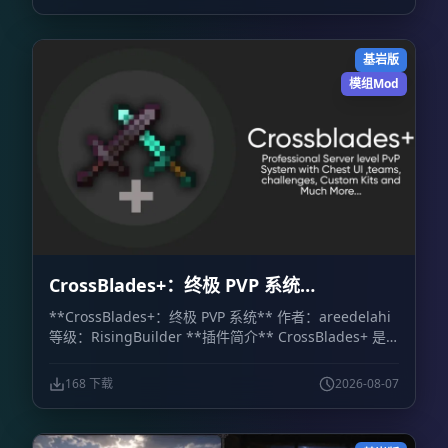
基岩版
模组Mod
CrossBlades+：终极 PVP 系统
CrossBlades+: Ultimate PVP System
**CrossBlades+：终极 PVP 系统** 作者：areedelahi
等级：RisingBuilder **插件简介** CrossBlades+ 是
一套面向 Minecraft 基岩版世界、服务器和 Realm 的竞
技场决斗系统。玩家可以通过可视化箱子界面挑战好友、
168 下载
2026-08-07
预览套装，并立即参加 1v1 单挑或最多 5v5 的团队决
斗。 相比依赖聊天命令的传统系统，CrossBlades+ 提供
了更直观的操作方式。管理员只需设置竞技场位置，插件