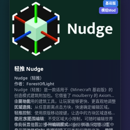
**Archer（弓箭手）：** 使用弓进行远程战斗，装备皮
基岩版
革盔甲。 - **UHC：** 使用金头和战术装备，重点考验
模组Mod
治疗与战斗策略。 - **Sumo（相扑）：** 只允许通过
击退将对手打下平台，需要准备专用平台竞技场。 -
**Gapple（金苹果）：** 一边使用金苹果恢复，一边承
受对手的持续攻击。 **玩家命令** - `/duel:menu`：打
开游戏模式选择菜单，也可以使用菜单物品。 -
`/duel:menuitem`：获得交互式决斗菜单物品。 -
`/duel:team `：加入团队排队。例如，`/duel:team
classic 2` 可加入 2v2 经典模式。 - `/duel:leaveteam`：
离开当前团队队列。 - `/duel:leave`：离开当前 1v1 队
列，或在比赛中认输。 - `/duel:listkits`：查看所有可用
轻推 Nudge
套装。 - `/duel:status`：查看自己是否正在排队。 -
`/duel:help`：查看命令列表。 - `/duel:challenge`：直
Nudge（轻推）
接向其他玩家发起挑战。 - `/duel:challengeitem`：获
作者：ForestOfLight
得无需命令即可打开挑战菜单的物品。 - `/duel:team`：
Nudge（轻推）是一款适用于《Minecraft 基岩版》的
打开 2v2、3v3 及更大规模的团队比赛菜单。 -
创造模式建筑附加包。它借鉴了 moulberry 的 Axiom
`/duel:teamitem`：获得团队菜单物品。 **管理员命令
中简单实用的建筑工具，让玩家能够更快、更直观地调整
主要功能
** 仅限拥有管理员权限的玩家使用： `/duel:settings`：
大型建筑。
区域选择
：从任意距离点击方块，快速确定编辑区域。
打开管理面板，可用于： - 设置大厅出生点。 - 添加、删
轻推控制
：使用原版移动按键，让选中的方块区域逐格移
除、停用和编辑套装。 - 管理竞技场并添加新的竞技场。
动。
使用方法
大范围编辑
：不受区域大小限制，可随时编辑世界
- 设置竞技场自动重置。 - 调整其他系统选项。 **快速开
中的任意位置。
像安装其他附加包一样安装 Nudge，并确保世界设置中
多种编辑模式
：支持移动、克隆、堆
始** **第一步：设置第一个竞技场** 1. 站在玩家 1 的