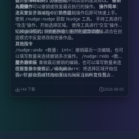
叠、删除等模式，方便完成不同类型的建筑修改。
启用了
Beta API
实验选项。
撤销
出生位置，记下坐标，例如 `100 64 100`。 2. 站在玩家
与重做
入门操作
：可以撤销或恢复最近执行的操作。
操作简单
：
2 的出生位置，记下坐标，例如 `120 64 100`。 3. 执行
无需复杂界面或指令，熟悉基础操作后即可快速上手。
进入安装了 Nudge 的世界后：
`/duel:settings`，进入“管理竞技场”菜单，为相应套装创
使用
获取 Nudge 工具。 手持工具进行
/nudge:nudge
建竞技场。 **第二步：设置地图重置** 为了让竞技场在
“攻击”操作，开始选择区域。 使用工具进行“交互”操作，
每场比赛后自动恢复： 1. 打开 `/duel:settings`。 2. 进
切换编辑模式。 根据游戏内提示完成后续编辑。
Nudge 的设计重点是快速、自然的建筑调整，适合在创
入“管理竞技场”。 3. 为对应竞技场设置自动重置。 **第
造模式中反复修改和完善作品。
三步：添加更多竞技场** 如果希望同时进行多场决斗，
其他指令
可以在同一个设置菜单中继续添加竞技场。每种套装最多
：撤销最近一次编辑，也可
/nudge:undo <数量: int>
可以配置 10 个竞技场。 **决斗流程** 1. 玩家打开可视
以填写数量来连续撤销多次操作。
/nudge:redo <数
化菜单。 2. 在分页显示的箱子界面中选择套装。 3. 预览
服务器安装
：重做最近撤销的编辑，也可以填写数量来连
量: int>
套装内容。 4. 点击确认并加入队列。 5. 等待其他玩家或
续恢复多次操作。
在服务器中安装前，请先确认
：将选择区域开始位
/nudge:here
团队加入相同队列。 6. 匹配成功后，参赛者会被传送到
置、扩展位置或轻推位置设为玩家当前所在位置。
文件包含
config/default/permissions.json
可用竞技场。 7. 比赛开始前进行 5 秒倒计时，倒计时期
。如果没有，请手动添
@minecraft/debug-utilities
间玩家不会受到伤害。 8. 倒计时结束后开始战斗。 9. 当
加。完成后，Nudge 的服务器安装方式与其他附加包相
144 下载
2026-08-05
对手死亡或断开连接时，系统判定胜者。 10. 竞技场地形
同。
自动恢复。 11. 双方玩家返回大厅或原先的位置，并恢复
原有物品栏。 **安装** 将文件区提供的两个
`.mcaddon` 文件导入 Minecraft 世界或服务器即可使
用。 **致谢** - **Chest-UI Framework：** 本插件基
于 Chest-UI 库制作。 - **QIDB：** 由 Carchi77 制作
的 Quick Item Database。 本插件不需要开启实验性玩
法，因此在游戏更新后通常仍可继续使用。同时，它不会