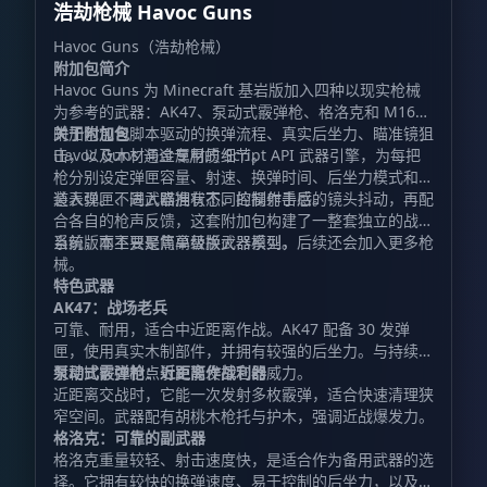
浩劫枪械 Havoc Guns
Havoc Guns（浩劫枪械）
附加包简介
Havoc Guns 为 Minecraft 基岩版加入四种以现实枪械
为参考的武器：AK47、泵动式霰弹枪、格洛克和 M16。
附加包包含脚本驱动的换弹流程、真实后坐力、瞄准镜狙
关于附加包
击，以及木材与金属材质细节。
Havoc Guns 通过专用的 Script API 武器引擎，为每把
枪分别设定弹匣容量、射速、换弹时间、后坐力模式和弹
道表现。不同武器拥有不同的操作手感。
装入弹匣、进入瞄准状态、控制射击后的镜头抖动，再配
合各自的枪声反馈，这套附加包构建了一整套独立的战斗
系统，而不只是简单替换武器模型。
当前版本主要聚焦高级版火器系列，后续还会加入更多枪
械。
特色武器
AK47：战场老兵
可靠、耐用，适合中近距离作战。AK47 配备 30 发弹
匣，使用真实木制部件，并拥有较强的后坐力。与持续扫
射相比，控制点射更能发挥它的威力。
泵动式霰弹枪：近距离作战利器
近距离交战时，它能一次发射多枚霰弹，适合快速清理狭
窄空间。武器配有胡桃木枪托与护木，强调近战爆发力。
格洛克：可靠的副武器
格洛克重量较轻、射击速度快，是适合作为备用武器的选
择。它拥有较快的换弹速度、易于控制的后坐力，以及由