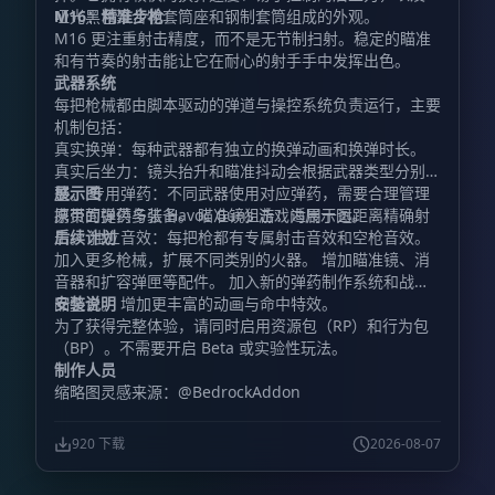
哑光黑色聚合物套筒座和钢制套筒组成的外观。
M16：精准步枪
M16 更注重射击精度，而不是无节制扫射。稳定的瞄准
和有节奏的射击能让它在耐心的射手手中发挥出色。
武器系统
每把枪械都由脚本驱动的弹道与操控系统负责运行，主要
机制包括：
真实换弹：每种武器都有独立的换弹动画和换弹时长。
真实后坐力：镜头抬升和瞄准抖动会根据武器类型分别调
整。 专用弹药：不同武器使用对应弹药，需要合理管理
展示图
携带的弹药与装备。 瞄准镜狙击：适用于远距离精确射
原页面提供多张 Havoc Guns 游戏内展示图。
击。 独立音效：每把枪都有专属射击音效和空枪音效。
后续计划
加入更多枪械，扩展不同类别的火器。 增加瞄准镜、消
音器和扩容弹匣等配件。 加入新的弹药制作系统和战利
品整合。 增加更丰富的动画与命中特效。
安装说明
为了获得完整体验，请同时启用资源包（RP）和行为包
（BP）。不需要开启 Beta 或实验性玩法。
制作人员
缩略图灵感来源：@BedrockAddon
920 下载
2026-08-07