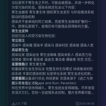
当玩家死于寄生虫之手时，可能会被感染，并进一步转化
为受污染的形态。感染系统还包含以下内容：
寄生虫器官 寄生重生体 随机寄生虫变形 与阶段推进系统
联动的感染机制
感染并不是单纯的死亡结果，而是寄生虫继续扩散的一
环。即使玩家倒下，疫情仍有可能借此获得新的力量。
寄生虫变种
目前已加入的受污染生物包括：
常见宿主
感染牛 感染猪 感染羊 感染马 感染村民 感染狼 感染人类
高级寄生虫
感染玩家 感染幼虫 寄生虫蜘蛛 感染末影人 感染苦力怕
巡猎者 潜伏者 裂变者 温迪戈 重击者 爆破者 坦克 灾厄者
寄生虫器官 寄生重生体
主要特色
轻量级寄生虫生存玩法 完整支持生存模式 持续推进的阶
段系统 丰富的感染机制 玩家转化系统 寄生虫进化机制
针对低端设备进行优化 持续更新 灵感来源于《逃亡与奔
注意事项
跑：寄生虫》（Scape and Run: Parasites）
感染不会停止进化。
你在世界中坚持得越久，寄生虫就会变得越强。尽早发现
并消灭它们，否则一旦疫情失去控制，整片世界都可能被
污染吞没。
225 下载
2026-08-06