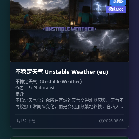
基岩版
就会自动处理排队、匹配、传送、地图重置和战后物品恢
复。 **主要功能** - **可视化箱子菜单：** 通过库存
模组Mod
式界面选择游戏模式和套装，不需要记忆复杂命令。 -
**快捷菜单物品：** 使用命令获得菜单物品，可快速打
开主决斗菜单、挑战菜单和团队菜单。 - **公平排队与
团队模式：** 支持经典 1v1，也支持 2v2、3v3、4v4 和
5v5 团队决斗。人数达到要求后，系统会自动完成匹配并
将玩家传送至竞技场。 - **多竞技场与自动重置：** 每
种套装最多可配置 10 个竞技场，让多场决斗同时进行。
比赛结束后，系统会自动恢复竞技场地形，重置范围上限
为 64×64 格。 - **物品栏保护：** 战斗开始前保存玩家
不稳定天气 Unstable Weather (eu)
的物品、经验值和位置，比赛结束后完整恢复。 - **大
厅系统：** 设置主大厅出生点后，玩家完成决斗会自动
不稳定天气（Unstable Weather）
返回大厅。 - **套装编辑：** 可以修改已有套装，也能
作者：EuPhilocalist
按照服务器需求调整装备配置。 - **挑战模式：** 直接
简介
向其他玩家发起决斗邀请。 - **自定义套装：** 最多保
不稳定天气会让你所在区域的天气变得难以预测。天气不
存 100 套自定义套装。 **包含的游戏模式** 插件提供
再按照正常间隔变化，而是会更加频繁地轮换，在晴天、
11 套预配置套装，说明中列出的模式包括： -
降雨、雷暴以及其他天气状况之间快速切换。
**Classic（经典）：** 铁制盔甲搭配钻石剑，考验基础
战斗技巧。 - **Diamond（钻石）：** 全套钻石装备，
152 下载
2026-08-05
进行正面硬碰硬的战斗。 - **Netherite（下界合金）：
** 全套下界合金装备，并提供附魔金苹果。 -