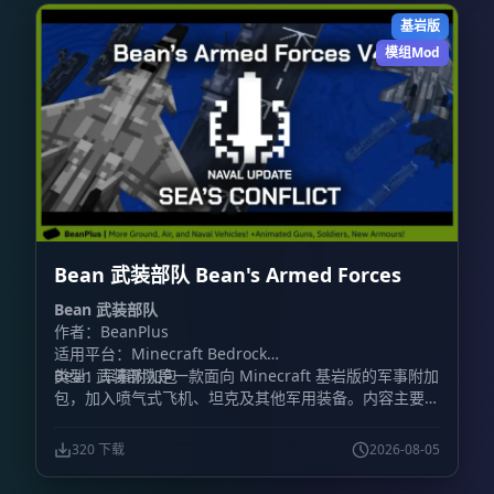
基岩版
模组Mod
Bean 武装部队 Bean's Armed Forces
Bean 武装部队
作者：BeanPlus
适用平台：Minecraft Bedrock
类型：军事附加包
Bean 武装部队是一款面向 Minecraft 基岩版的军事附加
包，加入喷气式飞机、坦克及其他军用装备。内容主要围
绕载具战斗展开，包含装甲车辆和战斗机，同时加入火
炮、防毒面具、枪械等地面装备。
320 下载
2026-08-05