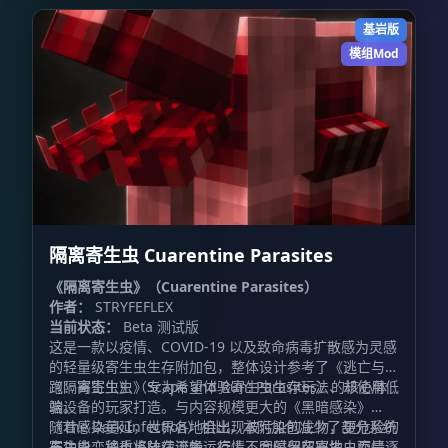
基岩版
模组Mod
隔离寄生虫 Cuarentine Parasites
《隔离寄生虫》（Cuarentine Parasites）
作者：
STRYFEFLEX
当前状态：
Beta 测试版
这是一款以疫情、COVID-19 以及致命病毒扩散感为灵感
的轻量级寄生虫生存附加包，整体设计参考了《逃亡与奔
跑：寄生虫》（Scape and Run: Parasites）的核心体
《隔离寄生虫》专为希望体验寄生虫生存玩法、却使用低
验。
端设备的玩家打造。与内容规模更大的《黑暗感染》
（The Dark Infection）相比，本附加包减少了部分系统
随着感染蔓延，世界各地会出现被污染的生物，更危险的
与功能，将重点放在流畅运行上，同时保留寄生虫疫情逐
寄生虫变种也将陆续诞生。疫情不会停留在原地，而是会