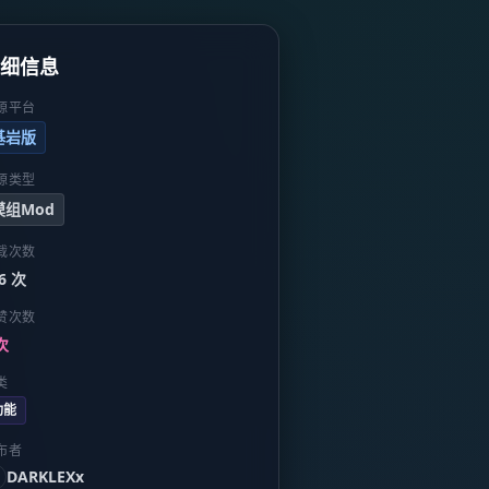
详细信息
源平台
基岩版
源类型
模组Mod
载次数
6 次
赞次数
次
类
功能
布者
DARKLEXx