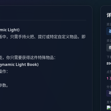
资
c Light)
版中，只需手持火把、提灯或特定自定义物品，即
资
能，你只需要获得这件特殊物品：
下
89
amic Light Book)
操作：
点
1 
参数。
分
。
发