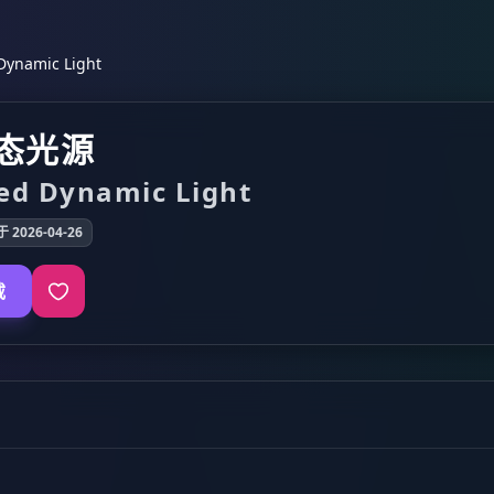
namic Light
态光源
ed Dynamic Light
 2026-04-26
载