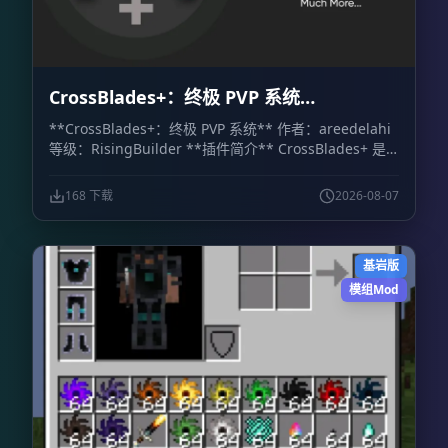
CrossBlades+：终极 PVP 系统
CrossBlades+: Ultimate PVP System
**CrossBlades+：终极 PVP 系统** 作者：areedelahi
等级：RisingBuilder **插件简介** CrossBlades+ 是
一套面向 Minecraft 基岩版世界、服务器和 Realm 的竞
技场决斗系统。玩家可以通过可视化箱子界面挑战好友、
168 下载
2026-08-07
预览套装，并立即参加 1v1 单挑或最多 5v5 的团队决
斗。 相比依赖聊天命令的传统系统，CrossBlades+ 提供
了更直观的操作方式。管理员只需设置竞技场位置，插件
基岩版
就会自动处理排队、匹配、传送、地图重置和战后物品恢
复。 **主要功能** - **可视化箱子菜单：** 通过库存
模组Mod
式界面选择游戏模式和套装，不需要记忆复杂命令。 -
**快捷菜单物品：** 使用命令获得菜单物品，可快速打
开主决斗菜单、挑战菜单和团队菜单。 - **公平排队与
团队模式：** 支持经典 1v1，也支持 2v2、3v3、4v4 和
5v5 团队决斗。人数达到要求后，系统会自动完成匹配并
将玩家传送至竞技场。 - **多竞技场与自动重置：** 每
种套装最多可配置 10 个竞技场，让多场决斗同时进行。