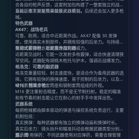
合各自的枪声反馈，这套附加包构建了一整套独立的战斗
系统，而不只是简单替换武器模型。
当前版本主要聚焦高级版火器系列，后续还会加入更多枪
械。
特色武器
AK47：战场老兵
可靠、耐用，适合中近距离作战。AK47 配备 30 发弹
匣，使用真实木制部件，并拥有较强的后坐力。与持续扫
射相比，控制点射更能发挥它的威力。
泵动式霰弹枪：近距离作战利器
近距离交战时，它能一次发射多枚霰弹，适合快速清理狭
窄空间。武器配有胡桃木枪托与护木，强调近战爆发力。
格洛克：可靠的副武器
格洛克重量较轻、射击速度快，是适合作为备用武器的选
择。它拥有较快的换弹速度、易于控制的后坐力，以及由
哑光黑色聚合物套筒座和钢制套筒组成的外观。
M16：精准步枪
M16 更注重射击精度，而不是无节制扫射。稳定的瞄准
和有节奏的射击能让它在耐心的射手手中发挥出色。
武器系统
每把枪械都由脚本驱动的弹道与操控系统负责运行，主要
机制包括：
真实换弹：每种武器都有独立的换弹动画和换弹时长。
真实后坐力：镜头抬升和瞄准抖动会根据武器类型分别调
整。 专用弹药：不同武器使用对应弹药，需要合理管理
展示图