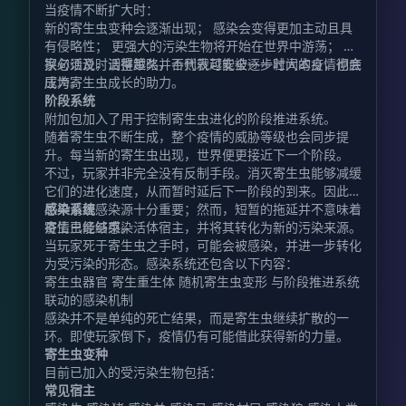
当疫情不断扩大时：
新的寄生虫变种会逐渐出现； 感染会变得更加主动且具
有侵略性； 更强大的污染生物将开始在世界中游荡； 玩
家必须及时调整策略，否则就可能被逐步壮大的疫情彻底
换句话说，活得越久并不代表越安全——时间本身，也会
压垮。
成为寄生虫成长的助力。
阶段系统
附加包加入了用于控制寄生虫进化的阶段推进系统。
随着寄生虫不断生成，整个疫情的威胁等级也会同步提
升。每当新的寄生虫出现，世界便更接近下一个阶段。
不过，玩家并非完全没有反制手段。消灭寄生虫能够减缓
它们的进化速度，从而暂时延后下一阶段的到来。因此，
尽早清理感染源十分重要；然而，短暂的拖延并不意味着
感染系统
疫情已经结束。
寄生虫能够感染活体宿主，并将其转化为新的污染来源。
当玩家死于寄生虫之手时，可能会被感染，并进一步转化
为受污染的形态。感染系统还包含以下内容：
寄生虫器官 寄生重生体 随机寄生虫变形 与阶段推进系统
联动的感染机制
感染并不是单纯的死亡结果，而是寄生虫继续扩散的一
环。即使玩家倒下，疫情仍有可能借此获得新的力量。
寄生虫变种
目前已加入的受污染生物包括：
常见宿主