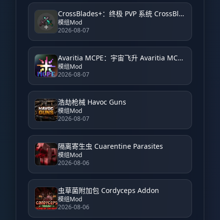
CrossBlades+：终极 PVP 系统 CrossBlades+: Ultimate PVP System
模组Mod
2026-08-07
Avaritia MCPE：宇宙飞升 Avaritia MCPE: Cosmic Ascension
模组Mod
2026-08-07
浩劫枪械 Havoc Guns
模组Mod
2026-08-07
隔离寄生虫 Cuarentine Parasites
模组Mod
2026-08-06
虫草菌附加包 Cordyceps Addon
模组Mod
2026-08-06