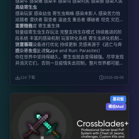
感染牛 感染猪 感染羊 感染马 感染村民 感染狼 感染人类
高级寄生虫
感染玩家 感染幼虫 寄生虫蜘蛛 感染末影人 感染苦力怕
巡猎者 潜伏者 裂变者 温迪戈 重击者 爆破者 坦克 灾厄者
寄生虫器官 寄生重生体
主要特色
轻量级寄生虫生存玩法 完整支持生存模式 持续推进的阶
段系统 丰富的感染机制 玩家转化系统 寄生虫进化机制
针对低端设备进行优化 持续更新 灵感来源于《逃亡与奔
注意事项
跑：寄生虫》（Scape and Run: Parasites）
感染不会停止进化。
你在世界中坚持得越久，寄生虫就会变得越强。尽早发现
并消灭它们，否则一旦疫情失去控制，整片世界都可能被
污染吞没。
224 下载
2026-08-06
基岩版
模组Mod