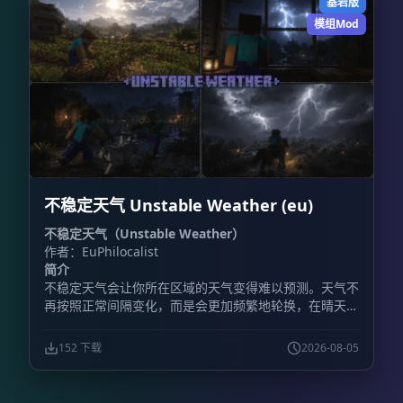
基岩版
离开当前团队队列。 - `/duel:leave`：离开当前 1v1 队
模组Mod
列，或在比赛中认输。 - `/duel:listkits`：查看所有可用
套装。 - `/duel:status`：查看自己是否正在排队。 -
`/duel:help`：查看命令列表。 - `/duel:challenge`：直
接向其他玩家发起挑战。 - `/duel:challengeitem`：获
得无需命令即可打开挑战菜单的物品。 - `/duel:team`：
打开 2v2、3v3 及更大规模的团队比赛菜单。 -
`/duel:teamitem`：获得团队菜单物品。 **管理员命令
** 仅限拥有管理员权限的玩家使用： `/duel:settings`：
打开管理面板，可用于： - 设置大厅出生点。 - 添加、删
除、停用和编辑套装。 - 管理竞技场并添加新的竞技场。
不稳定天气 Unstable Weather (eu)
- 设置竞技场自动重置。 - 调整其他系统选项。 **快速开
始** **第一步：设置第一个竞技场** 1. 站在玩家 1 的
不稳定天气（Unstable Weather）
出生位置，记下坐标，例如 `100 64 100`。 2. 站在玩家
作者：EuPhilocalist
2 的出生位置，记下坐标，例如 `120 64 100`。 3. 执行
简介
`/duel:settings`，进入“管理竞技场”菜单，为相应套装创
不稳定天气会让你所在区域的天气变得难以预测。天气不
建竞技场。 **第二步：设置地图重置** 为了让竞技场在
再按照正常间隔变化，而是会更加频繁地轮换，在晴天、
每场比赛后自动恢复： 1. 打开 `/duel:settings`。 2. 进
降雨、雷暴以及其他天气状况之间快速切换。
入“管理竞技场”。 3. 为对应竞技场设置自动重置。 **第
152 下载
2026-08-05
三步：添加更多竞技场** 如果希望同时进行多场决斗，
可以在同一个设置菜单中继续添加竞技场。每种套装最多
可以配置 10 个竞技场。 **决斗流程** 1. 玩家打开可视