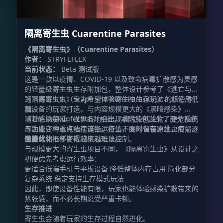
隔离寄生虫 Cuarentine Parasites
《隔离寄生虫》（Cuarentine Parasites）
作者：
STRYFEFLEX
当前状态：
Beta 测试版
这是一款以疫情、COVID-19 以及致命病毒扩散感为灵感
的轻量级寄生虫生存附加包，整体设计参考了《逃亡与奔
跑：寄生虫》（Scape and Run: Parasites）的核心体
《隔离寄生虫》专为希望体验寄生虫生存玩法、却使用低
验。
端设备的玩家打造。与内容规模更大的《黑暗感染》
（The Dark Infection）相比，本附加包减少了部分系统
随着感染蔓延，世界各地会出现被污染的生物，更危险的
与功能，将重点放在流畅运行上，同时保留寄生虫疫情逐
寄生虫变种也将陆续诞生。疫情不会停留在原地，而是会
步进化、不断扩散的核心玩法。
随着时间推移变得越来越难以控制。
性能优化
与规模更大的寄生虫项目不同，《隔离寄生虫》从设计之
初便优先考虑运行效率：
更适合低端手机与平板设备 降低整体内存占用 简化部分
复杂系统 稳定支持生存模式玩法
因此，即使设备性能有限，玩家也能体验感染扩散带来的
紧张感，而不必长期忍受严重卡顿。
生存推进
寄生虫会随着玩家的生存过程自然进化。