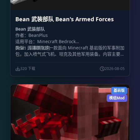
Bean 武装部队 Bean's Armed Forces
Bean 武装部队
作者：BeanPlus
适用平台：Minecraft Bedrock
类型：军事附加包
Bean 武装部队是一款面向 Minecraft 基岩版的军事附加
包，加入喷气式飞机、坦克及其他军用装备。内容主要围
绕载具战斗展开，包含装甲车辆和战斗机，同时加入火
炮、防毒面具、枪械等地面装备。
320 下载
2026-08-05
基岩版
模组Mod