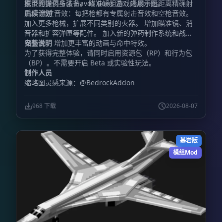
携带的弹药与装备。 瞄准镜狙击：适用于远距离精确射
原页面提供多张 Havoc Guns 游戏内展示图。
击。 独立音效：每把枪都有专属射击音效和空枪音效。
后续计划
加入更多枪械，扩展不同类别的火器。 增加瞄准镜、消
音器和扩容弹匣等配件。 加入新的弹药制作系统和战利
品整合。 增加更丰富的动画与命中特效。
安装说明
为了获得完整体验，请同时启用资源包（RP）和行为包
（BP）。不需要开启 Beta 或实验性玩法。
制作人员
缩略图灵感来源：@BedrockAddon
968 下载
2026-08-07
基岩版
模组Mod