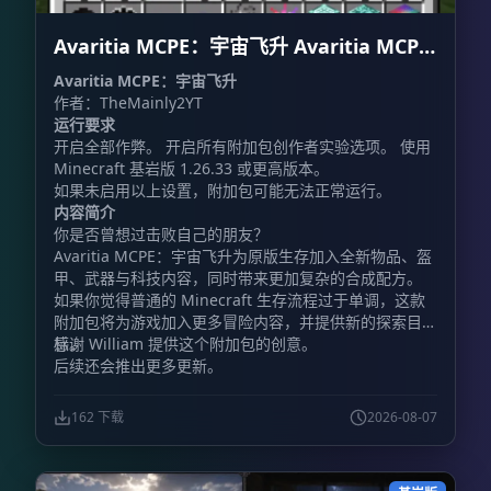
比赛结束后，系统会自动恢复竞技场地形，重置范围上限
为 64×64 格。 - **物品栏保护：** 战斗开始前保存玩家
Avaritia MCPE：宇宙飞升 Avaritia MCPE:
的物品、经验值和位置，比赛结束后完整恢复。 - **大
厅系统：** 设置主大厅出生点后，玩家完成决斗会自动
Cosmic Ascension
Avaritia MCPE：宇宙飞升
返回大厅。 - **套装编辑：** 可以修改已有套装，也能
作者：TheMainly2YT
按照服务器需求调整装备配置。 - **挑战模式：** 直接
运行要求
向其他玩家发起决斗邀请。 - **自定义套装：** 最多保
开启全部作弊。 开启所有附加包创作者实验选项。 使用
存 100 套自定义套装。 **包含的游戏模式** 插件提供
Minecraft 基岩版 1.26.33 或更高版本。
11 套预配置套装，说明中列出的模式包括： -
如果未启用以上设置，附加包可能无法正常运行。
**Classic（经典）：** 铁制盔甲搭配钻石剑，考验基础
内容简介
战斗技巧。 - **Diamond（钻石）：** 全套钻石装备，
你是否曾想过击败自己的朋友？
进行正面硬碰硬的战斗。 - **Netherite（下界合金）：
Avaritia MCPE：宇宙飞升为原版生存加入全新物品、盔
** 全套下界合金装备，并提供附魔金苹果。 -
甲、武器与科技内容，同时带来更加复杂的合成配方。
**Archer（弓箭手）：** 使用弓进行远程战斗，装备皮
如果你觉得普通的 Minecraft 生存流程过于单调，这款
革盔甲。 - **UHC：** 使用金头和战术装备，重点考验
附加包将为游戏加入更多冒险内容，并提供新的探索目
治疗与战斗策略。 - **Sumo（相扑）：** 只允许通过
标。
感谢 William 提供这个附加包的创意。
击退将对手打下平台，需要准备专用平台竞技场。 -
后续还会推出更多更新。
**Gapple（金苹果）：** 一边使用金苹果恢复，一边承
受对手的持续攻击。 **玩家命令** - `/duel:menu`：打
开游戏模式选择菜单，也可以使用菜单物品。 -
162 下载
2026-08-07
`/duel:menuitem`：获得交互式决斗菜单物品。 -
`/duel:team `：加入团队排队。例如，`/duel:team
classic 2` 可加入 2v2 经典模式。 - `/duel:leaveteam`：