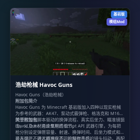
基岩版
模组Mod
浩劫枪械 Havoc Guns
Havoc Guns（浩劫枪械）
附加包简介
Havoc Guns 为 Minecraft 基岩版加入四种以现实枪械
为参考的武器：AK47、泵动式霰弹枪、格洛克和 M16。
附加包包含脚本驱动的换弹流程、真实后坐力、瞄准镜狙
关于附加包
击，以及木材与金属材质细节。
Havoc Guns 通过专用的 Script API 武器引擎，为每把
枪分别设定弹匣容量、射速、换弹时间、后坐力模式和弹
道表现。不同武器拥有不同的操作手感。
装入弹匣、进入瞄准状态、控制射击后的镜头抖动，再配