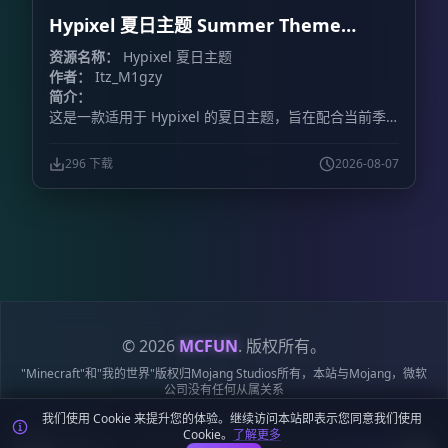
Hypixel 夏日主题 Summer Theme
Hypixel
资源名称：
Hypixel 夏日主题
作者：
Itz_M1gzy
简介：
这是一款适用于 Hypixel 的夏日主题，旨在配合当前季
节，为游戏增添夏日氛围。
296 下载
2026-08-07
© 2026
MCFUN
. 版权所有。
"Minecraft"和"我的世界"版权归Mojang Studios所有，本站与Mojang，微软
公司没有任何从属关系
我们使用 Cookie 来提升您的体验。继续访问本站即表示您同意我们使用
隐私政策
服务条款
Cookie 政策
站点地图
鄂ICP备19018284号-6
Cookie。
了解更多
鄂公网安备42018502009170号
麦块迷APP - 在这里总会找到你喜欢的MC基