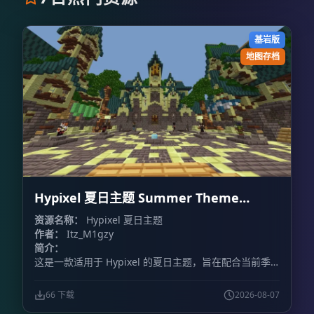
基岩版
地图存档
Hypixel 夏日主题 Summer Theme
Hypixel
资源名称：
Hypixel 夏日主题
作者：
Itz_M1gzy
简介：
这是一款适用于 Hypixel 的夏日主题，旨在配合当前季
节，为游戏增添夏日氛围。
66 下载
2026-08-07