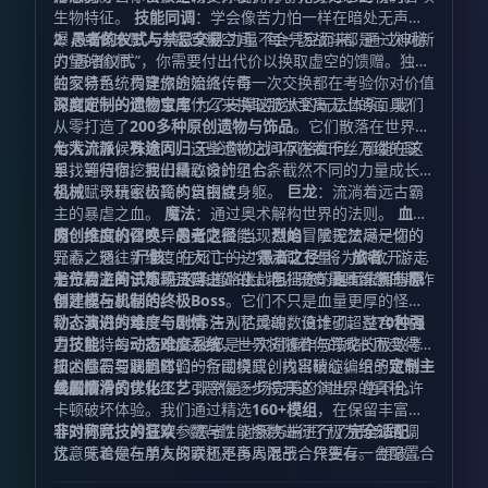
生物特征。
技能同调
：学会像苦力怕一样在暗处无声起
爆，或像末影人一般穿梭空间。每一场战斗都是一次对新
2. 愚者的仪式与禁忌交易
力量不会凭空而来。通过神秘
力量的偷师。
的“愚者仪式”，你需要付出代价以换取虚空的馈赠。独特
的交易系统贯穿旅途始终，每一次交换都在考验你对价值
独家特色：构建你的流派传奇
的判断——你愿意用什么来换取那张至高无上的面具？
深度定制的遗物宝库
为了支撑这庞大的玩法体系，我们
从零打造了
200多种原创遗物与饰品
。它们散落在世界的
角落，静候有缘人。这些遗物之间存在着千丝万缕的联
七大流派，殊途同归
无论你的战斗风格如何，都能在这
系，等待你挖掘出最致命的组合。
里找到归宿。我们精心设计了七条截然不同的力量成长路
径，赋予玩家极高的自由度：
机械
：以精密齿轮构筑钢铁身躯。
巨龙
：流淌着远古霸
主的暴虐之血。
魔法
：通过奥术解构世界的法则。
血
肉
原创维度的召唤：愚者之径
：挖掘机体变异的无限潜能。
当现世的冒险无法满足你的
烈焰
：掌控焚尽一切的
元素之怒。
野心，通往新维度的大门——
尸骸
：在死亡的边界汲取力量。
“愚者之径”
将为你敞开。这
旅者
：游走
于万物之间，不羁且自由。 挑战与征途：直面未知的恐
是一片游离于常规法则之外的土地，只有最具智慧的欺诈
七位君主的试炼
在这条道路上，阻挡你的是七位拥有
原
惧
师才能在此存活。
创建模与机制的终极Boss
。它们不只是血量更厚的怪
物，我们为每一个Boss注入了灵魂，设计了超过
动态演进的难度与剧情
告别枯燥的数值堆砌，整合包内
70种强
力技能
置了独特的
。每一场Boss战都是一次对操作与策略的极致考
动态难度系统
，世界将随着你的成长而变得更
研，你需要洞悉它们的行动模式，找出破绽，给予致命一
加凶险。与此同时，一条围绕原创内容精心编织的
技术基石与联机体验
定制主
击。
线剧情
丝般顺滑的优化工艺
将贯穿始终，引导你逐步揭开这个世界的真相。
既然是一场完美的演出，绝不允许
卡顿破坏体验。我们通过精选
160+模组
，在保留丰富内
容的同时，对渲染参数与性能参数进行了极为苛刻的调
非对称竞技的狂欢
《愚者》对服务端进行了
完全适配
，
优。无论是在单人探索还是多人混战，只要有一台配置合
这意味着你与朋友的联机不再局限于合作生存。 想象一
理的电脑，绝大部分玩家都能享受到流畅的帧率。
下这样的场景：你的朋友化身为不可一世的Boss，释放