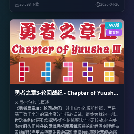
着毁天灭地的技能，而你集结流派之力与之抗衡。这就是
20,598 下载
2026-04-26
我们为你准备的
Monster vs Player（MvP）
非对称1v1
战斗体验——哪怕是好友，在舞台上也可能是最危险的对
手。
JAVA版
整合包
勇者之章3-轮回战纪 - Chapter of Yuusha
Ⅲ
⚔️ 整合包核心概述
《勇者篇章Ⅲ：轮回战纪》
并非单纯的模组堆砌，而是
基于数千小时的深度魔改与精心调试，最终铸就的一部宏
大史诗。这是一款将“多线性枪械魔法”与“硬核战斗”完美
🕯️ 灵魂净化与死亡法则
融合的杰作。在这里，你将利用对模组机制的深刻理解，
本作引入了独特的
灵魂净化度系统
。在这个世界中，维持
去挑战那些令人望而生畏的高难度 Boss，体验一场前所
灵魂的纯净至关重要，你必须狩猎怪物以获取“悲叹之