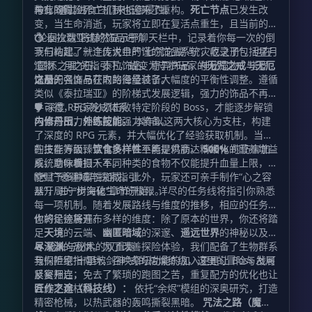
未有的冒险。
种”，通过进食它们来抵御侵蚀。
与此同时，死亡机制也迎来了重构。
死亡节点
已发生改
变，当生命消逝，玩家将立即在复活点重生，且当前的
“轮回次数”将赫然显示于聊天栏中，记录着你每一次的倒
💍 泰拉瑞亚式的饰品进阶
下与站起。就连传说中的“七咒之戒”与“灾厄之册”，也在
我们构建了一个庞大且严谨的饰品系统，收录了包括星月
“圆环之理”的指引下，蜕变为守护玩家的
遗物、月之石、泰拉饰品、奇异饰品、神秘遗物、塔罗牌
无咒之戒
与
无厄
之册
以及无名饰品在内的海量装备。
饰品的强度与获取路径经过了大幅度的平衡性调整。遵循
。
类似《泰拉瑞亚》的阶梯式发展逻辑，强力的饰品不再唾
手可得，玩家必须击败特定阶段的 Boss，才能逐步解锁
🛡️ 深度 RPG 养成体系
与当前战力相匹配的强力装备。
内修丹田，外练技能。
本作以这两大核心为支柱，构建
了深度的 RPG 元素，并大幅优化了经验获取机制。当你
的技能等级臻至化境，甚至能提供高达
在生存方面，
饮食多样性
不再是鸡肋。精细化的营养增益
500%
的伤害加
成，助你横扫千军。
系统意味着摄入不同种类的食物不仅能提升血量上限，还
能赋予多种属性加成。此外，玩家还可亲手制作“心之容
🗺️ 广袤疆域与探索指引
器”，进一步突破生命的极限。
从开局的“树海化”章节开始，详尽的任务线将指引你熟悉
每一项机制。随着发展路线与维度的推移，相应的任务链
也将徐徐展开。
你的足迹将遍布多样的维度：除了原本的世界，你还将踏
足
天境
的云端、
幽匿暗域
的深邃、
遥远世界
的神秘以及
极
尽深渊
🔥 枪火与秘术的双重奏
的恐惧。为了改善探险体验，我们配备了生物群系
与探险家指南针，召唤祭坛功能的加入更是让 Boss 战可
我们拒绝“十里坡剑神”式的枯燥练级，这里的冒险与发展
反复开启，免去了繁琐的跑图之苦，重复配方的优化也让
紧密相连：
合成不再枯燥。
匠作之途（科技线）：
依托“余烬”模组的深奥研究，打造
精密枪械，以热武器的轰鸣撕裂黑暗。
咒法之路（魔法