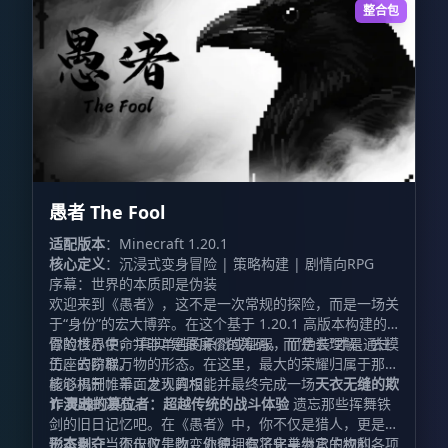
整合包
愚者 The Fool
适配版本
：Minecraft 1.20.1
核心定义
：沉浸式变身冒险 | 策略构建 | 剧情向RPG
序幕：世界的本质即是伪装
欢迎来到《愚者》，这不是一次常规的探险，而是一场关
于“身份”的宏大博弈。在这个基于 1.20.1 高版本构建的
冒险世界中，“真实”是最廉价的筹码，而“伪装”才是通往
你的核心使命并非单纯的杀戮或征服，而是去理解、去模
王座的阶梯。
仿、去窃取万物的形态。在这里，最大的荣耀归属于那些
能够揭开帷幕、发现真相，并最终完成一场
核心机制：千面之人的权能
天衣无缝的欺
诈演出
1. 灵魂的篡位者：超越传统的战斗体验
的演员。
遗忘那些挥舞铁
剑的旧日记忆吧。在《愚者》中，你不仅是猎人，更是猎
物本身。当你击败生物，你便拥有了化身为它的权利。
形态剥夺
：不仅仅是改变外貌，你将完美继承生物的各项