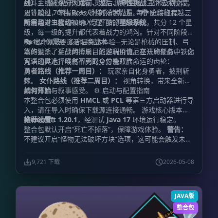
线）：
战斗主线被划分为
潜心钻研幻梦、灵灾、诡厄巫法、巫术及铁之咒
龙前、龙后、神性挑战
三个宏大阶段，
语等模组，掌握毁天灭地的法术力量。 🐉 史诗征程：三
累计超过 70 种 Boss 等待你的挑战。每个阶段的跨越，
阶层与十二星级
都需通过 Boss Rush 传送门的严酷试炼。
所有敌对生物均被纳入了严酷的
星级系统
，共分 12 个星
级，每一级的提升都代表着战力的鸿沟。针对不同阶段的
Boss，你需要灵活切换战术——无论是枪械的压制、弓
🎭 宿命双岐：多周目叙事体验
箭的狙杀、近战的搏杀，还是利用诡厄巫法的聚晶、铁之
本作设计了至少两个周目的游玩价值。在开局任务中，你
咒语的奥术，唯有智勇双全方能取胜。
可以通过选择截然不同的身份来开启命运的齿轮：
勇者路线（推荐一周目）：
玩家亲自化身勇者，披荆斩
棘。
女仆路线（推荐二周目）：
视角转换，带来全新的
如何开始：
战斗体验与叙事感受。 ⚙️ 启动与配置指南
本整合包必须使用
HMCL
或
PCL
等第三方启动器进行导
入，请在导入时确保下载源连接通畅。 游戏核心版本为
Minecraft 1.20.1
推荐设置：
，经测试
Java 17
环境运行稳定。
整合包默认开启“死亡不掉落”，保障游戏体验。
警告：
不建议开启“怪物无法破坏方块”选项，这可能会触发未知
的特性错误。
内存分配：
建议分配
4096 MB 至 8192
MB
。请根据您的电脑配置酌情选择，切勿无脑拉高，过
9,721 下载
2026-05-08
高的内存分配可能导致游戏无法启动。
JAVA版
整合包