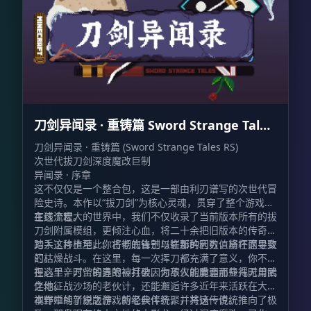
刀剑异闻录 · 重铸篇 Sword Strange Tales
RS
刀剑异闻录 · 重铸篇 (Sword Strange Tales RS)
次世代拔刀剑深度魔改巨制
异闻录 · 序章
这不仅仅是一个整合包，这是一部由利刃谱写的次世代冒
险史诗。本作以“拔刀剑”为核心灵魂，贯穿了整个游戏的
主线流程。
在这个宏大的世界中，我们不仅收录了当前版本所有的拔
刀剑附属模组，更倾注心血，将二十余把旧版本的传奇名
刀手工移植至此。古老的锋芒与崭新的利刃，将在这里交
踏入这片土地，你将彻底告别以往那种因数值崩坏而导致
汇。
的枯燥战斗。在这里，每一次挥刀都充满了意义，你不必
担心千辛万苦锻造的神兵会因为敌人的脆弱而显得无用武
在这里，时空的界限被打破。你不仅能重逢那些儿时曾陪
之地。
伴你征战沙场的老伙计，还能邂逅许多近年来活跃在大众
视野中的新锐之作。新老伙伴齐聚，共铸传说。
本作延续了原版游戏的经典传统，并将这一传统推向了极