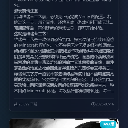
包。
游玩前请注意
启动维瑞蒂工艺前，必须先正确完成 Verity 的配置。若
跳过这一步，部分事件、环境音效与游戏机制可能无法按
预期运作。
完成配置后，再创建新的游戏世界，即可开始体验。
这就是维瑞蒂工艺！
维瑞蒂工艺是一款强调恐怖氛围、探索过程与持续压迫感
的 Minecraft 模组包。它不会用无穷无尽的怪物堆满你
的视野，而是试图让每一座洞穴、每片森林与每处废弃建
模组包将 Verity 与经过挑选的恐怖模组合并，构建出更
筑都显得令人不安。你始终无法确定，自己是否真的独自
阴沉、更具沉浸感的冒险环境。浓雾、诡异的环境声、令
一人。
人不适的遭遇，以及难以预测的世界变化彼此交织，即使
探索途中，你会遇见奇怪的生物、无法解释的事件，以及
是熟悉的地点，也会因此变得危险。
更多让人难以放松的意外。并非所有东西都会直接袭击
你，但几乎每一种设计都会让你忍不住怀疑：黑暗里究竟
维瑞蒂工艺并不追求不讲道理的高难度，也不依赖连续不
藏着什么。
断的突发惊吓。它更重视自然累积的悬念，让环境氛围主
导恐惧，同时保留探索应有的收获感与刺激感。
无论独自游玩还是与朋友同行，维瑞蒂工艺都会带来一种
不同的 Minecraft 体验。每次远行都伴随着风险，每一
道声响都足以让你停下脚步，而每个夜晚都不再只是等待
过去的时间，而是一场必须设法活下来的考验。
23,899 下载
2026-07-16
JAVA版