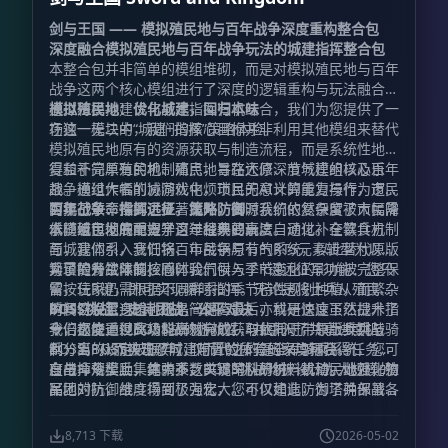
为了让冒险者不再迷茫，整合包内置了详尽的任务引导系
剑与王国 —— 模拟殖民地与百年战争深度重构整合包
统。然而，鉴于拔刀剑模组与任务书系统（FTBQ）之间
深度融合模拟殖民地与百年战争玩法的城建指挥整合包
存在兼容性壁垒，部分关于拔刀剑的任务将采用“君子协
本整合包并非简单的模组堆砌，而是对模拟殖民地与百年
议”模式——通过手动确认来记录你的传奇足迹。
锻造革
战争这两个核心模组进行了深度的逻辑重构与玩法融合。
新:
我们不仅关注战斗，同样关注体验的流畅性。本作特
通过将模拟建设与战术指挥有机结合，我们为您提供了一
模拟殖民地：优化城建，回归本味
别加入了快捷锻刀功能，告别繁琐的重复操作，投入多少
场独一无二的“城建+指挥”策略体验。
在这一模块中，我们的核心目标并非利用其他模组来替代
材料即可一次性完成对应数量的锻造，让神兵利器的诞生
模拟殖民地原有的资源获取与制造流程，而是系统性地修
成为一种享受。
复和补完原有的机制痛点，旨在还原深度城建的核心乐
得益于简单殖民地、殖民地寻路大修、节气模组以及百年
趣。通过大幅削减游戏中烦琐且无意义的重复操作，市民
战争模组作者的协同优化，市民的AI计算能力与行为逻辑
的执行效率得到了显著提升，同时我们依然保留了市民需
实现了革命性的进步。此外，资源系统的复杂度被大幅降
百年战争：指挥远征，策略防御
求随城市发展而提升这一经典要素。
低，殖民地的配方学习过程现已高度自动化。在饮食方
本模组包彻底重塑了百年战争的玩法。通过补全募兵机制
面，我们引入烹饪锅、市民锅与节气系统，以此替代原版
与城建体系，我们将百年战争原有的RTS元素转型为以带
繁琐的餐饮限制；同时，气候与季节变化的影响被完整保
兵冒险为主体的核心体验。
为了提升战斗操控感，我们引入了R键远征军功能：您只
留，玩家仍需根据不同群系的季节特性规划种植，而繁杂
需按住R键，即可实现瞬时指挥。无论是将士兵从殖民地
的餐饮设置逻辑也随之简化。最后，科研速度虽然提升了
瞬间召唤至身边，还是一键遣返，亦或是快速下达战术指
BOSS挑战：史诗团战，公平对决
十倍之快，但高级科研材料的获取依托于带领士兵挑战
令，都能通过此功能高效完成。与此同时，原版步兵与骑
我们极度重视BOSS战的游戏性，并引入了共享进度机
BOSS，从而实现了城建与冒险体验的深度耦合。
兵分离的设定被摒弃，取而代之的是全军骑乘系统，您可
制：当BOSS被击败时，附近的所有玩家均可获得任务进
自由命令士兵集体骑乘，实现军队的统一机动。此外，殖
度与掉落奖励，其中不乏关键的科研材料或殖民地强化物
在战斗规模上，绝大多数BOSS挑战均被设计为大规模的
民地的防御维度得到了强化，您可以建造防御塔并部署各
品。
军团对抗，战斗场面极为宏大。不仅如此，为了确保战斗
类城防器械，这些设施将有效抵御入侵者，增强基地的安
体验的公平与流畅，我们对BOSS机制进行了精细的优化
全感。
处理，极大削弱甚至移除了诸如吸血、高额回血、伤害免
8,713 下载
2026-05-02