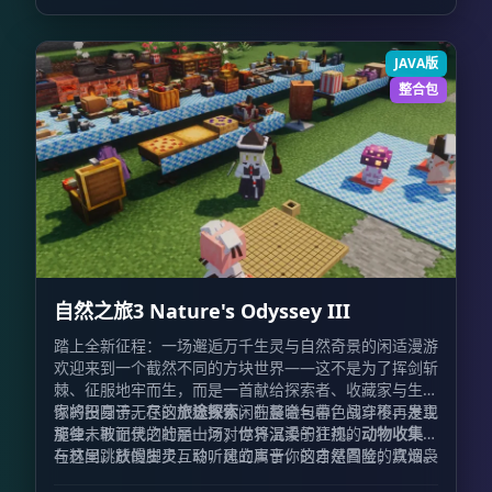
疫、远程免疫以及群体控制等不合理抗性。这些改动彻底
杜绝了“一人输出，全军OB”的窘境，确保每一位参与者
都能在战斗中获得切实的回馈与乐趣。
JAVA版
整合包
自然之旅3 Nature's Odyssey III
踏上全新征程：一场邂逅万千生灵与自然奇景的闲适漫游
欢迎来到一个截然不同的方块世界——这不是为了挥剑斩
棘、征服地牢而生，而是一首献给探索者、收藏家与生活
家的田园诗。在这个极致休闲的整合包中，战斗不再是主
你将投身于无尽的
旅途探索
，在晨曦与暮色间穿梭，发现
旋律，取而代之的是一场对世界温柔的注视。
那些未被记录的壮丽山河；你将沉浸于狂热的
动物收集
，
与林间跳跃的生灵互动，建立属于你的自然图鉴；炊烟袅
在这里，放慢脚步，聆听风的声音，这才是冒险的真谛。
袅，那是
美食烹饪
的香气，丰富的食材等你烹调出慰藉心