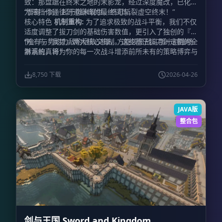
致：那盘踞在终末之地的末影龙，经过深度魔改，已化身
为阻挡你通往剑道巅峰的最终试炼。
“吾有一剑，起于微末现世，终可斩裂虚空终末！”
核心特色
机制重构:
为了追求极致的战斗平衡，我们不仅
适度调整了拔刀剑的基础伤害数值，更引入了独创的『怒
伤』与『我势』两大核心机制。这些基于拔刀剑定制的全
“唯有与势均力敌的宿敌交锋，方能领悟战斗那一刻酣畅
新系统，将为你的每一次战斗增添前所未有的策略博弈与
淋漓的真谛！”
趣味体验。
阶梯试炼:
强者之路并非一蹴而就。本作引入
了独特的锻造（强化）阶段系统。玩家需要紧随主线剧情
8,750 下载
2026-04-26
的指引，一步一个脚印，逐渐解锁更高阶层的锻造技艺，
体验从凡铁到神兵的成长快感。
体系融合:
我们拒绝生硬
的堆砌，而是追求有机的融合。所有移植回归的经典名刀
JAVA版
与新增的冒险模组紧密交织，共同编织出一条全新的、充
满探索乐趣的锻刀晋升路线。
生态进化:
这里的生物不再
整合包
是任人宰割的靶子。我们全面重写了怪物的AI逻辑与防御
机制，它们将告别昔日的笨拙，并被赋予了对非拔刀剑伤
害高达60%的强力减免。此外，随机生成的词条系统将让
你的敌人更加棘手（或许你曾听闻过传说中“五星僵尸上
校”的威名？）。而那些经过全方位魔改升级的Boss，将
成为你剑道之路上真正的磨刀石。
生活美学:
战斗并非生
活的全部。除了热血沸腾的厮杀，本作还精心挑选了丰富
的建筑材料、精致家具以及琳琅满目的美食模组。当你因
连番激战而感到疲惫时，不妨卸下盔甲，在亲手搭建的惬
剑与王国 Sword and Kingdom
意小屋中烹茶煮酒，享受片刻的宁静与闲适。
指引契约: