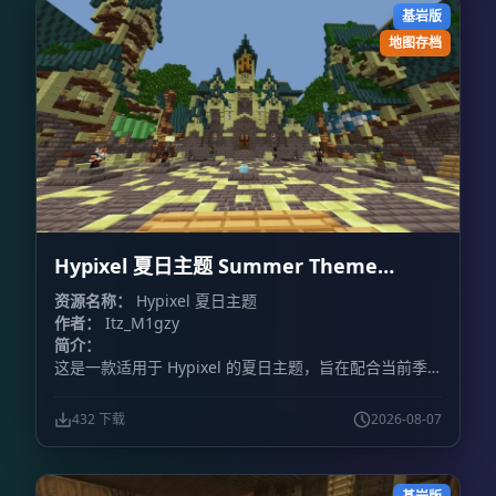
基岩版
地图存档
Hypixel 夏日主题 Summer Theme
Hypixel
资源名称：
Hypixel 夏日主题
作者：
Itz_M1gzy
简介：
这是一款适用于 Hypixel 的夏日主题，旨在配合当前季
节，为游戏增添夏日氛围。
432 下载
2026-08-07