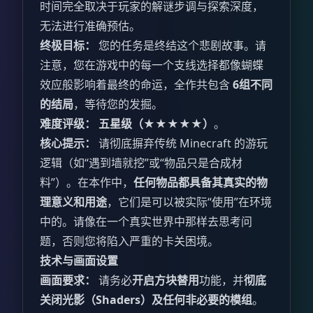
时间完全取决于玩家的解谜步调与探索深度，
无法进行准确预估。
终极目标：
您的任务是终结这个悲剧故事。请
注意，您在游戏中的每一个支线选择都像蝴蝶
效应般影响着最终的命运，全作共包含
6组不同
的结局
，等待您的发掘。
难度评级：
五星级（★★★★★）
。
核心提示：
请彻底摒弃传统 Minecraft 的游玩
逻辑（如“遇到墙就挖”或“物品只是合成材
料”）。在本作中，
任何物品都具备其真实的物
理意义和用途
，它们是可以被实际“使用”在环境
中的。请像在一个真实世界中那样去思考问
题，否则您将陷入严重的卡关困境。
技术与画面设置
画面要求：
请务必
开启方块替用
功能，并
彻底
关闭光影（Shaders）及任何非必要的模组
。