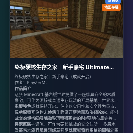
基岩版
地图存档
终极硬核生存之家｜新手豪宅 Ultimate
Hardcore Survival House | Starter
终极硬核生存之家｜新手豪宅（成就开启）
作者：PlayZerMc
Mansion
作品简介
这张 Minecraft 基岩版世界提供了一座家具齐全的木质
豪宅，可作为硬核或普通生存玩法的开局基地。世界未使
用作弊，成就保持开启。住宅以实用性和安全性为重点，
主要特色
集中配置了储物、熔炼、附魔、酿造以及生活设施，能够
成就保持开启：未使用作弊，可正常获取 Bedrock
减少前期搭建基地和整理资源所需的时间。
Edition / MCPE 成就。 适合硬核生存：基地布局完善，
并配有防护设施，可作为硬核挑战的安全住所。 多层木
建筑区域
质豪宅：设有阳台、灯笼、庭院区域和外围防护栅栏。
外部：木质建筑外观经过照明处理，设有阳台花园和外围