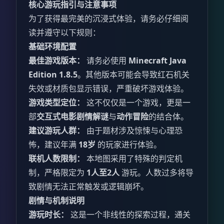
核心游玩指引与注意事项
为了获得最完美的沉浸式体验，请务必仔细阅
读并遵守以下规则：
基础环境配置
最佳游戏版本：
请务必使用
Minecraft Java
Edition 1.8.5
。其他版本可能会导致红石机关
失效或材质包显示错误，严重破坏游戏体验。
游戏类型定位：
这不仅仅是一个游戏，更是一
部
交互式电影剧情解谜
与
动作冒险
的结合体。
建议游玩人群：
由于题材涉及惊悚与心理恐
怖，建议年满
18岁
的玩家进行体验。
联机人数限制：
本地图采用了特殊的判定机
制，严格限定为
1人至2人
游玩。人数过多将导
致剧情无法正常触发或逻辑崩坏。
剧情与机制说明
游玩时长：
这是一个非线性的探索过程，通关