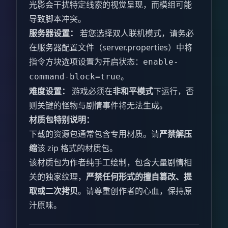
光影会干扰特定线索的视觉呈现，而模组可能
导致脚本冲突。
服务器设置：
若您选择双人联机模式，请务必
在服务器配置文件（server.properties）中将
指令方块选项设置为开启状态：
enable-
。
command-block=true
难度设置：
游戏必须在
非和平模式
下运行，否
则关键的怪物与剧情事件将无法生成。
材质包特别说明：
下载的资源包通常包含专用材质。请
严禁解压
缩
该 zip 格式的材质包。
该材质包为作者纯手工绘制，包含大量剧情相
关的独家纹理，
严禁任何形式的擅自篡改、提
取或二次拷贝
。请尊重创作者的心血，保持原
汁原味。