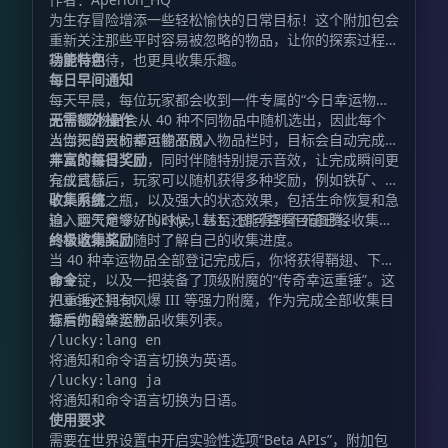
为生存冒险增添一些轻松愉快的日常目标！这个附加包会
重新关注那些平时容易被忽略的物品，让你的探索过程变
得更有期待，也更具收集乐趣。
功能特色
每日早间通知
每天早晨，每位玩家都会收到一件专属的“今日幸运物
品”。该物品会从 40 种不同物品中随机选出，因此每个
无需额外操作
人当天的目标都可能不同。
当你把当天的幸运物品放入物品栏时，目标会自动完成，
并立即获得奖励，同时伴随特别提示音效，让完成瞬间更
丰富的每日奖励
有仪式感。
完成目标后，玩家可以随机获得多种奖励，例如铁矿、金
矿、附魔之瓶，以及强大的状态效果，包括生命恢复和急
收集系统
迫。运气足够好的时候，甚至还能得到不死图腾。
输入聊天命令
，即可查看目前已经收集过
/lucky:list
的幸运物品，随时了解自己的收集进度。
终极收集奖励
当 40 种幸运物品全部登记完成后，你将获得鞘翅、下界
合金锭，以及一把装备了顶级附魔的“传奇幸运重锤”。这
命令
把重锤还拥有风爆 III 等强力附魔，作为完成全部收集目
/lucky:list
标后的最终奖励。
查看你的幸运物品收集列表。
/lucky:lang en
将通知和命令语言切换为英语。
/lucky:lang ja
将通知和命令语言切换为日语。
使用要求
需要在世界设置中开启实验性选项“Beta APIs”，附加包