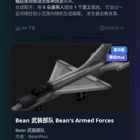
的玩家持续施加
在原版物品展示框中。
地。
生命恢复
效果。
合成配方：用
8 朵虞美人
围绕
1 个泥土
摆放。 它会以一
定间隔在较小范围内随机生成蝴蝶。 发生器会散发柔和
的
6 级光照
，非常适合用于花园、温室等装饰区域。 六
种蝴蝶变种都会生成，但各自拥有不同的随机权重。
144 下载
2026-07-31
基岩版
模组Mod
Bean 武装部队 Bean's Armed Forces
Bean 武装部队
作者：BeanPlus