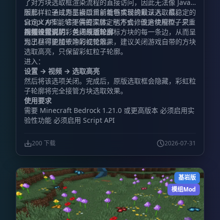
了对方块选取框渲染流程的直接访问，因此无法像 Java
版那样，通过原生接口重新着色或替换默认选取框。
因此，粒子成为基岩版目前能够实现的最深入、最稳定的
Script API 能够提供的深层定制方式，便是使用粒子来重
自定义方案。它不需要实体，也不会修改方块模型，只会
新描绘轮廓。
用整齐排列的彩色点线追踪目标方块的每一条边，从而呈
视频设置说明：关闭原版轮廓
现出尽可能精致的彩虹轮廓。
为了获得更加干净的视觉效果，建议关闭游戏自带的方块
选取高亮，只保留彩虹粒子轮廓。
进入：
设置 → 视频 → 选取高亮
然后将该选项关闭。完成后，原版选取框会隐藏，彩虹粒
子轮廓将完全接管方块选取效果。
使用要求
需要 Minecraft Bedrock 1.21.0 或更高版本 必须启用实
验性功能 必须启用 Script API
200 下载
2026-07-31
基岩版
模组Mod