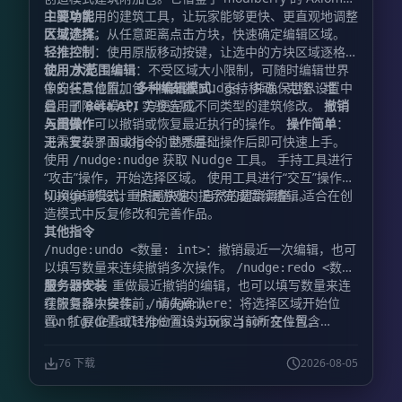
中简单实用的建筑工具，让玩家能够更快、更直观地调整
主要功能
大型建筑。
区域选择
：从任意距离点击方块，快速确定编辑区域。
轻推控制
：使用原版移动按键，让选中的方块区域逐格移
动。
使用方法
大范围编辑
：不受区域大小限制，可随时编辑世界
中的任意位置。
像安装其他附加包一样安装 Nudge，并确保世界设置中
多种编辑模式
：支持移动、克隆、堆
叠、删除等模式，方便完成不同类型的建筑修改。
启用了
Beta API
实验选项。
撤销
与重做
入门操作
：可以撤销或恢复最近执行的操作。
操作简单
：
无需复杂界面或指令，熟悉基础操作后即可快速上手。
进入安装了 Nudge 的世界后：
使用
获取 Nudge 工具。 手持工具进行
/nudge:nudge
“攻击”操作，开始选择区域。 使用工具进行“交互”操作，
切换编辑模式。 根据游戏内提示完成后续编辑。
Nudge 的设计重点是快速、自然的建筑调整，适合在创
造模式中反复修改和完善作品。
其他指令
：撤销最近一次编辑，也可
/nudge:undo <数量: int>
以填写数量来连续撤销多次操作。
/nudge:redo <数
服务器安装
：重做最近撤销的编辑，也可以填写数量来连
量: int>
续恢复多次操作。
在服务器中安装前，请先确认
：将选择区域开始位
/nudge:here
置、扩展位置或轻推位置设为玩家当前所在位置。
文件包含
config/default/permissions.json
。如果没有，请手动添
@minecraft/debug-utilities
加。完成后，Nudge 的服务器安装方式与其他附加包相
76 下载
2026-08-05
同。