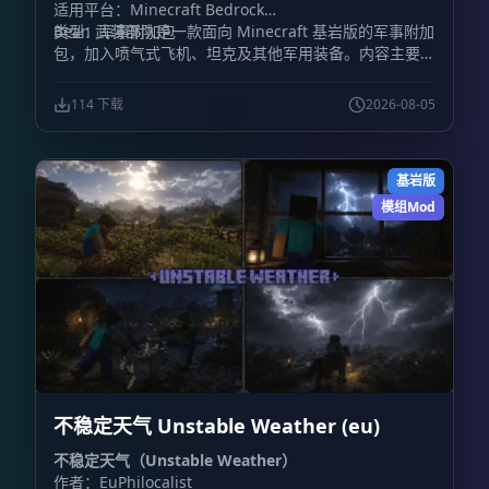
适用平台：Minecraft Bedrock
类型：军事附加包
Bean 武装部队是一款面向 Minecraft 基岩版的军事附加
包，加入喷气式飞机、坦克及其他军用装备。内容主要围
绕载具战斗展开，包含装甲车辆和战斗机，同时加入火
炮、防毒面具、枪械等地面装备。
114 下载
2026-08-05
基岩版
模组Mod
不稳定天气 Unstable Weather (eu)
不稳定天气（Unstable Weather）
作者：EuPhilocalist