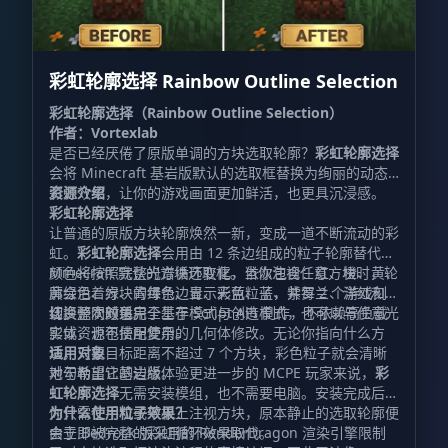
彩虹轮廓选择 Rainbow Outline Selection
彩虹轮廓选择（Rainbow Outline Selection）
作者：Vortexlab
是否已经厌倦了原版单调的方块选取轮廓？
彩虹轮廓选择
会将 Minecraft 基岩版默认的选取框替换为绚丽的动态
彩虹效果，让你的游戏画面更加鲜活，也更具沉浸感。
资源介绍
彩虹轮廓选择
让普通的原版方块轮廓焕然一新，变成一道不断流动的彩
虹。
彩虹轮廓选择
会用由 12 条边组成的粒子轮廓替代
Minecraft 默认的方块选取框。当你注视任意方块时，轮
颜色将按照完整光谱循环变化，依次包含：红、橙、黄、
廓会沿着方块的每条边显示彩色粒子，并每 2 个游戏刻
黄绿色、绿、青绿色、青、天蓝、蓝、紫罗兰、洋红和粉
切换一次颜色。
红。整个效果完全基于 Script API 制作，不依赖高负载
该资源同时适用于生存模式与创造模式，也可以与任意光
实体，也不使用复杂的几何体修改。无论你指向什么方
影或资源包搭配使用。
块，只要目标距离不超过 7 个方块，彩色粒子就会清晰
适用对象
地勾勒出它的边缘。
对于希望让基岩版体验更进一步的 MCPE 玩家来说，
彩
虹轮廓选择
无需安装模组，也不需要电脑。安装完成后，
你只需在手机或平板上注视方块，原本静止的选取轮廓便
为什么使用粒子效果？
会立即被完整的彩虹循环效果取代。
由于 Bedrock 版采用的 RenderDragon 渲染引擎限制