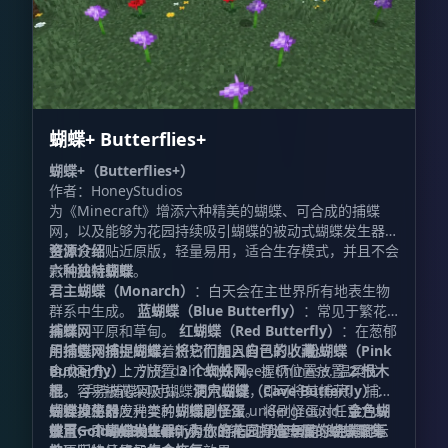
蝴蝶+ Butterflies+
蝴蝶+（Butterflies+）
作者：HoneyStudios
为《Minecraft》增添六种精美的蝴蝶、可合成的捕蝶
网，以及能够为花园持续吸引蝴蝶的被动式蝴蝶发生器。
整体设计贴近原版，轻量易用，适合生存模式，并且不会
资源介绍
影响成就获取。
六种独特蝴蝶
君主蝴蝶（Monarch）
：白天会在主世界所有地表生物
群系中生成。
蓝蝴蝶（Blue Butterfly）
：常见于繁花
森林、平原和草甸。
捕蝶网
红蝴蝶（Red Butterfly）
：在葱郁
的绿色环境中闪耀着炽热而醒目的色彩。
用捕蝶网捕捉蝴蝶，将它们加入自己的收藏。
粉蝴蝶（Pink
Butterfly）
合成配方：上方放置
：外形 delicacy? Need Chinese. 温柔优
3 个蜘蛛网
，握柄位置放置
2 根木
雅，容易被花朵吸引。
棍
。 手持捕蝶网对蝴蝶使用右键，即可将其捕获。 捕获
洞穴蝴蝶（Cave Butterfly）
：
一种神秘的发光变种，栖息于深 underground.
后会掉落对应种类的
蝴蝶发生器
蝴蝶刷怪蛋
。 将刷怪蛋对任意方块
金色蝴
蝶（Golden Butterfly）
使用，即可把蝴蝶重新释放出来。 刷怪蛋能够完美显示
放置一个蝴蝶发生器，为你的花园打造专属的蝴蝶聚集
：稀有的草甸居民，会对附近