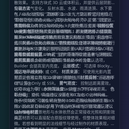
散效果。 支持方块式 3D 云或体积云，并提供云层阴影
与动态天气变化。 反射水面、水波、雨滴涟漪、水下雾
安装方法
气，以及体积光。 雨水积洼、发光方块、传送门光照、
在 Fabric 上安装“艾瑞斯（Iris）”。“艾瑞斯”已经包含在
雪地闪光和动态火焰。 圆形太阳与月亮、星空、流星、
“极致优化（Fabulously Optimized）”中。 将“至日”放
银河，以及偶尔出现的极光。 为部分原版金属与抛光方
入 Minecraft 的
性能档位
文件夹。 打开
视频设置
shaderpacks
块提供内置材质。 支持 LabPBR 1.3 法线贴图、材质贴
→ 光影包
Low：
使用方块式云、基础阴影，并关闭大多数高消耗
，在列表中选择“至日”。 初次使用时，建议先
图、AO 环境光遮蔽贴图和自发光贴图。 支持“遥远地平
从 Medium 档位开始。
效果。
Medium：
适合日常游玩的标准预设，包含体积
线（Distant Horizons）”在主世界、下界和末地中的远
云、材质、泛光、积水、体积光以及经过平衡的阴影效
光照风格与色彩选项独立于性能档位之外，可以分别进行
景地形与水体渲染。 提供泛光、FXAA、色彩分级、可选
果。
调整。
High：
提升阴影与云层质量，同时启用 SSAO 和
锐化和接触阴影。 内置“生存”“平衡”和“建造者”三种独立
屏幕空间反射。
推荐尝试的设置
Ultra：
提供最高等级的云层与阴影质
的光照风格。
量，主要适合截图或配备高性能显卡的设备。
光照风格：
Survival 最暗，Balanced 为默认选项，
Builder 会提高室内亮度。
云层模式：
可选择 Blocky
3D、Volumetric 或 Off。
遥远地平线支持
材质来源：
可使用光影内置
材质，也可以改用 LabPBR 资源包。
至日提供独立的 LOD 雾效与侧向光照。推荐将“遥远地平
材质反射：
可选择
Off、Sky Only 或 SSR。
线”设置为：
雾气密度：
控制远距离雾效，
也可以设为零。
LOD Fog：Off LOD Side Shading：Off Cave
水体浑浊度：
调整水下的可视距离。
色
彩分级：
Culling：On，高度建议设置在
提供 Natural、Vivid 和 Classic 三种风格。
左右 Overdraw
60
Prevention：
由于“艾瑞斯”可能会将完整的 LOD 范围绘制进阴影贴
Max Horizontal Resolution：Block
100%
Horizontal Quality 与 Vertical Quality：日常游玩建议
图，因此至日默认禁用了“遥远地平线”的阴影功能。不
设为 High
过，普通的远景地形与水体依然会正常接收光照和阴影效
LabPBR 材质
果。
内置材质可以直接配合原版纹理使用，但整体效果相对细
微。若想看到明显的法线细节与经过制作的材质表现，请