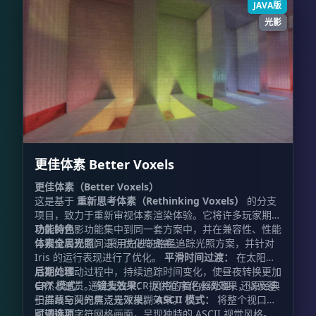
JAVA版
光影
更佳体素 Better Voxels
更佳体素（Better Voxels）
这是基于
重新思考体素（Rethinking Voxels）
的分支
项目，致力于重新审视体素渲染体验。它将许多玩家期待
已久的光影功能集中到同一套方案中，并在兼容性、性能
功能特色
与视觉表现之间进行优化与完善。
体素全局光照：
采用先进的路径追踪光照方案，并针对
Iris 的运行表现进行了优化。
平滑时间过渡：
在太阳与
月亮的移动过程中，持续追踪时间变化，使昼夜转换更加
后期处理
自然、连贯。
CRT 模式：
通过复古 VCR 风格的着色器处理，还原经典
镜头效果：
提供程序化水滴效果，以及基
于屏幕空间的焦点景深模糊效果。
扫描线与荧光屏泛光效果。
ASCII 模式：
将整个视口实
时转换为字符网格画面，呈现独特的 ASCII 视觉风格。
可调选项