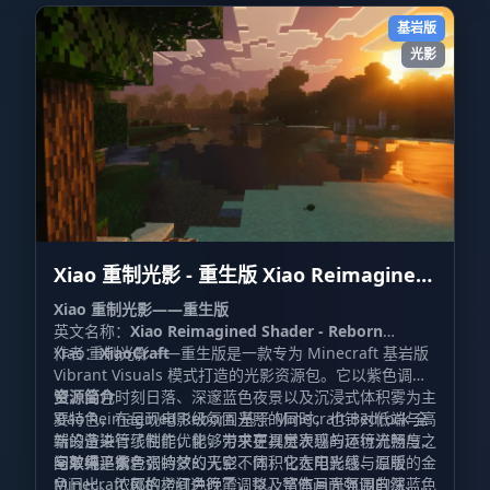
基岩版
光影
Xiao 重制光影 - 重生版 Xiao Reimagined
Shader - Reborn
Xiao 重制光影——重生版
英文名称：
Xiao Reimagined Shader - Reborn
作者：
Xiao 重制光影——重生版是一款专为 Minecraft 基岩版
XiaoCraft
Vibrant Visuals 模式打造的光影资源包。它以紫色调天
空、金色时刻日落、深邃蓝色夜景以及沉浸式体积雾为主
资源简介
要特色，在呈现电影级氛围光照的同时，也针对低端与高
Xiao Reimagined Reborn 基于 Minecraft Bedrock 全
端设备进行了性能优化，力求在视觉表现与运行流畅度之
新的渲染管线制作，能够带来更具层次感的环境光照与天
间取得平衡。
空效果。紫色调的梦幻天空、体积化太阳光线、温暖的金
与单纯追求夸张特效的光影不同，它在电影感与原版
色日出、浓郁的橙红色晚霞，以及富有月光氛围的深蓝色
Minecraft 风格之间进行了调整。整体画面强调自然、沉