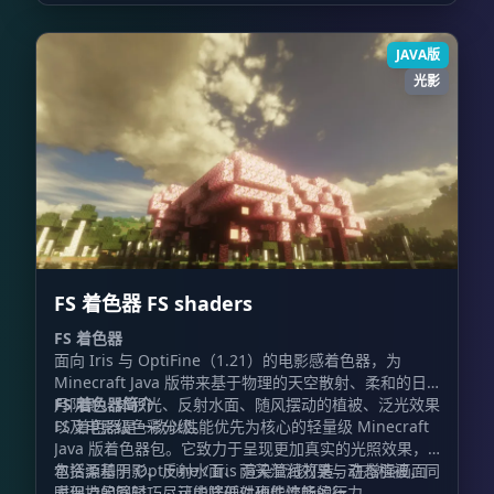
JAVA版
光影
FS 着色器 FS shaders
FS 着色器
面向 Iris 与 OptiFine（1.21）的电影感着色器，为
Minecraft Java 版带来基于物理的天空散射、柔和的日
月阴影、体积光、反射水面、随风摆动的植被、泛光效果
FS 着色器简介
以及电影级色彩分级。
FS 着色器是一款以性能优先为核心的轻量级 Minecraft
Java 版着色器包。它致力于呈现更加真实的光照效果，
包括柔和阴影、反射水面、雨天湿润效果与动态植被，同
本资源基于 OptiFine / Iris 渲染管线打造，在增强画面
时保持足够轻巧，让中端硬件也能流畅运行。
表现力的同时，尽可能降低对硬件性能的压力。