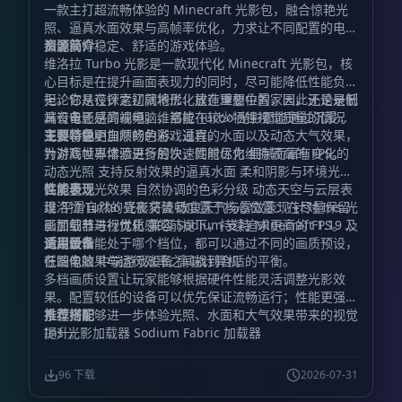
一款主打超流畅体验的 Minecraft 光影包，融合惊艳光
照、逼真水面效果与高帧率优化，力求让不同配置的电脑
都能获得稳定、舒适的游戏体验。
资源简介
维洛拉 Turbo 光影是一款现代化 Minecraft 光影包，核
心目标是在提升画面表现力的同时，尽可能降低性能负
担。它从设计之初就将优化放在重要位置，因此无论是低
无论你是在探索辽阔地形、建造理想中的家园，还是录制
端设备还是高端电脑，都能在较少牺牲视觉质量的情况
具有电影感的视频，维洛拉 Turbo 光影都能通过沉浸式
下，享受更加顺畅的游戏过程。
光照、鲜明自然的色彩、逼真的水面以及动态大气效果，
主要特色
为游戏世界增添更多层次，同时尽力维持较高的 FPS。
针对高帧率体验进行的快速性能优化 细腻而富有变化的
动态光照 支持反射效果的逼真水面 柔和阴影与环境光照
高质量泛光效果 自然协调的色彩分级 动态天空与云层表
性能表现
现 平滑自然的昼夜交替 改良天气与雾效表现 针对 Iris 光
维洛拉 Turbo 光影将流畅度置于核心位置：在尽量保留
影加载器进行优化 兼容 Sodium 支持 Minecraft 1.19 及
画面细节与视觉质感的前提下，持续追求更高的 FPS。无
更高版本
论设备性能处于哪个档位，都可以通过不同的画质预设，
适用设备
在图像效果与运行效率之间找到合适的平衡。
低端电脑 中端游戏设备 高端计算机
多档画质设置让玩家能够根据硬件性能灵活调整光影效
果。配置较低的设备可以优先保证流畅运行；性能更强的
系统则能够进一步体验光照、水面和大气效果带来的视觉
推荐搭配
提升。
Iris 光影加载器 Sodium Fabric 加载器
96 下载
2026-07-31