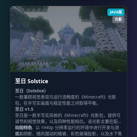
JAVA版
光影
至日 Solstice
至日（Solstice）
一款兼顾视觉表现与运行流畅度的《Minecraft》光影
包，在半写实画面与稳定性能之间取得平衡。
至日 v1.5
至日是一款半写实风格的《Minecraft》光影包，提供可
调节的视觉效果，以及四种性能档位。该光影主要在配备
RX 6600、以 1440p 分辨率运行的环境中进行开发与测
功能特色
试。
柔和阴影、随风摆动的植被、彩色玻璃投影，以及水下焦