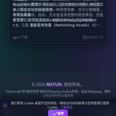
BodyCam 模式：
以上功能均采用模块化设计。通过游戏内的着色器配置菜
模拟超沉浸式鱼眼镜头视角，并结合
自动曝光逻辑增强临场感。
单，玩家可以分别调整每一种视觉效果，也可以根据需要
将其完全关闭。因此，无论是追求完整的视觉表现，还是
许可与鸣谢
更注重性能与简洁画面，都能找到适合自己的配置。
许可证：
本项目采用
Complimentary Agreement
1.3
。它是
重新思考体素（Rethinking Voxels）
的一个
分支，而
重新思考体素
又建立在
互补光影
（Complementary Shaders）
的基础之上。原项目的
24 下载
2026-07-31
版权声明与许可证条款均被严格保留。
主要开发者：
FastdropX
模组修改政策：
出于对项目维护工作的尊
重，如果计划发布较大规模的修改版本，请在发布前通知
开发者，或提交一个拉取请求。
特别鸣谢：
gri573：
感
谢其在
重新思考体素
中实现了出色的体素路径追踪系
统。
EminGT：
感谢其创建了
互补光影
这一基础着色器
框架。
LoLip_p：
感谢其为 BodyCamera 模式提供支
持。
原始社区贡献者：
感谢所有参与基础 CRT 效果与
ASCII 屏幕矩阵制作的社区成员。
© 2026
MCFUN
. 版权所有。
"Minecraft"和"我的世界"版权归Mojang Studios所有，本站与Mojang，微软
公司没有任何从属关系
我们使用 Cookie 来提升您的体验。继续访问本站即表示您同意我们使用
隐私
服务
Cookie
站点
鄂ICP备
鄂公网安备
Cookie。
了解更多
政策
条款
政策
地图
19018284号-6
42018502009170号
麦块迷APP - 在这里总会找到你喜欢的MC基
下载
接受
岩版资源！