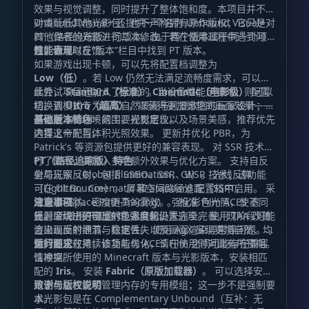
效果与视觉调整，同时提升了整体饱和度。本项目并不针
对或贬低其他光影包，也不声称拥有原作版权；它只是对
Unbound Visual+ 还提供一个名为 Unbound Visual+
其他作者的光影进行二次修改。若在使用过程中遇到问
PT（路径追踪版）的版本。由于两个版本属于同一个项
题，请及时反馈。
目，你可以在“版本”栏目中找到 PT 版本。
性能表现
如果游戏出现卡顿，可以先将配置档调整为
Low（低）
。若 Low 仍然无法满足流畅度需求，可以继
续尝试
此外，项目还加入了全新的
Standard（标准）
。当设备性能足够时，则可以
Cinematic（电影级）
配置
切换到
档。该模式专为喜欢自然景观与风景欣赏的玩家设计；如
Ultra（超高）
，以获得更加惊艳的画面效果——
这也是 Visual+ 的主要视觉定位。
果你更注重环境氛围、光影层次以及场景美感，推荐优先
基础版本特色
选择这一配置。
内置上帝光与体积光照效果。 更新并优化 PBR，为
Patrick's 等资源包提供更好的兼容表现。 对 SSR 技术进
行了修改，并加入多项额外效果与优化方案。 支持自反
PT（路径追踪版）特色
射与玩家反射，包括 SSBO、SSR、WSR 技术；该功能
全局光照（Global Illumination，GI）。 光线反弹
可在 Ultra、Cinematic 和 Standard 配置档中启用。 采
（Light Bounce）。 屏幕空间路径追踪（SSPT，
用更加自然、密度更高的雾效。 强化彩色光照，使不同
Screen-Space Path-Tracing）。 标准 Film ACES 滤
注意事项
光源呈现出更明显的色彩变化。
镜。 新增用于调整 GI 强度的设置选项。 使用 TAA 改善
反射区块中的自反射技术目前仍未完全完善。现阶段可能
渲染画面的细节与稳定性。 使用 AgX 呈现更加自然、均
会出现反射泄漏、数据丢失以及画面渲染异常等问题。相
衡的阳光效果；该功能与 ACES Film 之间可能存在兼容
关问题正在持续修复与优化，请在使用时对此有所预期。
运行要求
性冲突。
请根据所使用的 Minecraft 版本与光影版本，安装相匹
配的
Iris
。 安装
Fabric（原版加载器）
。 可以选择安装
用于优化性能和管理内存的专用模组；这一步不是强制要
致谢与版权说明
求。
本光影包是在 Complementary Unbound（互补：无