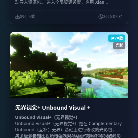
动导入资源包。 进入全局资源设置，启用
Xiao
Reimagined Shader
。 打开视频设置，并启用
Vibrant
Visuals
。 重新进入世界，确认新的天空、光照与雾效已
896 下载
2026-07-31
经生效。
JAVA版
光影
无界视觉+ Unbound Visual +
Unbound Visual+（无界视觉+）
Unbound Visual+（无界视觉+）是在 Complementary
Unbound（互补：无界）基础上进行修改的光影包，加
入了更多特效、视觉增强效果以及更饱满的色彩表现。
与原版光影相比，Unbound Visual+ 增添了不同的光影