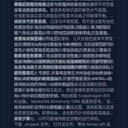
夜晚，共同构成了这款光影独特的视觉风格。
浸与氛围感，并通过较为轻量的渲染方案，兼顾不同性能
重制后的视觉风格
设备上的游戏体验。
全面调整视觉表现，塑造具有辨识度的紫色大气氛围。
在电影级真实感与原版友好型美术风格之间取得平衡。
画面重点放在自然、沉浸与环境氛围，而不是过度夸张的
进阶大气效果系统
视觉加工。 加入光线追踪风格的水面反射，并重新设计
根据生物群系提供专属的大气设置，覆盖沙漠、积雪区
雾气的过渡效果。 不同环境之间的色彩变化更加柔和，
域、海洋、樱花树林、苍白花园等多种环境。 在完整昼
使场景切换显得自然连贯。
夜循环中设置 15 个以上关键帧，让天空颜色能够平滑变
光照与太阳光线
化。 改进 Rayleigh 散射与 Mie 散射，使天空更具空间
加强体积化太阳光线的强度与散射效果，让光柱在雾气和
深度，同时增强太阳周围的辉光表现。 日出与日落采用
空气中呈现更明显的层次。 优化太阳照度变化，使光线
电影化色彩过渡，从温暖的琥珀色逐渐变化至浓郁的红
能够从金色白昼平滑过渡到深沉夜晚。 夜间加入带有蓝
色彩校正与雾效
色。 夜晚以深蓝色月光为主，配合鲜明天空色彩与体积
色调的月光，为环境提供柔和的基础照明。 针对下界、
使用 ACES 色调映射，让高光呈现温暖色彩，同时为阴影
化蓝色月光，营造出更加丰富的夜间氛围。
末地与深暗之域分别设置光照配置，使不同维度拥有独立
加入冷调蓝色。 根据生物群系调整体积雾，并加入带有
的视觉氛围。 白天、黄昏与夜晚之间的亮度变化更加自
蓝色倾向的大气薄雾。 采用定制化 Henyey-Greenstein
运行要求
然，减少突兀的画面跳变。
散射，使光线扩散更加自然。 白平衡设置为 6400K，在
Xiao Reimagined Reborn 需要在启用 Vibrant Visuals
保持真实感的同时，为整体画面带来适度温暖的观感。
的 Minecraft Bedrock/PE 中运行。
雾效、天空与光照相互配合，使远景拥有更明显的空间层
支持的设备包括：
次，而不会显得过于生硬。
Adreno 640 或更高型号，例如搭载 Snapdragon 855
的设备。 MediaTek Dimensity 1000 或更高型号。 支
持 DirectX 12 FL11 的电脑设备。
实际表现仍会受到设备性能、游戏设置、渲染距离以及其
他资源包影响。即使如此，该光影仍针对低端和高端设备
进行了优化，以尽可能维持稳定流畅的运行体验。
安装步骤
下载
文件。 打开该文件，等待 Minecraft 自
.mcpack