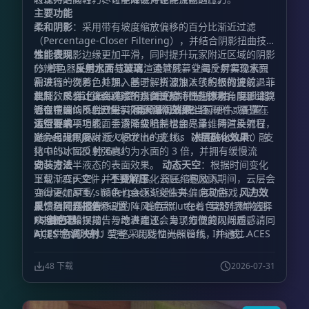
主要功能
柔和阴影
：采用带有坡度缩放偏移的百分比渐近过滤
（Percentage-Closer Filtering），并结合阴影扭曲技
术，使阴影边缘更加平滑，同时提升玩家附近区域的阴影
性能表现
分辨率。
FS 着色器采用混合式延迟渲染管线，让每个屏幕像素只
反射水面与玻璃
：通过屏幕空间反射实现水面
和玻璃的倒影，并加入基于解析波浪法线的细微波纹。菲
需进行一次着色处理。同时，资源加入了积极的提前退出
涅耳效果会让正面观察的水面更暗，而在掠射角度下呈现
机制：反射计算会跳过不具备反射特性的像素，阴影计算
此外，FS 着色器没有使用沉重的体积光线步进，因此能
近似镜面的反射效果。
也会在确认不会产生实际影响时直接省略。
够在中端 GPU 上维持较高帧率。即使当前硬件或配置无
雨天湿润效果
：下雨时，暴露在
天空下的平坦表面会逐渐变暗并增加光泽，同时反射日
法运行某项功能，平滑降级机制也会尽量维持渲染流程，
运行要求
光、月光以及附近火把发出的光线。
避免出现黑屏。
Minecraft Java 版 OptiFine 或 Iris（搭配 Sodium） 支
冰层融化效果
：融
化中的冰面反射强度约为水面的 3 倍，并拥有缓慢流
持 GLSL 1.20 的 GPU
动、接近半液态的表面效果。
安装方法
动态天空
：根据时间变化
呈现渐变天空，并生成程序化云层。暴风雨期间，云层会
下载
文件，
不要解压
。 将压缩包放入
.zip
变得更加厚重，颜色也会逐渐褪去并偏向灰色。
文件夹。 启动游戏，进
风力效
.minecraft/shaderpacks
果
入：
反馈与问题报告
：树叶会随着移动的阵风前后 flutter，草地与植物则
。 在着色器列表中选择
选项 → 视频设置 → 着色器
从根部开始摆动；沙地表面还会呈现细微的闪烁质感。
FS 着色器
欢迎提交错误报告与改进建议。为了方便复现问题，请同
。
ACES 色调映射
时提供你的 GPU 型号，以及 Minecraft、Iris 或
：完整采用线性光照管线，并通过 ACES
色调映射提升画面的电影感与色彩层次。
OptiFine 的具体版本。
48 下载
2026-07-31