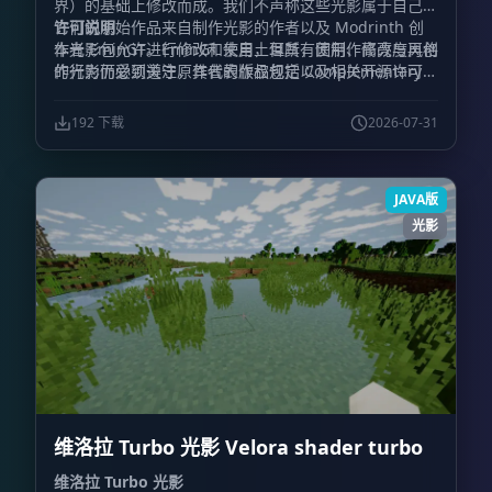
界）的基础上修改而成。我们不声称这些光影属于自己，
它们的原始作品来自制作光影的作者以及 Modrinth 创
许可说明
作者 EminGT。EminGT 来自土耳其，因制作高亮度风格
本光影包允许进行修改和使用，但所有使用、修改与再创
的光影而受到关注，其代表作品包括 Complementary
作行为仍必须遵守原作者的版权规定以及相关开源许可要
Unbound（互补：无界）、Complementary
求。
Shaders（互补光影）以及 Complementary
192 下载
2026-07-31
Reimagined（互补：重构版）。
JAVA版
光影
维洛拉 Turbo 光影 Velora shader turbo
维洛拉 Turbo 光影