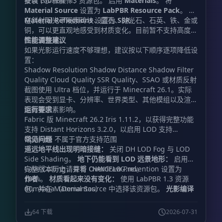
按以下步骤操作：
安装 LabPBR 1.3 资源包。 启用
Materials
。 将
Material Source
设置为
LabPBR Resource Pack
。 将
Material Reflections
在斜射阳光下观察砖块、圆石、抛光石、石英、铁、金或
设置为
SSR
。
铜，可以更直观地感受到材质变化。目前暂不支持高度贴
图视差效果。
性能调整建议
如果光影运行速度不够理想，建议按以下顺序逐项降低设
置：
Shadow Resolution Shadow Distance Shadow Filter
Quality Cloud Quality SSR Quality、SSAO 或材质反射
截图使用 Ultra 档位，并运行于 Minecraft 26.1。实际
表现会受到显卡、分辨率、世界类型、其他模组以及渲染
距离等因素影响。
运行要求
Fabric 版 Minecraft 26.2 Iris 1.11.2，以获得完整功能
支持 Distant Horizons 3.2.0，以启用 LOD 支持
OptiFine 不属于官方支持范围
常见问题
遥远地平线出现明暗接缝：
关闭 DH LOD Fog 与 LOD
Side Shading。
地下仍能看到 LOD 远景地形：
启用
Cave Culling，并将 Overdraw Prevention 设置为
完整版本历史请查看
。
CHANGELOG.md
作者
。
材质看起来没有变化：
使用 LabPBR 1.3 资源
100%
包，并在 Material Source 中选择该资源包。
d0mkaaa（Domantas）
光影编译
失败：
提交完整的 Iris 报错信息，同时附上
Minecraft、Iris、Distant Horizons、显卡和驱动程序
64 下载
2026-07-31
版本。