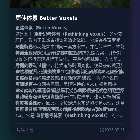
更佳体素 Better Voxels
更佳体素（Better Voxels）
这是基于
重新思考体素（Rethinking Voxels）
的分支
项目，致力于重新审视体素渲染体验。它将许多玩家期待
已久的光影功能集中到同一套方案中，并在兼容性、性能
功能特色
与视觉表现之间进行优化与完善。
体素全局光照：
采用先进的路径追踪光照方案，并针对
Iris 的运行表现进行了优化。
平滑时间过渡：
在太阳与
月亮的移动过程中，持续追踪时间变化，使昼夜转换更加
后期处理
自然、连贯。
CRT 模式：
通过复古 VCR 风格的着色器处理，还原经典
镜头效果：
提供程序化水滴效果，以及基
于屏幕空间的焦点景深模糊效果。
扫描线与荧光屏泛光效果。
ASCII 模式：
将整个视口实
时转换为字符网格画面，呈现独特的 ASCII 视觉风格。
可调选项
BodyCam 模式：
以上功能均采用模块化设计。通过游戏内的着色器配置菜
模拟超沉浸式鱼眼镜头视角，并结合
自动曝光逻辑增强临场感。
单，玩家可以分别调整每一种视觉效果，也可以根据需要
将其完全关闭。因此，无论是追求完整的视觉表现，还是
许可与鸣谢
更注重性能与简洁画面，都能找到适合自己的配置。
许可证：
本项目采用
Complimentary Agreement
1.3
。它是
重新思考体素（Rethinking Voxels）
的一个
分支，而
重新思考体素
又建立在
互补光影
（Complementary Shaders）
的基础之上。原项目的
24 下载
2026-07-31
版权声明与许可证条款均被严格保留。
主要开发者：