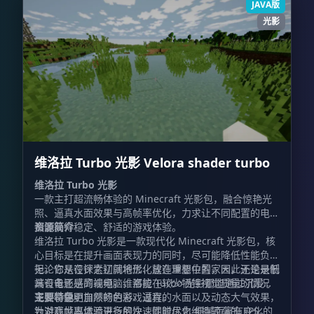
JAVA版
光影
维洛拉 Turbo 光影 Velora shader turbo
维洛拉 Turbo 光影
一款主打超流畅体验的 Minecraft 光影包，融合惊艳光
照、逼真水面效果与高帧率优化，力求让不同配置的电脑
都能获得稳定、舒适的游戏体验。
资源简介
维洛拉 Turbo 光影是一款现代化 Minecraft 光影包，核
心目标是在提升画面表现力的同时，尽可能降低性能负
担。它从设计之初就将优化放在重要位置，因此无论是低
无论你是在探索辽阔地形、建造理想中的家园，还是录制
端设备还是高端电脑，都能在较少牺牲视觉质量的情况
具有电影感的视频，维洛拉 Turbo 光影都能通过沉浸式
下，享受更加顺畅的游戏过程。
光照、鲜明自然的色彩、逼真的水面以及动态大气效果，
主要特色
为游戏世界增添更多层次，同时尽力维持较高的 FPS。
针对高帧率体验进行的快速性能优化 细腻而富有变化的