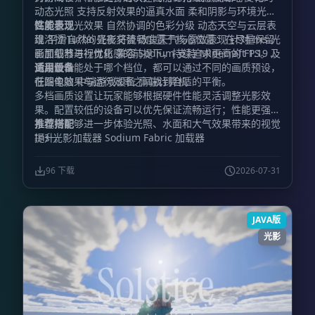
动态光照 支持反射效果的逼真水面 柔和阴影与环境光照
高质量泛光效果 自然协调的色彩分级 动态天空与云层表
性能表现
现 平滑自然的昼夜交替 改良天气与雾效表现 针对 Iris 光
维洛拉 Turbo 光影将流畅度置于核心位置：在尽量保留
影加载器进行优化 兼容 Sodium 支持 Minecraft 1.19 及
画面细节与视觉质感的前提下，持续追求更高的 FPS。无
更高版本
论设备性能处于哪个档位，都可以通过不同的画质预设，
适用设备
在图像效果与运行效率之间找到合适的平衡。
低端电脑 中端游戏设备 高端计算机
多档画质设置让玩家能够根据硬件性能灵活调整光影效
果。配置较低的设备可以优先保证流畅运行；性能更强的
系统则能够进一步体验光照、水面和大气效果带来的视觉
推荐搭配
提升。
Iris 光影加载器 Sodium Fabric 加载器
96 下载
2026-07-31
JAVA版
光影