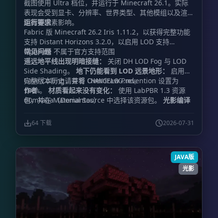
截图使用 Ultra 档位，并运行于 Minecraft 26.1。实际
表现会受到显卡、分辨率、世界类型、其他模组以及渲染
距离等因素影响。
运行要求
Fabric 版 Minecraft 26.2 Iris 1.11.2，以获得完整功能
支持 Distant Horizons 3.2.0，以启用 LOD 支持
OptiFine 不属于官方支持范围
常见问题
遥远地平线出现明暗接缝：
关闭 DH LOD Fog 与 LOD
Side Shading。
地下仍能看到 LOD 远景地形：
启用
Cave Culling，并将 Overdraw Prevention 设置为
完整版本历史请查看
。
CHANGELOG.md
作者
。
材质看起来没有变化：
使用 LabPBR 1.3 资源
100%
包，并在 Material Source 中选择该资源包。
d0mkaaa（Domantas）
光影编译
失败：
提交完整的 Iris 报错信息，同时附上
Minecraft、Iris、Distant Horizons、显卡和驱动程序
64 下载
2026-07-31
版本。
JAVA版
光影