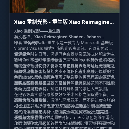
Xiao 重制光影 - 重生版 Xiao Reimagined
Shader - Reborn
Xiao 重制光影——重生版
英文名称：
Xiao Reimagined Shader - Reborn
作者：
Xiao 重制光影——重生版是一款专为 Minecraft 基岩版
XiaoCraft
Vibrant Visuals 模式打造的光影资源包。它以紫色调天
空、金色时刻日落、深邃蓝色夜景以及沉浸式体积雾为主
资源简介
要特色，在呈现电影级氛围光照的同时，也针对低端与高
Xiao Reimagined Reborn 基于 Minecraft Bedrock 全
端设备进行了性能优化，力求在视觉表现与运行流畅度之
新的渲染管线制作，能够带来更具层次感的环境光照与天
间取得平衡。
空效果。紫色调的梦幻天空、体积化太阳光线、温暖的金
与单纯追求夸张特效的光影不同，它在电影感与原版
色日出、浓郁的橙红色晚霞，以及富有月光氛围的深蓝色
Minecraft 风格之间进行了调整。整体画面强调自然、沉
夜晚，共同构成了这款光影独特的视觉风格。
浸与氛围感，并通过较为轻量的渲染方案，兼顾不同性能
重制后的视觉风格
设备上的游戏体验。
全面调整视觉表现，塑造具有辨识度的紫色大气氛围。
在电影级真实感与原版友好型美术风格之间取得平衡。
画面重点放在自然、沉浸与环境氛围，而不是过度夸张的
进阶大气效果系统
视觉加工。 加入光线追踪风格的水面反射，并重新设计
根据生物群系提供专属的大气设置，覆盖沙漠、积雪区
雾气的过渡效果。 不同环境之间的色彩变化更加柔和，
域、海洋、樱花树林、苍白花园等多种环境。 在完整昼
使场景切换显得自然连贯。
夜循环中设置 15 个以上关键帧，让天空颜色能够平滑变
光照与太阳光线
化。 改进 Rayleigh 散射与 Mie 散射，使天空更具空间
加强体积化太阳光线的强度与散射效果，让光柱在雾气和
深度，同时增强太阳周围的辉光表现。 日出与日落采用
空气中呈现更明显的层次。 优化太阳照度变化，使光线