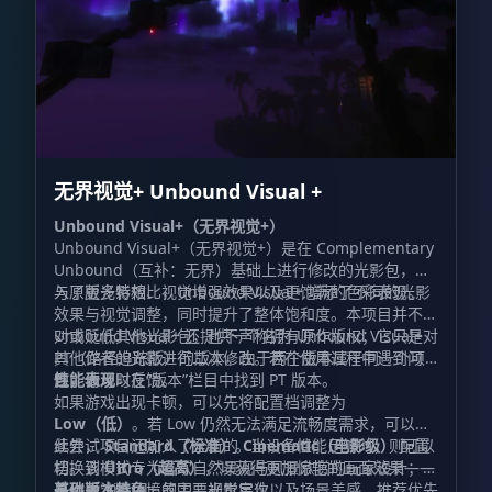
无界视觉+ Unbound Visual +
Unbound Visual+（无界视觉+）
Unbound Visual+（无界视觉+）是在 Complementary
Unbound（互补：无界）基础上进行修改的光影包，加
入了更多特效、视觉增强效果以及更饱满的色彩表现。
与原版光影相比，Unbound Visual+ 增添了不同的光影
效果与视觉调整，同时提升了整体饱和度。本项目并不针
对或贬低其他光影包，也不声称拥有原作版权；它只是对
Unbound Visual+ 还提供一个名为 Unbound Visual+
其他作者的光影进行二次修改。若在使用过程中遇到问
PT（路径追踪版）的版本。由于两个版本属于同一个项
题，请及时反馈。
目，你可以在“版本”栏目中找到 PT 版本。
性能表现
如果游戏出现卡顿，可以先将配置档调整为
Low（低）
。若 Low 仍然无法满足流畅度需求，可以继
续尝试
此外，项目还加入了全新的
Standard（标准）
。当设备性能足够时，则可以
Cinematic（电影级）
配置
切换到
档。该模式专为喜欢自然景观与风景欣赏的玩家设计；如
Ultra（超高）
，以获得更加惊艳的画面效果——
这也是 Visual+ 的主要视觉定位。
果你更注重环境氛围、光影层次以及场景美感，推荐优先
基础版本特色