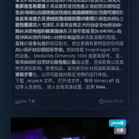
电影化色彩过渡，从温暖的琥珀色逐渐变化至浓郁的红
能够从金色白昼平滑过渡到深沉夜晚。 夜间加入带有蓝
色彩校正与雾效
色。 夜晚以深蓝色月光为主，配合鲜明天空色彩与体积
色调的月光，为环境提供柔和的基础照明。 针对下界、
使用 ACES 色调映射，让高光呈现温暖色彩，同时为阴影
化蓝色月光，营造出更加丰富的夜间氛围。
末地与深暗之域分别设置光照配置，使不同维度拥有独立
加入冷调蓝色。 根据生物群系调整体积雾，并加入带有
的视觉氛围。 白天、黄昏与夜晚之间的亮度变化更加自
蓝色倾向的大气薄雾。 采用定制化 Henyey-Greenstein
运行要求
然，减少突兀的画面跳变。
散射，使光线扩散更加自然。 白平衡设置为 6400K，在
Xiao Reimagined Reborn 需要在启用 Vibrant Visuals
保持真实感的同时，为整体画面带来适度温暖的观感。
的 Minecraft Bedrock/PE 中运行。
雾效、天空与光照相互配合，使远景拥有更明显的空间层
支持的设备包括：
次，而不会显得过于生硬。
Adreno 640 或更高型号，例如搭载 Snapdragon 855
的设备。 MediaTek Dimensity 1000 或更高型号。 支
持 DirectX 12 FL11 的电脑设备。
实际表现仍会受到设备性能、游戏设置、渲染距离以及其
他资源包影响。即使如此，该光影仍针对低端和高端设备
进行了优化，以尽可能维持稳定流畅的运行体验。
安装步骤
下载
文件。 打开该文件，等待 Minecraft 自
.mcpack
动导入资源包。 进入全局资源设置，启用
Xiao
Reimagined Shader
。 打开视频设置，并启用
Vibrant
Visuals
。 重新进入世界，确认新的天空、光照与雾效已
896 下载
2026-07-31
经生效。
JAVA版
光影