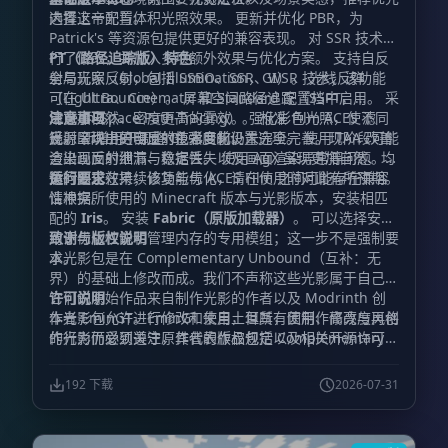
选择这一配置。
内置上帝光与体积光照效果。 更新并优化 PBR，为
Patrick's 等资源包提供更好的兼容表现。 对 SSR 技术进
行了修改，并加入多项额外效果与优化方案。 支持自反
PT（路径追踪版）特色
射与玩家反射，包括 SSBO、SSR、WSR 技术；该功能
全局光照（Global Illumination，GI）。 光线反弹
可在 Ultra、Cinematic 和 Standard 配置档中启用。 采
（Light Bounce）。 屏幕空间路径追踪（SSPT，
用更加自然、密度更高的雾效。 强化彩色光照，使不同
Screen-Space Path-Tracing）。 标准 Film ACES 滤
注意事项
光源呈现出更明显的色彩变化。
镜。 新增用于调整 GI 强度的设置选项。 使用 TAA 改善
反射区块中的自反射技术目前仍未完全完善。现阶段可能
渲染画面的细节与稳定性。 使用 AgX 呈现更加自然、均
会出现反射泄漏、数据丢失以及画面渲染异常等问题。相
衡的阳光效果；该功能与 ACES Film 之间可能存在兼容
关问题正在持续修复与优化，请在使用时对此有所预期。
运行要求
性冲突。
请根据所使用的 Minecraft 版本与光影版本，安装相匹
配的
Iris
。 安装
Fabric（原版加载器）
。 可以选择安装
用于优化性能和管理内存的专用模组；这一步不是强制要
致谢与版权说明
求。
本光影包是在 Complementary Unbound（互补：无
界）的基础上修改而成。我们不声称这些光影属于自己，
它们的原始作品来自制作光影的作者以及 Modrinth 创
许可说明
作者 EminGT。EminGT 来自土耳其，因制作高亮度风格
本光影包允许进行修改和使用，但所有使用、修改与再创
的光影而受到关注，其代表作品包括 Complementary
作行为仍必须遵守原作者的版权规定以及相关开源许可要
Unbound（互补：无界）、Complementary
求。
Shaders（互补光影）以及 Complementary
192 下载
2026-07-31
Reimagined（互补：重构版）。