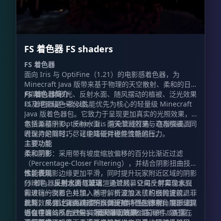
FS 着色器 FS shaders
FS 着色器
面向 Iris 与 OptiFine（1.21）的电影感着色器，为
Minecraft Java 版带来基于物理的天空散射、柔和的日
月阴影、体积光、反射水面、随风摆动的植被、泛光效果
FS 着色器简介
以及电影级色彩分级。
FS 着色器是一款以性能优先为核心的轻量级 Minecraft
Java 版着色器包。它致力于呈现更加真实的光照效果，
包括柔和阴影、反射水面、雨天湿润效果与动态植被，同
本资源基于 OptiFine / Iris 渲染管线打造，在增强画面
时保持足够轻巧，让中端硬件也能流畅运行。
表现力的同时，尽可能降低对硬件性能的压力。
主要功能
柔和阴影
：采用带有坡度缩放偏移的百分比渐近过滤
（Percentage-Closer Filtering），并结合阴影扭曲技
术，使阴影边缘更加平滑，同时提升玩家附近区域的阴影
性能表现
分辨率。
FS 着色器采用混合式延迟渲染管线，让每个屏幕像素只
反射水面与玻璃
：通过屏幕空间反射实现水面
和玻璃的倒影，并加入基于解析波浪法线的细微波纹。菲
需进行一次着色处理。同时，资源加入了积极的提前退出
涅耳效果会让正面观察的水面更暗，而在掠射角度下呈现
机制：反射计算会跳过不具备反射特性的像素，阴影计算
此外，FS 着色器没有使用沉重的体积光线步进，因此能
近似镜面的反射效果。
也会在确认不会产生实际影响时直接省略。
够在中端 GPU 上维持较高帧率。即使当前硬件或配置无
雨天湿润效果
：下雨时，暴露在