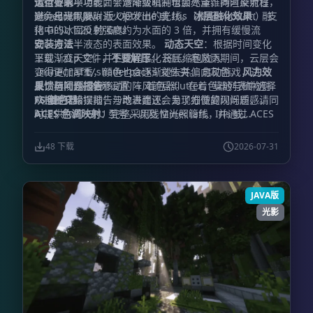
天空下的平坦表面会逐渐变暗并增加光泽，同时反射日
法运行某项功能，平滑降级机制也会尽量维持渲染流程，
运行要求
光、月光以及附近火把发出的光线。
避免出现黑屏。
Minecraft Java 版 OptiFine 或 Iris（搭配 Sodium） 支
冰层融化效果
：融
化中的冰面反射强度约为水面的 3 倍，并拥有缓慢流
持 GLSL 1.20 的 GPU
动、接近半液态的表面效果。
安装方法
动态天空
：根据时间变化
呈现渐变天空，并生成程序化云层。暴风雨期间，云层会
下载
文件，
不要解压
。 将压缩包放入
.zip
变得更加厚重，颜色也会逐渐褪去并偏向灰色。
文件夹。 启动游戏，进
风力效
.minecraft/shaderpacks
果
入：
反馈与问题报告
：树叶会随着移动的阵风前后 flutter，草地与植物则
。 在着色器列表中选择
选项 → 视频设置 → 着色器
从根部开始摆动；沙地表面还会呈现细微的闪烁质感。
FS 着色器
欢迎提交错误报告与改进建议。为了方便复现问题，请同
。
ACES 色调映射
时提供你的 GPU 型号，以及 Minecraft、Iris 或
：完整采用线性光照管线，并通过 ACES
色调映射提升画面的电影感与色彩层次。
OptiFine 的具体版本。
48 下载
2026-07-31
JAVA版
光影