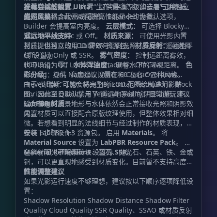
锐化和接触阴影。 内置“生存”“平衡”和“建造者”三种独立
屏幕空间反射。
推荐尝试的设置
Ultra：
提供最高等级的云层与阴影质
的光照风格。
量，主要适合截图或配备高性能显卡的设备。
光照风格：
Survival 最暗，Balanced 为默认选项，
Builder 会提高室内亮度。
云层模式：
可选择 Blocky
3D、Volumetric 或 Off。
遥远地平线支持
材质来源：
可使用光影内置
材质，也可以改用 LabPBR 资源包。
至日提供独立的 LOD 雾效与侧向光照。推荐将“遥远地平
材质反射：
可选择
Off、Sky Only 或 SSR。
线”设置为：
雾气密度：
控制远距离雾效，
也可以设为零。
LOD Fog：Off LOD Side Shading：Off Cave
水体浑浊度：
调整水下的可视距离。
色
彩分级：
Culling：On，高度建议设置在
提供 Natural、Vivid 和 Classic 三种风格。
左右 Overdraw
60
Prevention：
由于“艾瑞斯”可能会将完整的 LOD 范围绘制进阴影贴
Max Horizontal Resolution：Block
100%
Horizontal Quality 与 Vertical Quality：日常游玩建议
图，因此至日默认禁用了“遥远地平线”的阴影功能。不
设为 High
过，普通的远景地形与水体依然会正常接收光照和阴影效
LabPBR 材质
果。
内置材质可以直接配合原版纹理使用，但整体效果相对细
微。若想看到明显的法线细节与经过制作的材质表现，请
按以下步骤操作：
安装 LabPBR 1.3 资源包。 启用
Materials
。 将
Material Source
设置为
LabPBR Resource Pack
。 将
Material Reflections
在斜射阳光下观察砖块、圆石、抛光石、石英、铁、金或
设置为
SSR
。
铜，可以更直观地感受到材质变化。目前暂不支持高度贴
图视差效果。
性能调整建议
如果光影运行速度不够理想，建议按以下顺序逐项降低设
置：
Shadow Resolution Shadow Distance Shadow Filter
Quality Cloud Quality SSR Quality、SSAO 或材质反射