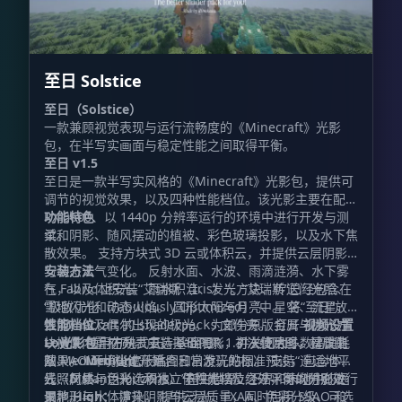
至日 Solstice
至日（Solstice）
一款兼顾视觉表现与运行流畅度的《Minecraft》光影
包，在半写实画面与稳定性能之间取得平衡。
至日 v1.5
至日是一款半写实风格的《Minecraft》光影包，提供可
调节的视觉效果，以及四种性能档位。该光影主要在配备
RX 6600、以 1440p 分辨率运行的环境中进行开发与测
功能特色
试。
柔和阴影、随风摆动的植被、彩色玻璃投影，以及水下焦
散效果。 支持方块式 3D 云或体积云，并提供云层阴影
与动态天气变化。 反射水面、水波、雨滴涟漪、水下雾
安装方法
气，以及体积光。 雨水积洼、发光方块、传送门光照、
在 Fabric 上安装“艾瑞斯（Iris）”。“艾瑞斯”已经包含在
雪地闪光和动态火焰。 圆形太阳与月亮、星空、流星、
“极致优化（Fabulously Optimized）”中。 将“至日”放
银河，以及偶尔出现的极光。 为部分原版金属与抛光方
入 Minecraft 的
性能档位
文件夹。 打开
视频设置
shaderpacks
块提供内置材质。 支持 LabPBR 1.3 法线贴图、材质贴
→ 光影包
Low：
使用方块式云、基础阴影，并关闭大多数高消耗
，在列表中选择“至日”。 初次使用时，建议先
图、AO 环境光遮蔽贴图和自发光贴图。 支持“遥远地平
从 Medium 档位开始。
效果。
Medium：
适合日常游玩的标准预设，包含体积
线（Distant Horizons）”在主世界、下界和末地中的远
云、材质、泛光、积水、体积光以及经过平衡的阴影效
光照风格与色彩选项独立于性能档位之外，可以分别进行
景地形与水体渲染。 提供泛光、FXAA、色彩分级、可选
果。
调整。
High：
提升阴影与云层质量，同时启用 SSAO 和