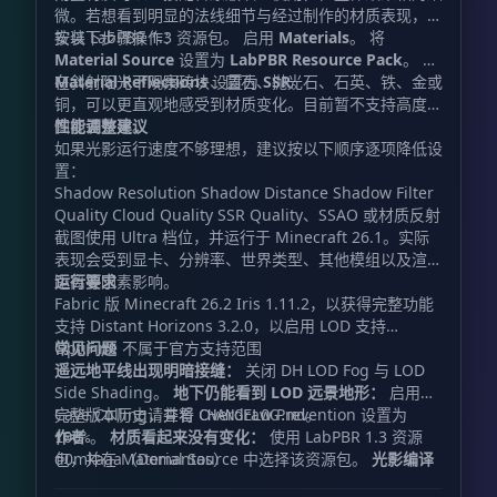
微。若想看到明显的法线细节与经过制作的材质表现，请
按以下步骤操作：
安装 LabPBR 1.3 资源包。 启用
Materials
。 将
Material Source
设置为
LabPBR Resource Pack
。 将
Material Reflections
在斜射阳光下观察砖块、圆石、抛光石、石英、铁、金或
设置为
SSR
。
铜，可以更直观地感受到材质变化。目前暂不支持高度贴
图视差效果。
性能调整建议
如果光影运行速度不够理想，建议按以下顺序逐项降低设
置：
Shadow Resolution Shadow Distance Shadow Filter
Quality Cloud Quality SSR Quality、SSAO 或材质反射
截图使用 Ultra 档位，并运行于 Minecraft 26.1。实际
表现会受到显卡、分辨率、世界类型、其他模组以及渲染
距离等因素影响。
运行要求
Fabric 版 Minecraft 26.2 Iris 1.11.2，以获得完整功能
支持 Distant Horizons 3.2.0，以启用 LOD 支持
OptiFine 不属于官方支持范围
常见问题
遥远地平线出现明暗接缝：
关闭 DH LOD Fog 与 LOD
Side Shading。
地下仍能看到 LOD 远景地形：
启用
Cave Culling，并将 Overdraw Prevention 设置为
完整版本历史请查看
。
CHANGELOG.md
作者
。
材质看起来没有变化：
使用 LabPBR 1.3 资源
100%
包，并在 Material Source 中选择该资源包。
d0mkaaa（Domantas）
光影编译
失败：
提交完整的 Iris 报错信息，同时附上