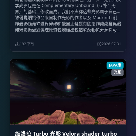
求。
本光影包是在 Complementary Unbound（互补：无
界）的基础上修改而成。我们不声称这些光影属于自己，
它们的原始作品来自制作光影的作者以及 Modrinth 创
许可说明
作者 EminGT。EminGT 来自土耳其，因制作高亮度风格
本光影包允许进行修改和使用，但所有使用、修改与再创
的光影而受到关注，其代表作品包括 Complementary
作行为仍必须遵守原作者的版权规定以及相关开源许可要
Unbound（互补：无界）、Complementary
求。
Shaders（互补光影）以及 Complementary
192 下载
2026-07-31
Reimagined（互补：重构版）。
JAVA版
光影
维洛拉 Turbo 光影 Velora shader turbo