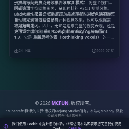
于屏幕空间的焦点景深模糊效果。
扫描线与荧光屏泛光效果。
ASCII 模式：
将整个视口实
时转换为字符网格画面，呈现独特的 ASCII 视觉风格。
可调选项
BodyCam 模式：
以上功能均采用模块化设计。通过游戏内的着色器配置菜
模拟超沉浸式鱼眼镜头视角，并结合
自动曝光逻辑增强临场感。
单，玩家可以分别调整每一种视觉效果，也可以根据需要
将其完全关闭。因此，无论是追求完整的视觉表现，还是
许可与鸣谢
更注重性能与简洁画面，都能找到适合自己的配置。
许可证：
本项目采用
Complimentary Agreement
1.3
。它是
重新思考体素（Rethinking Voxels）
的一个
分支，而
重新思考体素
又建立在
互补光影
（Complementary Shaders）
的基础之上。原项目的
24 下载
2026-07-31
版权声明与许可证条款均被严格保留。
主要开发者：
FastdropX
模组修改政策：
出于对项目维护工作的尊
重，如果计划发布较大规模的修改版本，请在发布前通知
开发者，或提交一个拉取请求。
特别鸣谢：
gri573：
感
谢其在
重新思考体素
中实现了出色的体素路径追踪系
统。
EminGT：
感谢其创建了
互补光影
这一基础着色器
框架。
LoLip_p：
感谢其为 BodyCamera 模式提供支
持。
原始社区贡献者：
感谢所有参与基础 CRT 效果与
ASCII 屏幕矩阵制作的社区成员。
© 2026
MCFUN
. 版权所有。
"Minecraft"和"我的世界"版权归Mojang Studios所有，本站与Mojang，微软
公司没有任何从属关系
我们使用 Cookie 来提升您的体验。继续访问本站即表示您同意我们使用
隐私
服务
Cookie
站点
鄂ICP备
鄂公网安备
Cookie。
了解更多