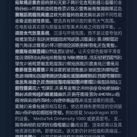
间取得平衡。
空效果。紫色调的梦幻天空、体积化太阳光线、温暖的金
与单纯追求夸张特效的光影不同，它在电影感与原版
色日出、浓郁的橙红色晚霞，以及富有月光氛围的深蓝色
Minecraft 风格之间进行了调整。整体画面强调自然、沉
夜晚，共同构成了这款光影独特的视觉风格。
浸与氛围感，并通过较为轻量的渲染方案，兼顾不同性能
重制后的视觉风格
设备上的游戏体验。
全面调整视觉表现，塑造具有辨识度的紫色大气氛围。
在电影级真实感与原版友好型美术风格之间取得平衡。
画面重点放在自然、沉浸与环境氛围，而不是过度夸张的
进阶大气效果系统
视觉加工。 加入光线追踪风格的水面反射，并重新设计
根据生物群系提供专属的大气设置，覆盖沙漠、积雪区
雾气的过渡效果。 不同环境之间的色彩变化更加柔和，
域、海洋、樱花树林、苍白花园等多种环境。 在完整昼
使场景切换显得自然连贯。
夜循环中设置 15 个以上关键帧，让天空颜色能够平滑变
光照与太阳光线
化。 改进 Rayleigh 散射与 Mie 散射，使天空更具空间
加强体积化太阳光线的强度与散射效果，让光柱在雾气和
深度，同时增强太阳周围的辉光表现。 日出与日落采用
空气中呈现更明显的层次。 优化太阳照度变化，使光线
电影化色彩过渡，从温暖的琥珀色逐渐变化至浓郁的红
能够从金色白昼平滑过渡到深沉夜晚。 夜间加入带有蓝
色彩校正与雾效
色。 夜晚以深蓝色月光为主，配合鲜明天空色彩与体积
色调的月光，为环境提供柔和的基础照明。 针对下界、
使用 ACES 色调映射，让高光呈现温暖色彩，同时为阴影
化蓝色月光，营造出更加丰富的夜间氛围。
末地与深暗之域分别设置光照配置，使不同维度拥有独立
加入冷调蓝色。 根据生物群系调整体积雾，并加入带有
的视觉氛围。 白天、黄昏与夜晚之间的亮度变化更加自
蓝色倾向的大气薄雾。 采用定制化 Henyey-Greenstein
运行要求
然，减少突兀的画面跳变。
散射，使光线扩散更加自然。 白平衡设置为 6400K，在
Xiao Reimagined Reborn 需要在启用 Vibrant Visuals
保持真实感的同时，为整体画面带来适度温暖的观感。
的 Minecraft Bedrock/PE 中运行。
雾效、天空与光照相互配合，使远景拥有更明显的空间层
支持的设备包括：
次，而不会显得过于生硬。
Adreno 640 或更高型号，例如搭载 Snapdragon 855
的设备。 MediaTek Dimensity 1000 或更高型号。 支
持 DirectX 12 FL11 的电脑设备。
实际表现仍会受到设备性能、游戏设置、渲染距离以及其
他资源包影响。即使如此，该光影仍针对低端和高端设备
进行了优化，以尽可能维持稳定流畅的运行体验。
安装步骤