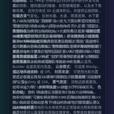
RX 6600、以 1440p 分辨率运行的环境中进行开发与测
功能特色
试。
柔和阴影、随风摆动的植被、彩色玻璃投影，以及水下焦
散效果。 支持方块式 3D 云或体积云，并提供云层阴影
与动态天气变化。 反射水面、水波、雨滴涟漪、水下雾
安装方法
气，以及体积光。 雨水积洼、发光方块、传送门光照、
在 Fabric 上安装“艾瑞斯（Iris）”。“艾瑞斯”已经包含在
雪地闪光和动态火焰。 圆形太阳与月亮、星空、流星、
“极致优化（Fabulously Optimized）”中。 将“至日”放
银河，以及偶尔出现的极光。 为部分原版金属与抛光方
入 Minecraft 的
性能档位
文件夹。 打开
视频设置
shaderpacks
块提供内置材质。 支持 LabPBR 1.3 法线贴图、材质贴
→ 光影包
Low：
使用方块式云、基础阴影，并关闭大多数高消耗
，在列表中选择“至日”。 初次使用时，建议先
图、AO 环境光遮蔽贴图和自发光贴图。 支持“遥远地平
从 Medium 档位开始。
效果。
Medium：
适合日常游玩的标准预设，包含体积
线（Distant Horizons）”在主世界、下界和末地中的远
云、材质、泛光、积水、体积光以及经过平衡的阴影效
光照风格与色彩选项独立于性能档位之外，可以分别进行
景地形与水体渲染。 提供泛光、FXAA、色彩分级、可选
果。
调整。
High：
提升阴影与云层质量，同时启用 SSAO 和
锐化和接触阴影。 内置“生存”“平衡”和“建造者”三种独立
屏幕空间反射。
推荐尝试的设置
Ultra：
提供最高等级的云层与阴影质
的光照风格。
量，主要适合截图或配备高性能显卡的设备。
光照风格：
Survival 最暗，Balanced 为默认选项，
Builder 会提高室内亮度。
云层模式：
可选择 Blocky
3D、Volumetric 或 Off。
遥远地平线支持
材质来源：
可使用光影内置
材质，也可以改用 LabPBR 资源包。
至日提供独立的 LOD 雾效与侧向光照。推荐将“遥远地平
材质反射：
可选择
Off、Sky Only 或 SSR。
线”设置为：
雾气密度：
控制远距离雾效，
也可以设为零。
LOD Fog：Off LOD Side Shading：Off Cave
水体浑浊度：
调整水下的可视距离。
色
彩分级：
Culling：On，高度建议设置在
提供 Natural、Vivid 和 Classic 三种风格。
左右 Overdraw
60
Prevention：
由于“艾瑞斯”可能会将完整的 LOD 范围绘制进阴影贴
Max Horizontal Resolution：Block
100%
Horizontal Quality 与 Vertical Quality：日常游玩建议
图，因此至日默认禁用了“遥远地平线”的阴影功能。不
设为 High
过，普通的远景地形与水体依然会正常接收光照和阴影效
LabPBR 材质
果。
内置材质可以直接配合原版纹理使用，但整体效果相对细