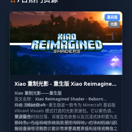
基岩版
光影
Xiao 重制光影 - 重生版 Xiao Reimagined
Shader - Reborn
Xiao 重制光影——重生版
英文名称：
Xiao Reimagined Shader - Reborn
作者：
Xiao 重制光影——重生版是一款专为 Minecraft 基岩版
XiaoCraft
Vibrant Visuals 模式打造的光影资源包。它以紫色调天
空、金色时刻日落、深邃蓝色夜景以及沉浸式体积雾为主
资源简介
要特色，在呈现电影级氛围光照的同时，也针对低端与高
Xiao Reimagined Reborn 基于 Minecraft Bedrock 全
端设备进行了性能优化，力求在视觉表现与运行流畅度之
新的渲染管线制作，能够带来更具层次感的环境光照与天