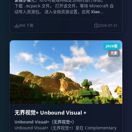
下载
文件。 打开该文件，等待 Minecraft 自
.mcpack
动导入资源包。 进入全局资源设置，启用
Xiao
Reimagined Shader
。 打开视频设置，并启用
Vibrant
Visuals
。 重新进入世界，确认新的天空、光照与雾效已
896 下载
2026-07-31
经生效。
JAVA版
光影
无界视觉+ Unbound Visual +
Unbound Visual+（无界视觉+）
Unbound Visual+（无界视觉+）是在 Complementary