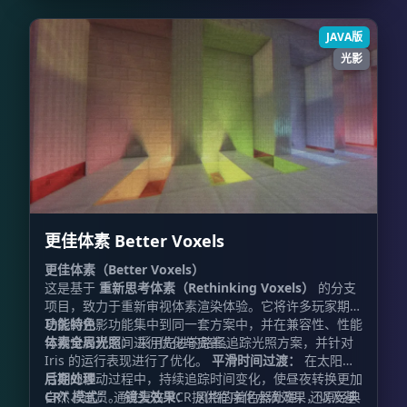
JAVA版
光影
更佳体素 Better Voxels
更佳体素（Better Voxels）
这是基于
重新思考体素（Rethinking Voxels）
的分支
项目，致力于重新审视体素渲染体验。它将许多玩家期待
已久的光影功能集中到同一套方案中，并在兼容性、性能
功能特色
与视觉表现之间进行优化与完善。
体素全局光照：
采用先进的路径追踪光照方案，并针对
Iris 的运行表现进行了优化。
平滑时间过渡：
在太阳与
月亮的移动过程中，持续追踪时间变化，使昼夜转换更加
后期处理
自然、连贯。
CRT 模式：
通过复古 VCR 风格的着色器处理，还原经典
镜头效果：
提供程序化水滴效果，以及基