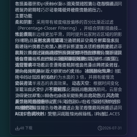
包括柔和阴影、反射水面、雨天湿润效果与动态植被，同
本资源基于 OptiFine / Iris 渲染管线打造，在增强画面
时保持足够轻巧，让中端硬件也能流畅运行。
表现力的同时，尽可能降低对硬件性能的压力。
主要功能
柔和阴影
：采用带有坡度缩放偏移的百分比渐近过滤
（Percentage-Closer Filtering），并结合阴影扭曲技
术，使阴影边缘更加平滑，同时提升玩家附近区域的阴影
性能表现
分辨率。
FS 着色器采用混合式延迟渲染管线，让每个屏幕像素只
反射水面与玻璃
：通过屏幕空间反射实现水面
和玻璃的倒影，并加入基于解析波浪法线的细微波纹。菲
需进行一次着色处理。同时，资源加入了积极的提前退出
涅耳效果会让正面观察的水面更暗，而在掠射角度下呈现
机制：反射计算会跳过不具备反射特性的像素，阴影计算
此外，FS 着色器没有使用沉重的体积光线步进，因此能
近似镜面的反射效果。
也会在确认不会产生实际影响时直接省略。
够在中端 GPU 上维持较高帧率。即使当前硬件或配置无
雨天湿润效果
：下雨时，暴露在
天空下的平坦表面会逐渐变暗并增加光泽，同时反射日
法运行某项功能，平滑降级机制也会尽量维持渲染流程，
运行要求
光、月光以及附近火把发出的光线。
避免出现黑屏。
Minecraft Java 版 OptiFine 或 Iris（搭配 Sodium） 支
冰层融化效果
：融
化中的冰面反射强度约为水面的 3 倍，并拥有缓慢流
持 GLSL 1.20 的 GPU
动、接近半液态的表面效果。
安装方法
动态天空
：根据时间变化
呈现渐变天空，并生成程序化云层。暴风雨期间，云层会
下载
文件，
不要解压
。 将压缩包放入
.zip
变得更加厚重，颜色也会逐渐褪去并偏向灰色。
文件夹。 启动游戏，进
风力效
.minecraft/shaderpacks
果
入：
反馈与问题报告
：树叶会随着移动的阵风前后 flutter，草地与植物则
。 在着色器列表中选择
选项 → 视频设置 → 着色器
从根部开始摆动；沙地表面还会呈现细微的闪烁质感。
FS 着色器
欢迎提交错误报告与改进建议。为了方便复现问题，请同
。
ACES 色调映射
时提供你的 GPU 型号，以及 Minecraft、Iris 或
：完整采用线性光照管线，并通过 ACES
色调映射提升画面的电影感与色彩层次。
OptiFine 的具体版本。
48 下载
2026-07-31