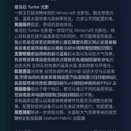
维洛拉 Turbo 光影
一款主打超流畅体验的 Minecraft 光影包，融合惊艳光
照、逼真水面效果与高帧率优化，力求让不同配置的电脑
都能获得稳定、舒适的游戏体验。
资源简介
维洛拉 Turbo 光影是一款现代化 Minecraft 光影包，核
心目标是在提升画面表现力的同时，尽可能降低性能负
担。它从设计之初就将优化放在重要位置，因此无论是低
无论你是在探索辽阔地形、建造理想中的家园，还是录制
端设备还是高端电脑，都能在较少牺牲视觉质量的情况
具有电影感的视频，维洛拉 Turbo 光影都能通过沉浸式
下，享受更加顺畅的游戏过程。
光照、鲜明自然的色彩、逼真的水面以及动态大气效果，
主要特色
为游戏世界增添更多层次，同时尽力维持较高的 FPS。
针对高帧率体验进行的快速性能优化 细腻而富有变化的
动态光照 支持反射效果的逼真水面 柔和阴影与环境光照
高质量泛光效果 自然协调的色彩分级 动态天空与云层表
性能表现
现 平滑自然的昼夜交替 改良天气与雾效表现 针对 Iris 光
维洛拉 Turbo 光影将流畅度置于核心位置：在尽量保留
影加载器进行优化 兼容 Sodium 支持 Minecraft 1.19 及
画面细节与视觉质感的前提下，持续追求更高的 FPS。无
更高版本
论设备性能处于哪个档位，都可以通过不同的画质预设，
适用设备
在图像效果与运行效率之间找到合适的平衡。
低端电脑 中端游戏设备 高端计算机
多档画质设置让玩家能够根据硬件性能灵活调整光影效
果。配置较低的设备可以优先保证流畅运行；性能更强的
系统则能够进一步体验光照、水面和大气效果带来的视觉
推荐搭配
提升。
Iris 光影加载器 Sodium Fabric 加载器