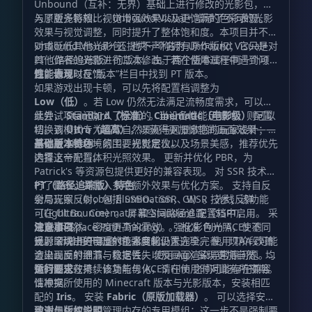
Unbound（互补：无界）基础上进行修改的光影包，加
入了更多特效、视觉增强效果以及更饱满的色彩表现。
与原版光影相比，Unbound Visual+ 增添了不同的光影
效果与视觉调整，同时提升了整体饱和度。本项目并不针
对或贬低其他光影包，也不声称拥有原作版权；它只是对
Unbound Visual+ 还提供一个名为 Unbound Visual+
其他作者的光影进行二次修改。若在使用过程中遇到问
PT（路径追踪版）的版本。由于两个版本属于同一个项
题，请及时反馈。
目，你可以在“版本”栏目中找到 PT 版本。
性能表现
如果游戏出现卡顿，可以先将配置档调整为
Low（低）
。若 Low 仍然无法满足流畅度需求，可以继
续尝试
此外，项目还加入了全新的
Standard（标准）
。当设备性能足够时，则可以
Cinematic（电影级）
配置
切换到
档。该模式专为喜欢自然景观与风景欣赏的玩家设计；如
Ultra（超高）
，以获得更加惊艳的画面效果——
这也是 Visual+ 的主要视觉定位。
果你更注重环境氛围、光影层次以及场景美感，推荐优先
基础版本特色
选择这一配置。
内置上帝光与体积光照效果。 更新并优化 PBR，为
Patrick's 等资源包提供更好的兼容表现。 对 SSR 技术进
行了修改，并加入多项额外效果与优化方案。 支持自反
PT（路径追踪版）特色
射与玩家反射，包括 SSBO、SSR、WSR 技术；该功能
全局光照（Global Illumination，GI）。 光线反弹
可在 Ultra、Cinematic 和 Standard 配置档中启用。 采
（Light Bounce）。 屏幕空间路径追踪（SSPT，
用更加自然、密度更高的雾效。 强化彩色光照，使不同
Screen-Space Path-Tracing）。 标准 Film ACES 滤
注意事项
光源呈现出更明显的色彩变化。
镜。 新增用于调整 GI 强度的设置选项。 使用 TAA 改善
反射区块中的自反射技术目前仍未完全完善。现阶段可能
渲染画面的细节与稳定性。 使用 AgX 呈现更加自然、均
会出现反射泄漏、数据丢失以及画面渲染异常等问题。相
衡的阳光效果；该功能与 ACES Film 之间可能存在兼容
关问题正在持续修复与优化，请在使用时对此有所预期。
运行要求
性冲突。
请根据所使用的 Minecraft 版本与光影版本，安装相匹
配的
Iris
。 安装
Fabric（原版加载器）
。 可以选择安装
用于优化性能和管理内存的专用模组；这一步不是强制要
致谢与版权说明