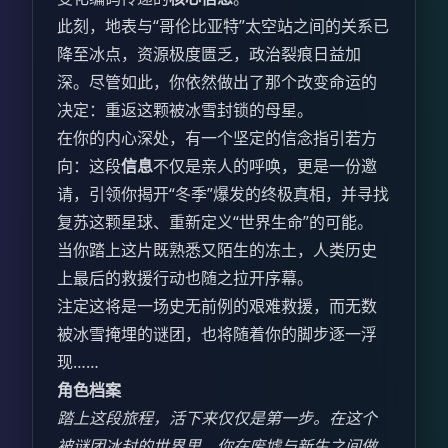
此刻，地表与“哥伦比亚特”太空站之间的关系已
降至冰点，资源极度匮乏，政治裂痕日益加
深。尽管如此，你依然做出了那个改变命运的
决定：重返这颗被冰雪封锁的母星。
在你的内心深处，有一个坚定的信念指引若方
向：这段
信息
不仅是亲人的呼唤，更是一份邀
请，引领你揭开“冬季”爆发的终极真相，并寻找
复苏这颗星球、重新定义“世界生命”的可能。
当你踏上这片既熟悉又陌生的冻土，人类历史
上最后的救援行动也随之拉开序幕。
注定这将是一场史无前例的艰难救援，而无数
被冰雪掩埋的谜团，也将随着你的脚步逐一浮
现……
角色档案
踏上这段旅程，活下来仅仅是第一步。在这个
被谜团冰封的世界里，你在废墟与新生之间做