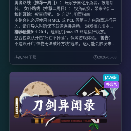
勇者路线（推荐一周目）：
玩家亲自化身勇者，披荆斩
棘。
女仆路线（推荐二周目）：
视角转换，带来全新的
如何开始：
战斗体验与叙事感受。 ⚙️ 启动与配置指南
本整合包必须使用
HMCL
或
PCL
等第三方启动器进行导
入，请在导入时确保下载源连接通畅。 游戏核心版本为
Minecraft 1.20.1
推荐设置：
，经测试
Java 17
环境运行稳定。
整合包默认开启“死亡不掉落”，保障游戏体验。
警告：
不建议开启“怪物无法破坏方块”选项，这可能会触发未知
的特性错误。
内存分配：
建议分配
4096 MB 至 8192
MB
。请根据您的电脑配置酌情选择，切勿无脑拉高，过
9,744 下载
2026-05-08
高的内存分配可能导致游戏无法启动。
JAVA版
整合包