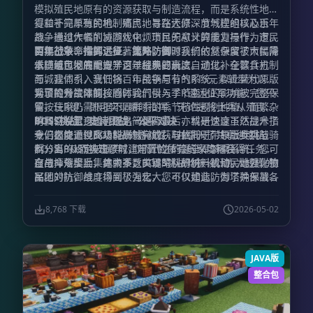
模拟殖民地原有的资源获取与制造流程，而是系统性地修
成为一种享受。
复和补完原有的机制痛点，旨在还原深度城建的核心乐
得益于简单殖民地、殖民地寻路大修、节气模组以及百年
趣。通过大幅削减游戏中烦琐且无意义的重复操作，市民
战争模组作者的协同优化，市民的AI计算能力与行为逻辑
的执行效率得到了显著提升，同时我们依然保留了市民需
实现了革命性的进步。此外，资源系统的复杂度被大幅降
百年战争：指挥远征，策略防御
求随城市发展而提升这一经典要素。
低，殖民地的配方学习过程现已高度自动化。在饮食方
本模组包彻底重塑了百年战争的玩法。通过补全募兵机制
面，我们引入烹饪锅、市民锅与节气系统，以此替代原版
与城建体系，我们将百年战争原有的RTS元素转型为以带
繁琐的餐饮限制；同时，气候与季节变化的影响被完整保
兵冒险为主体的核心体验。
为了提升战斗操控感，我们引入了R键远征军功能：您只
留，玩家仍需根据不同群系的季节特性规划种植，而繁杂
需按住R键，即可实现瞬时指挥。无论是将士兵从殖民地
的餐饮设置逻辑也随之简化。最后，科研速度虽然提升了
瞬间召唤至身边，还是一键遣返，亦或是快速下达战术指
BOSS挑战：史诗团战，公平对决
十倍之快，但高级科研材料的获取依托于带领士兵挑战
令，都能通过此功能高效完成。与此同时，原版步兵与骑
我们极度重视BOSS战的游戏性，并引入了共享进度机
BOSS，从而实现了城建与冒险体验的深度耦合。
兵分离的设定被摒弃，取而代之的是全军骑乘系统，您可
制：当BOSS被击败时，附近的所有玩家均可获得任务进
自由命令士兵集体骑乘，实现军队的统一机动。此外，殖
度与掉落奖励，其中不乏关键的科研材料或殖民地强化物
在战斗规模上，绝大多数BOSS挑战均被设计为大规模的
民地的防御维度得到了强化，您可以建造防御塔并部署各
品。
军团对抗，战斗场面极为宏大。不仅如此，为了确保战斗
类城防器械，这些设施将有效抵御入侵者，增强基地的安
体验的公平与流畅，我们对BOSS机制进行了精细的优化
全感。
处理，极大削弱甚至移除了诸如吸血、高额回血、伤害免
8,768 下载
2026-05-02
疫、远程免疫以及群体控制等不合理抗性。这些改动彻底
杜绝了“一人输出，全军OB”的窘境，确保每一位参与者
都能在战斗中获得切实的回馈与乐趣。
JAVA版
整合包