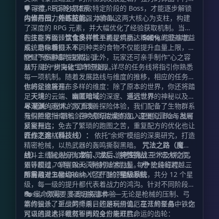
手可得，玩家必须击败特定阶段的 Boss，才能逐步解锁
🛡️ 深度 RPG 养成体系
与当前战力相匹配的强力装备。
内修丹田，外练技能。
本作以这两大核心为支柱，构建
了深度的 RPG 元素，并大幅优化了经验获取机制。当你
的技能等级臻至化境，甚至能提供高达
在生存方面，
饮食多样性
不再是鸡肋。精细化的营养增益
500%
的伤害加
成，助你横扫千军。
系统意味着摄入不同种类的食物不仅能提升血量上限，还
能赋予多种属性加成。此外，玩家还可亲手制作“心之容
🗺️ 广袤疆域与探索指引
器”，进一步突破生命的极限。
从开局的“树海化”章节开始，详尽的任务线将指引你熟悉
每一项机制。随着发展路线与维度的推移，相应的任务链
也将徐徐展开。
你的足迹将遍布多样的维度：除了原本的世界，你还将踏
足
天境
的云端、
幽匿暗域
的深邃、
遥远世界
的神秘以及
极
尽深渊
🔥 枪火与秘术的双重奏
的恐惧。为了改善探险体验，我们配备了生物群系
与探险家指南针，召唤祭坛功能的加入更是让 Boss 战可
我们拒绝“十里坡剑神”式的枯燥练级，这里的冒险与发展
反复开启，免去了繁琐的跑图之苦，重复配方的优化也让
紧密相连：
合成不再枯燥。
匠作之途（科技线）：
依托“余烬”模组的深奥研究，打造
精密枪械，以热武器的轰鸣撕裂黑暗。
咒法之路（魔法
线）：
战斗主线被划分为
潜心钻研幻梦、灵灾、诡厄巫法、巫术及铁之咒
龙前、龙后、神性挑战
三个宏大阶段，
语等模组，掌握毁天灭地的法术力量。 🐉 史诗征程：三
累计超过 70 种 Boss 等待你的挑战。每个阶段的跨越，
阶层与十二星级
都需通过 Boss Rush 传送门的严酷试炼。
所有敌对生物均被纳入了严酷的
星级系统
，共分 12 个星
级，每一级的提升都代表着战力的鸿沟。针对不同阶段的
Boss，你需要灵活切换战术——无论是枪械的压制、弓
🎭 宿命双岐：多周目叙事体验
箭的狙杀、近战的搏杀，还是利用诡厄巫法的聚晶、铁之
本作设计了至少两个周目的游玩价值。在开局任务中，你
咒语的奥术，唯有智勇双全方能取胜。
可以通过选择截然不同的身份来开启命运的齿轮：