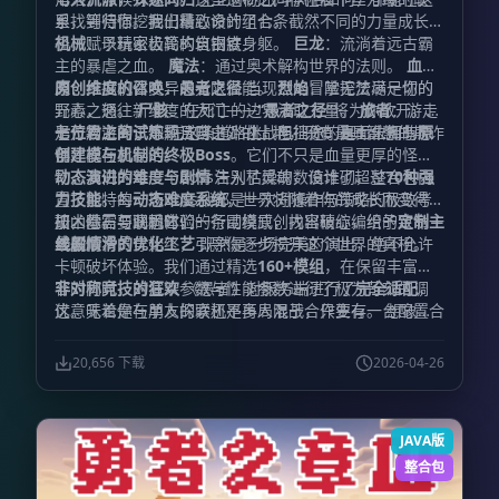
系，等待你挖掘出最致命的组合。
里找到归宿。我们精心设计了七条截然不同的力量成长路
径，赋予玩家极高的自由度：
机械
：以精密齿轮构筑钢铁身躯。
巨龙
：流淌着远古霸
主的暴虐之血。
魔法
：通过奥术解构世界的法则。
血
肉
原创维度的召唤：愚者之径
：挖掘机体变异的无限潜能。
当现世的冒险无法满足你的
烈焰
：掌控焚尽一切的
元素之怒。
野心，通往新维度的大门——
尸骸
：在死亡的边界汲取力量。
“愚者之径”
将为你敞开。这
旅者
：游走
于万物之间，不羁且自由。 挑战与征途：直面未知的恐
是一片游离于常规法则之外的土地，只有最具智慧的欺诈
七位君主的试炼
在这条道路上，阻挡你的是七位拥有
原
惧
师才能在此存活。
创建模与机制的终极Boss
。它们不只是血量更厚的怪
物，我们为每一个Boss注入了灵魂，设计了超过
动态演进的难度与剧情
告别枯燥的数值堆砌，整合包内
70种强
力技能
置了独特的
。每一场Boss战都是一次对操作与策略的极致考
动态难度系统
，世界将随着你的成长而变得更
研，你需要洞悉它们的行动模式，找出破绽，给予致命一
加凶险。与此同时，一条围绕原创内容精心编织的
技术基石与联机体验
定制主
击。
线剧情
丝般顺滑的优化工艺
将贯穿始终，引导你逐步揭开这个世界的真相。
既然是一场完美的演出，绝不允许
卡顿破坏体验。我们通过精选
160+模组
，在保留丰富内
容的同时，对渲染参数与性能参数进行了极为苛刻的调
非对称竞技的狂欢
《愚者》对服务端进行了
完全适配
，
优。无论是在单人探索还是多人混战，只要有一台配置合
这意味着你与朋友的联机不再局限于合作生存。 想象一
理的电脑，绝大部分玩家都能享受到流畅的帧率。
下这样的场景：你的朋友化身为不可一世的Boss，释放
着毁天灭地的技能，而你集结流派之力与之抗衡。这就是
20,656 下载
2026-04-26
我们为你准备的
Monster vs Player（MvP）
非对称1v1
战斗体验——哪怕是好友，在舞台上也可能是最危险的对
手。
JAVA版
整合包