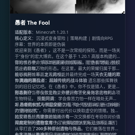
愚者 The Fool
适配版本
：Minecraft 1.20.1
核心定义
：沉浸式变身冒险 | 策略构建 | 剧情向RPG
序幕：世界的本质即是伪装
欢迎来到《愚者》，这不是一次常规的探险，而是一场关
于“身份”的宏大博弈。在这个基于 1.20.1 高版本构建的
冒险世界中，“真实”是最廉价的筹码，而“伪装”才是通往
你的核心使命并非单纯的杀戮或征服，而是去理解、去模
王座的阶梯。
仿、去窃取万物的形态。在这里，最大的荣耀归属于那些
能够揭开帷幕、发现真相，并最终完成一场
核心机制：千面之人的权能
天衣无缝的欺
诈演出
1. 灵魂的篡位者：超越传统的战斗体验
的演员。
遗忘那些挥舞铁
剑的旧日记忆吧。在《愚者》中，你不仅是猎人，更是猎
物本身。当你击败生物，你便拥有了化身为它的权利。
形态剥夺
：不仅仅是改变外貌，你将完美继承生物的各项
生物特征。
技能同调
：学会像苦力怕一样在暗处无声起
爆，或像末影人一般穿梭空间。每一场战斗都是一次对新
2. 愚者的仪式与禁忌交易
力量不会凭空而来。通过神秘
力量的偷师。
的“愚者仪式”，你需要付出代价以换取虚空的馈赠。独特
的交易系统贯穿旅途始终，每一次交换都在考验你对价值
独家特色：构建你的流派传奇
的判断——你愿意用什么来换取那张至高无上的面具？
深度定制的遗物宝库
为了支撑这庞大的玩法体系，我们
从零打造了
200多种原创遗物与饰品
。它们散落在世界的
角落，静候有缘人。这些遗物之间存在着千丝万缕的联
七大流派，殊途同归
无论你的战斗风格如何，都能在这