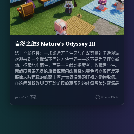
自然之旅3 Nature's Odyssey III
踏上全新征程：一场邂逅万千生灵与自然奇景的闲适漫游
欢迎来到一个截然不同的方块世界——这不是为了挥剑斩
棘、征服地牢而生，而是一首献给探索者、收藏家与生活
家的田园诗。在这个极致休闲的整合包中，战斗不再是主
你将投身于无尽的
旅途探索
，在晨曦与暮色间穿梭，发现
旋律，取而代之的是一场对世界温柔的注视。
那些未被记录的壮丽山河；你将沉浸于狂热的
动物收集
，
与林间跳跃的生灵互动，建立属于你的自然图鉴；炊烟袅
在这里，放慢脚步，聆听风的声音，这才是冒险的真谛。
袅，那是
美食烹饪
的香气，丰富的食材等你烹调出慰藉心
灵的佳肴；亦或是化身匠人，投身于精妙的
建筑装饰
，用
6,424 下载
2026-04-26
一砖一瓦搭建起梦想中的栖息之所。