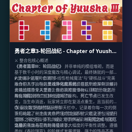
勇者之章3-轮回战纪 - Chapter of Yuusha
Ⅲ
⚔️ 整合包核心概述
《勇者篇章Ⅲ：轮回战纪》
并非单纯的模组堆砌，而是
基于数千小时的深度魔改与精心调试，最终铸就的一部宏
大史诗。这是一款将“多线性枪械魔法”与“硬核战斗”完美
🕯️ 灵魂净化与死亡法则
融合的杰作。在这里，你将利用对模组机制的深刻理解，
本作引入了独特的
灵魂净化度系统
。在这个世界中，维持
去挑战那些令人望而生畏的高难度 Boss，体验一场前所
灵魂的纯净至关重要，你必须狩猎怪物以获取“悲叹之
未有的冒险。
种”，通过进食它们来抵御侵蚀。
与此同时，死亡机制也迎来了重构。
死亡节点
已发生改
变，当生命消逝，玩家将立即在复活点重生，且当前的
“轮回次数”将赫然显示于聊天栏中，记录着你每一次的倒
💍 泰拉瑞亚式的饰品进阶
下与站起。就连传说中的“七咒之戒”与“灾厄之册”，也在
我们构建了一个庞大且严谨的饰品系统，收录了包括星月
“圆环之理”的指引下，蜕变为守护玩家的
遗物、月之石、泰拉饰品、奇异饰品、神秘遗物、塔罗牌
无咒之戒
与
无厄
之册
以及无名饰品在内的海量装备。
饰品的强度与获取路径经过了大幅度的平衡性调整。遵循
。
类似《泰拉瑞亚》的阶梯式发展逻辑，强力的饰品不再唾