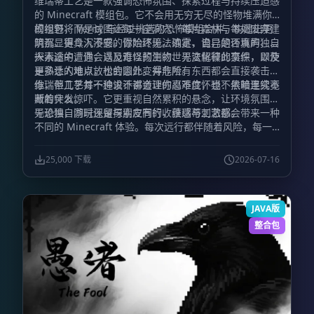
维瑞蒂工艺是一款强调恐怖氛围、探索过程与持续压迫感
的 Minecraft 模组包。它不会用无穷无尽的怪物堆满你
的视野，而是试图让每一座洞穴、每片森林与每处废弃建
模组包将 Verity 与经过挑选的恐怖模组合并，构建出更
筑都显得令人不安。你始终无法确定，自己是否真的独自
阴沉、更具沉浸感的冒险环境。浓雾、诡异的环境声、令
一人。
人不适的遭遇，以及难以预测的世界变化彼此交织，即使
探索途中，你会遇见奇怪的生物、无法解释的事件，以及
是熟悉的地点，也会因此变得危险。
更多让人难以放松的意外。并非所有东西都会直接袭击
你，但几乎每一种设计都会让你忍不住怀疑：黑暗里究竟
维瑞蒂工艺并不追求不讲道理的高难度，也不依赖连续不
藏着什么。
断的突发惊吓。它更重视自然累积的悬念，让环境氛围主
导恐惧，同时保留探索应有的收获感与刺激感。
无论独自游玩还是与朋友同行，维瑞蒂工艺都会带来一种
不同的 Minecraft 体验。每次远行都伴随着风险，每一
道声响都足以让你停下脚步，而每个夜晚都不再只是等待
过去的时间，而是一场必须设法活下来的考验。
25,000 下载
2026-07-16
JAVA版
整合包