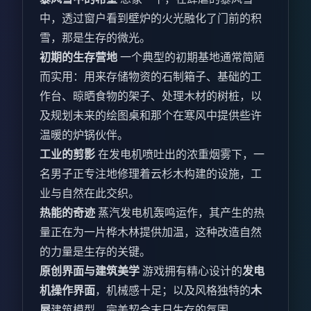
中，透过窗户看到壁炉的火光融化了门前的积
雪，那是生存的微光。
初期的生存营地
一个典型的初期基地通常简陋
而实用：用来存储物资的石制箱子、基础的工
作台、晾晒食物的架子、处理木材的树桩，以
及规划未来的绘图桌和那个在寒风中提供些许
温暖的炉锅伙伴。
工业的剪影
在发电机喷吐出的浓重烟雾下，一
名男子正专注地修理着云杉木构建的设施，工
业与自然在此交织。
热能的奇迹
蒸汽发电机轰鸣运作，其产生的热
量正在为一片桦木林提供加温，这种改造自然
的力量是生存的关键。
原创界面与建筑美学
游戏拥有精心设计的
发电
机操作界面
，机械感十足；以及风格独特的
木
屋
建筑模型，完美契合末日生存的氛围。