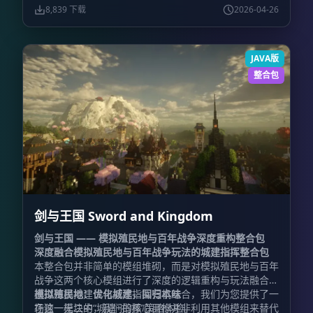
了独特的锻造（强化）阶段系统。玩家需要紧随主线剧情
8,839 下载
2026-04-26
的指引，一步一个脚印，逐渐解锁更高阶层的锻造技艺，
体验从凡铁到神兵的成长快感。
体系融合:
我们拒绝生硬
的堆砌，而是追求有机的融合。所有移植回归的经典名刀
JAVA版
与新增的冒险模组紧密交织，共同编织出一条全新的、充
满探索乐趣的锻刀晋升路线。
生态进化:
这里的生物不再
整合包
是任人宰割的靶子。我们全面重写了怪物的AI逻辑与防御
机制，它们将告别昔日的笨拙，并被赋予了对非拔刀剑伤
害高达60%的强力减免。此外，随机生成的词条系统将让
你的敌人更加棘手（或许你曾听闻过传说中“五星僵尸上
校”的威名？）。而那些经过全方位魔改升级的Boss，将
成为你剑道之路上真正的磨刀石。
生活美学:
战斗并非生
活的全部。除了热血沸腾的厮杀，本作还精心挑选了丰富
的建筑材料、精致家具以及琳琅满目的美食模组。当你因
连番激战而感到疲惫时，不妨卸下盔甲，在亲手搭建的惬
剑与王国 Sword and Kingdom
意小屋中烹茶煮酒，享受片刻的宁静与闲适。
指引契约:
为了让冒险者不再迷茫，整合包内置了详尽的任务引导系
剑与王国 —— 模拟殖民地与百年战争深度重构整合包
统。然而，鉴于拔刀剑模组与任务书系统（FTBQ）之间
深度融合模拟殖民地与百年战争玩法的城建指挥整合包
存在兼容性壁垒，部分关于拔刀剑的任务将采用“君子协
本整合包并非简单的模组堆砌，而是对模拟殖民地与百年
议”模式——通过手动确认来记录你的传奇足迹。
锻造革
战争这两个核心模组进行了深度的逻辑重构与玩法融合。
新:
我们不仅关注战斗，同样关注体验的流畅性。本作特
通过将模拟建设与战术指挥有机结合，我们为您提供了一
模拟殖民地：优化城建，回归本味
别加入了快捷锻刀功能，告别繁琐的重复操作，投入多少
场独一无二的“城建+指挥”策略体验。
在这一模块中，我们的核心目标并非利用其他模组来替代
材料即可一次性完成对应数量的锻造，让神兵利器的诞生