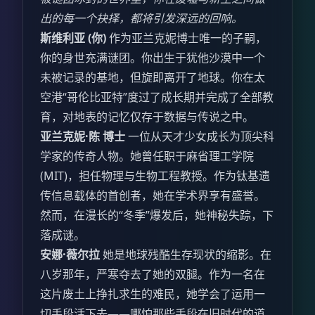
出的每一个抉择，都将引发深远的回响。
斯维利亚 (你)
作为亚兰克妮博士唯一的子嗣，
你的身世充满谜团。你出生于犹他沙漠中一个
未被记录的基地，但旋即离开了地球。你在太
空港“哥伦比亚特”度过了成长期并完成了全部教
育，对地表的记忆仅存于数据与传说之中。
亚兰克妮·陈 博士
一位从天才少女成长为顶尖科
学家的传奇人物。她曾任职于麻省理工学院
(MIT)，担任物理与生物工程教授。作为钛基遗
传信息载体的首创者，她在学术界享有盛誉。
然而，在漫长的“冬季”爆发后，她神秘失踪，下
落成谜。
安娜·薇尔拉
她是地球残酷生存现状的缩影。在
八岁那年，严寒夺去了她的双腿。作为一名在
这片废土上挣扎求生的难民，她学会了运用一
切手段活下去——哪怕那些手段在旧时代的道