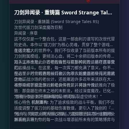
刀剑异闻录 · 重铸篇 Sword Strange Tales
RS
刀剑异闻录 · 重铸篇 (Sword Strange Tales RS)
次世代拔刀剑深度魔改巨制
异闻录 · 序章
这不仅仅是一个整合包，这是一部由利刃谱写的次世代冒
险史诗。本作以“拔刀剑”为核心灵魂，贯穿了整个游戏的
主线流程。
在这个宏大的世界中，我们不仅收录了当前版本所有的拔
刀剑附属模组，更倾注心血，将二十余把旧版本的传奇名
刀手工移植至此。古老的锋芒与崭新的利刃，将在这里交
踏入这片土地，你将彻底告别以往那种因数值崩坏而导致
汇。
的枯燥战斗。在这里，每一次挥刀都充满了意义，你不必
担心千辛万苦锻造的神兵会因为敌人的脆弱而显得无用武
在这里，时空的界限被打破。你不仅能重逢那些儿时曾陪
之地。
伴你征战沙场的老伙计，还能邂逅许多近年来活跃在大众
视野中的新锐之作。新老伙伴齐聚，共铸传说。
本作延续了原版游戏的经典传统，并将这一传统推向了极
致：那盘踞在终末之地的末影龙，经过深度魔改，已化身
为阻挡你通往剑道巅峰的最终试炼。
“吾有一剑，起于微末现世，终可斩裂虚空终末！”
核心特色
机制重构:
为了追求极致的战斗平衡，我们不仅
适度调整了拔刀剑的基础伤害数值，更引入了独创的『怒
伤』与『我势』两大核心机制。这些基于拔刀剑定制的全
“唯有与势均力敌的宿敌交锋，方能领悟战斗那一刻酣畅
新系统，将为你的每一次战斗增添前所未有的策略博弈与
淋漓的真谛！”
趣味体验。
阶梯试炼:
强者之路并非一蹴而就。本作引入