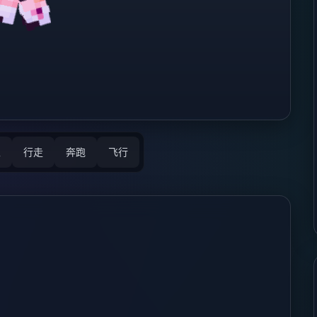
立
行走
奔跑
飞行