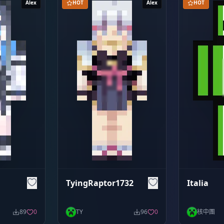
Alex
HOT
Alex
HOT
TyingRaptor1732
Italia
89
0
TY
96
0
核中團