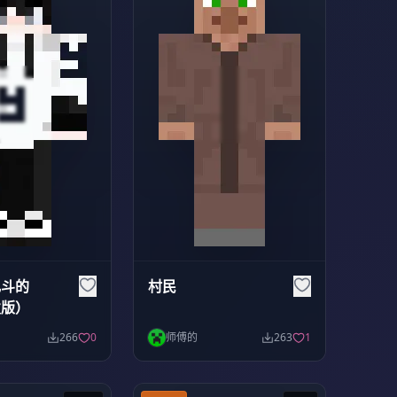
乱斗的
村民
发版）
266
0
师傅的
263
1