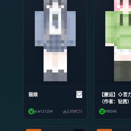
猫娘
【搬运】◇苦
（作者：钻茜
ycw121204
2,058
3
WBSKK