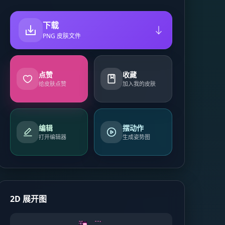
下载
PNG 皮肤文件
点赞
收藏
给皮肤点赞
加入我的皮肤
编辑
摆动作
打开编辑器
生成姿势图
2D 展开图