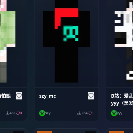
力怕娘
szy_mc
B站：爱
）
yyy（黑
461
0
szy
264
1
yyy