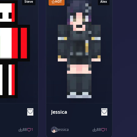
Steve
HOT
Alex
Jessica
88
1
Jessica
88
1