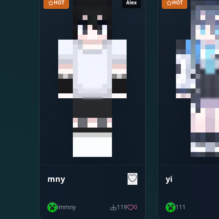
HOT
Alex
HOT
mny
yi
immny
119
0
111