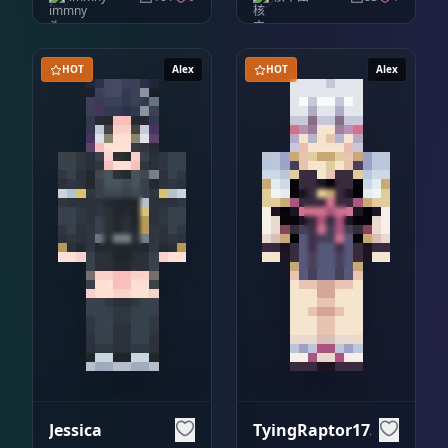
HOT
Alex
HOT
Alex
Jessica
TyingRaptor1732