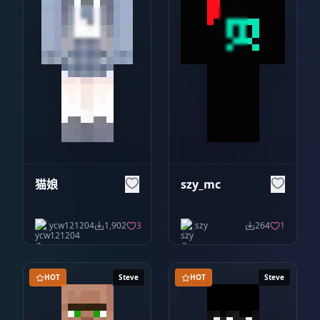
猫娘
szy_mc
ycw121204
1,902
3
szy
264
1
HOT
Steve
HOT
Steve