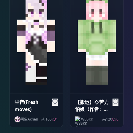
尘音(Fresh
【搬运】◇苦力
moves)
怕娘（作者：钻
茜）
阿尘Achen
160
1
WBSKK
120
0