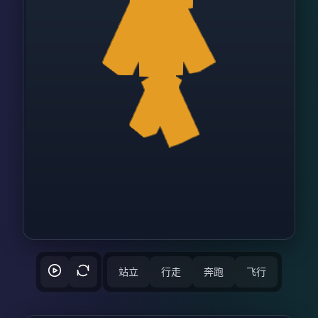
站立
行走
奔跑
飞行