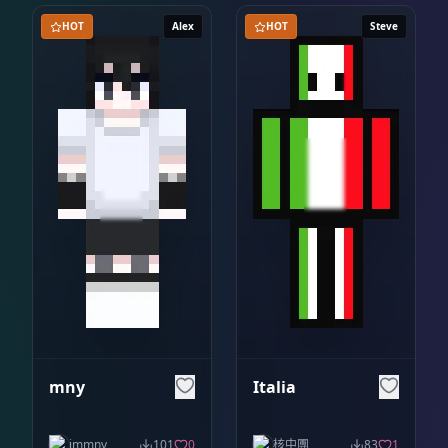
HOT
Alex
HOT
Steve
mny
Italia
immny
101
0
核中團
83
1