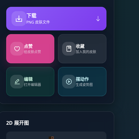
下载
PNG 皮肤文件
点赞
收藏
给皮肤点赞
加入我的皮肤
编辑
摆动作
打开编辑器
生成姿势图
2D 展开图