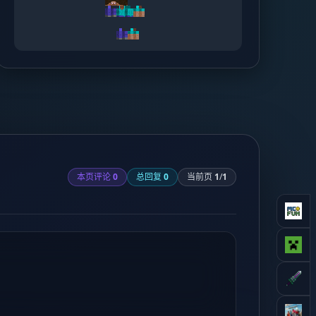
本页评论
0
总回复
0
当前页
1
/
1