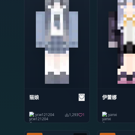
猫娘
伊蕾娜
ycw121204
1,293
1
yanxi