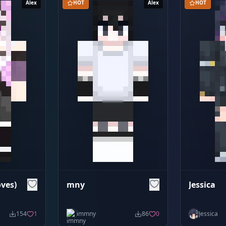
Alex
HOT
Alex
HOT
ves)
mny
Jessica
154
1
immny
86
0
Jessica