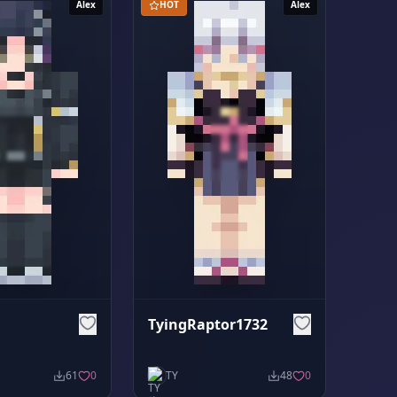
Alex
HOT
Alex
TyingRaptor1732
61
0
TY
48
0