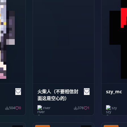
火柴人（不要相信封
szy_mc
面这是空心的）
504
0
river
376
1
szy