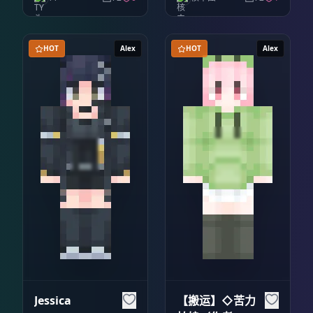
HOT
Alex
HOT
Alex
Jessica
【搬运】◇苦力