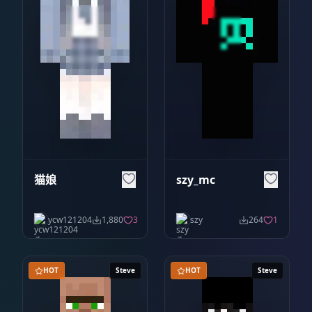
猫娘
szy_mc
ycw121204
1,880
3
szy
264
1
HOT
Steve
HOT
Steve