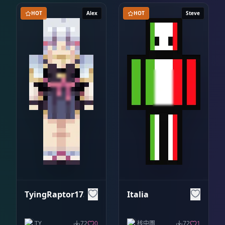
HOT
Alex
HOT
Steve
TyingRaptor1732
Italia
TY
72
0
核中團
72
1