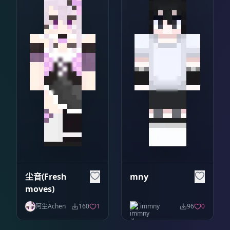
尘音(Fresh
mny
moves)
阿尘Achen
160
1
immny
96
0