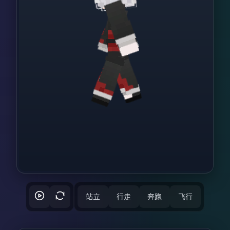
站立
行走
奔跑
飞行