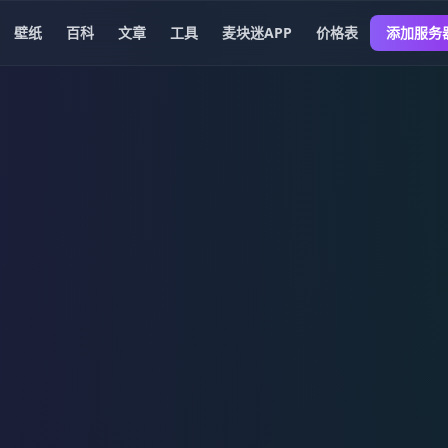
壁纸
百科
文章
工具
麦块迷APP
价格表
添加服务