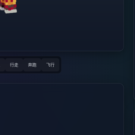
立
行走
奔跑
飞行