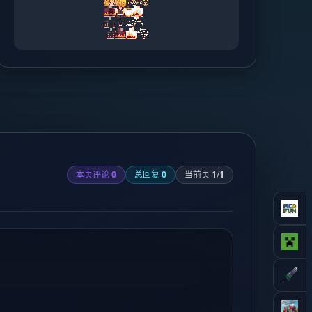
本页评论
0
总回复
0
当前页
1
/
1