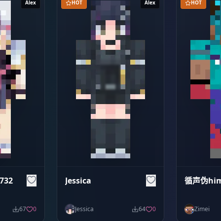
Alex
HOT
Alex
HOT
732
Jessica
循声伪hi
67
0
Jessica
64
0
Zimei