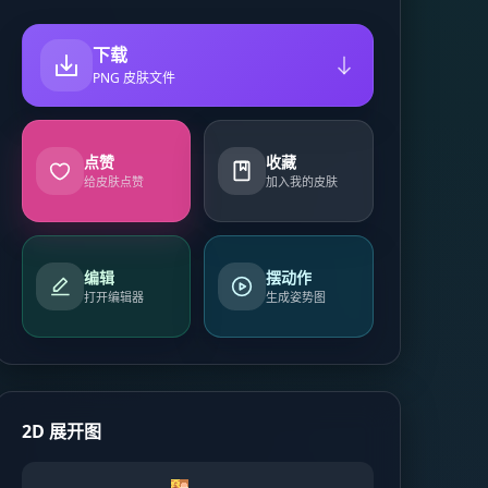
下载
PNG 皮肤文件
点赞
收藏
给皮肤点赞
加入我的皮肤
编辑
摆动作
打开编辑器
生成姿势图
2D 展开图