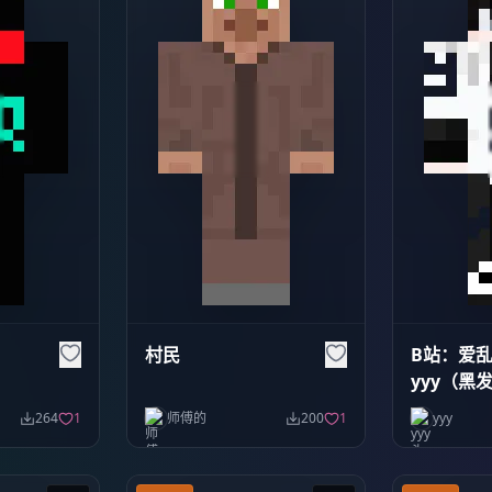
村民
B站：爱
yyy（黑
264
1
师傅的
200
1
yyy