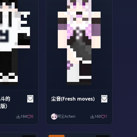
乱斗的
尘音(Fresh moves)
发版）
184
0
阿尘Achen
160
1