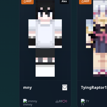
HOT
Alex
HOT
mny
TyingRaptor1
immny
88
0
TY