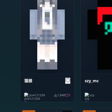
猫娘
szy_mc
ycw121204
1,848
3
szy