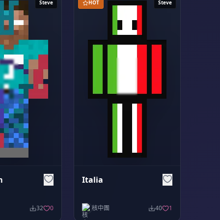
Steve
HOT
Steve
m
Italia
32
0
核中團
40
1