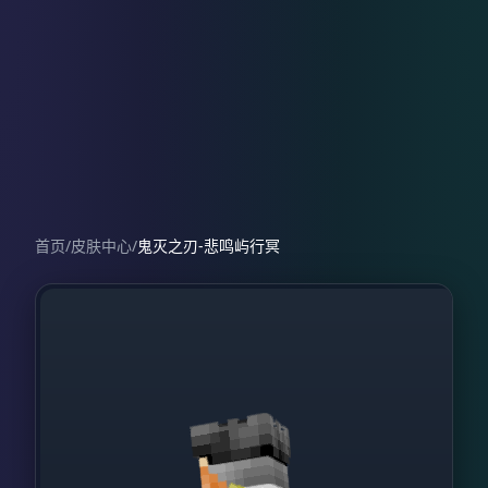
首页
/
皮肤中心
/
鬼灭之刃-悲鸣屿行冥