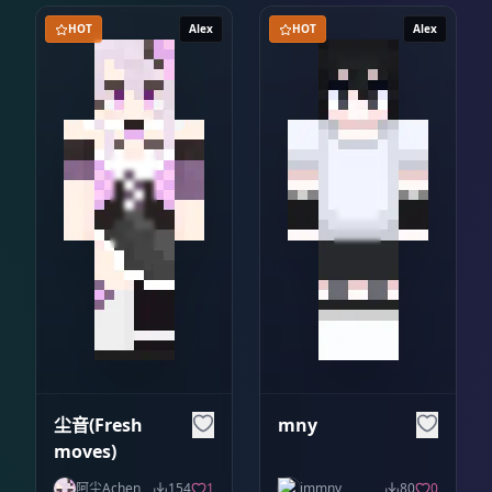
HOT
Alex
HOT
Alex
尘音(Fresh
mny
moves)
阿尘Achen
154
1
immny
80
0