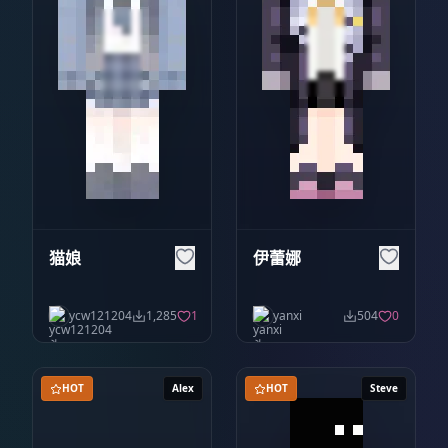
猫娘
伊蕾娜
ycw121204
1,285
1
yanxi
504
0
HOT
Alex
HOT
Steve