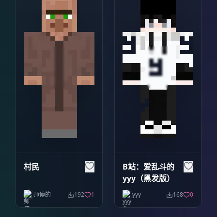
村民
B站：爱乱斗的
yyy（黑发版）
师傅的
192
1
yyy
168
0