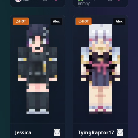
HOT
Alex
HOT
Alex
Jessica
TyingRaptor1732