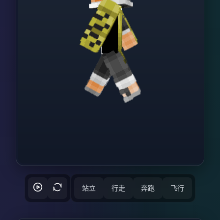
站立
行走
奔跑
飞行