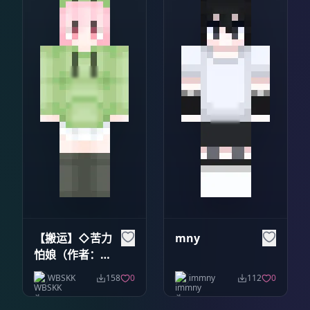
【搬运】◇苦力
mny
怕娘（作者：钻
茜）
WBSKK
158
0
immny
112
0