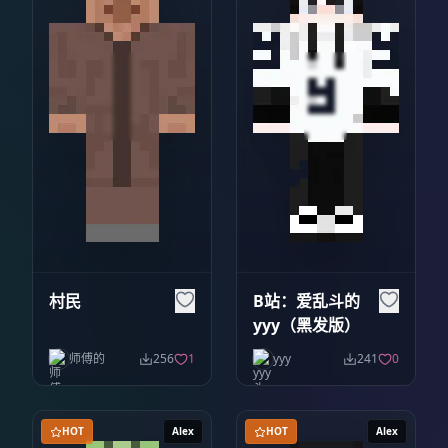
村民
B站：爱乱斗的
yyy（黑发版）
师傅的
256
1
yyy
241
0
HOT
Alex
HOT
Alex