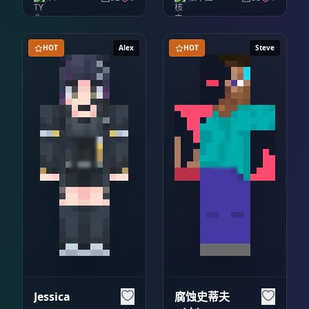
HOT
Alex
HOT
Steve
Jessica
腐蚀史蒂夫