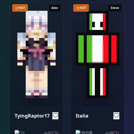
HOT
Alex
HOT
Steve
TyingRaptor1732
Italia
TY
92
0
核中團
88
1