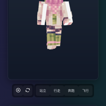
站立
行走
奔跑
飞行