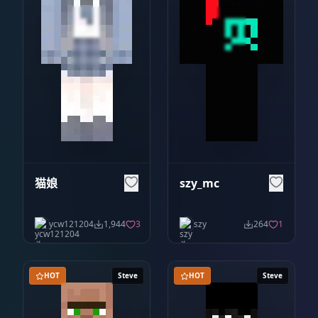
猫娘
szy_mc
ycw121204
1,944
3
szy
264
1
HOT
Steve
HOT
Steve