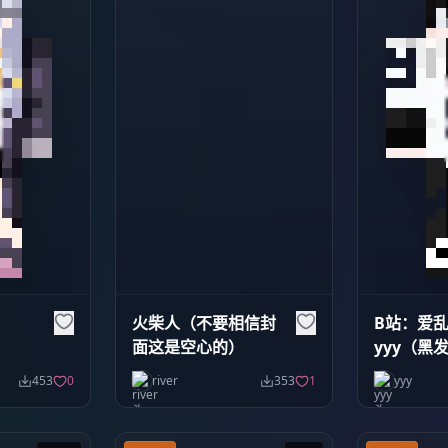
火柴人（不要相信封
B站：爱
面这是空心的）
yyy（黑
453
0
river
353
1
yyy