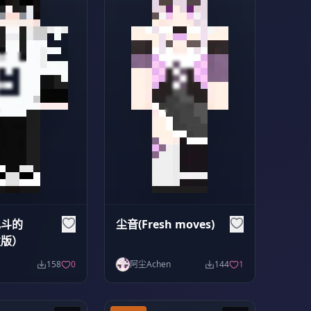
乱斗的
尘音(Fresh moves)
发版）
158
0
阿尘Achen
144
1