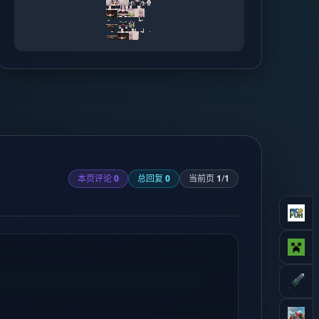
本页评论
0
总回复
0
当前页
1
/
1