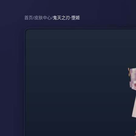
首页
/
皮肤中心
/
鬼灭之刃-堕姬