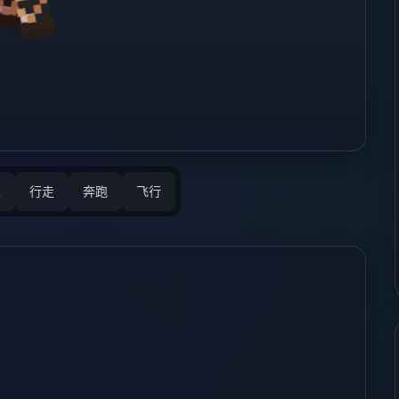
立
行走
奔跑
飞行