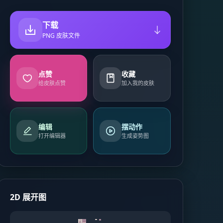
下载
PNG 皮肤文件
点赞
收藏
给皮肤点赞
加入我的皮肤
编辑
摆动作
打开编辑器
生成姿势图
2D 展开图