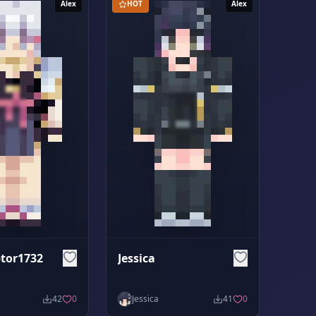
Alex
HOT
Alex
tor1732
Jessica
42
0
Jessica
41
0