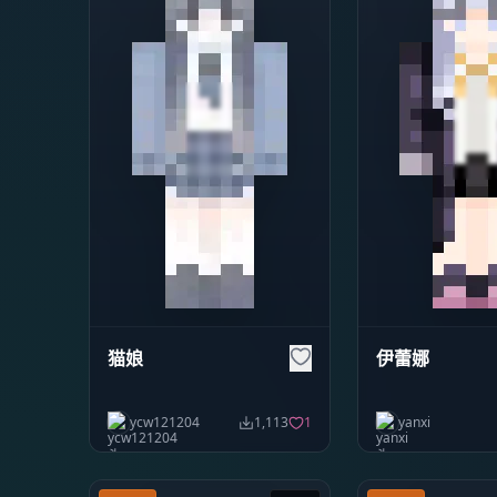
猫娘
伊蕾娜
ycw121204
1,113
1
yanxi