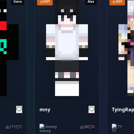
Steve
HOT
Alex
HOT
mny
TyingRap
111
1
immny
56
0
TY