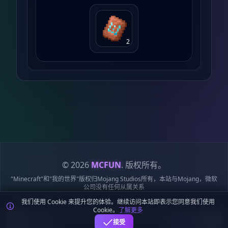
2
© 2026
MCFUN
. 版权所有。
"Minecraft"和"我的世界"版权归Mojang Studios所有，本站与Mojang，微软
公司没有任何从属关系
我们使用 Cookie 来提升您的体验。继续访问本站即表示您同意我们使用
隐私政策
服务条款
Cookie 政策
站点地图
鄂ICP备19018284号-6
Cookie。
了解更多
鄂公网安备42018502009170号
麦块迷APP - 在这里总会找到你喜欢的MC基
下载
接受
岩版资源！