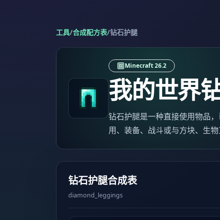
工具
/
合成配方表
/
钻石护腿
Minecraft 26.2
我的世界
钻石护腿是一种直接使用物品，已按 J
用、装备、战斗或与方块、生物
钻石护腿合成表
diamond_leggings