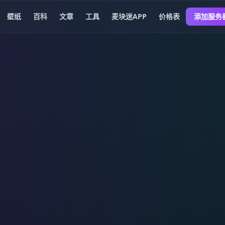
壁纸
百科
文章
工具
麦块迷APP
价格表
添加服务