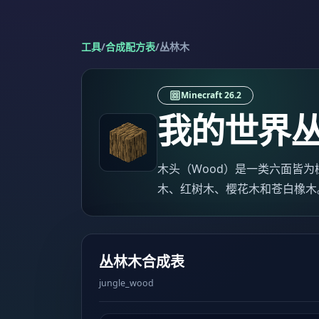
工具
/
合成配方表
/
丛林木
Minecraft 26.2
我的世界
木头（Wood）是一类六面皆
木、红树木、樱花木和苍白橡木
丛林木合成表
jungle_wood