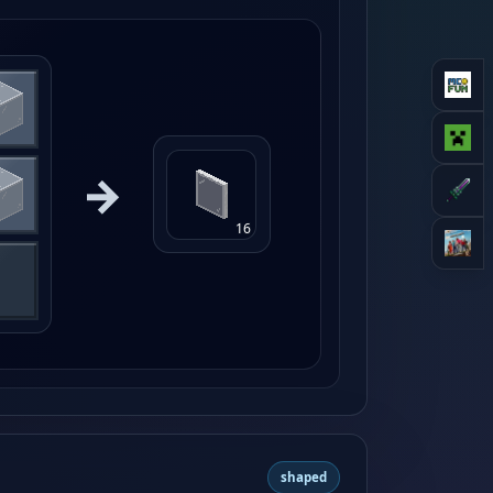
→
16
shaped