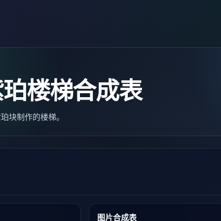
紫珀楼梯合成表
）是紫珀块制作的楼梯。
图片合成表