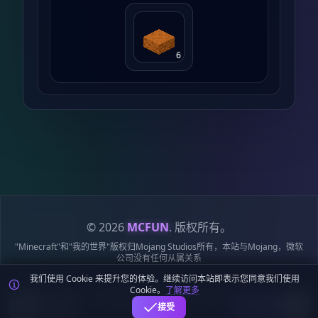
6
© 2026
MCFUN
. 版权所有。
"Minecraft"和"我的世界"版权归Mojang Studios所有，本站与Mojang，微软
公司没有任何从属关系
我们使用 Cookie 来提升您的体验。继续访问本站即表示您同意我们使用
隐私政策
服务条款
Cookie 政策
站点地图
鄂ICP备19018284号-6
Cookie。
了解更多
鄂公网安备42018502009170号
麦块迷APP - 在这里总会找到你喜欢的MC基
下载
接受
岩版资源！