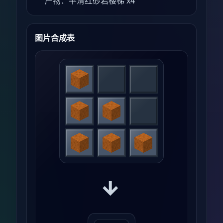
产物：平滑红砂岩楼梯 x4
图片合成表
→