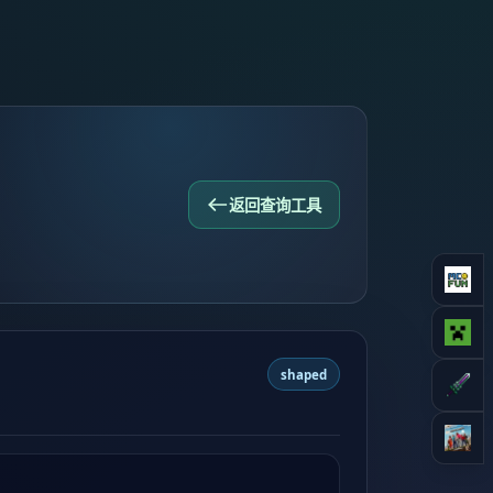
返回查询工具
shaped