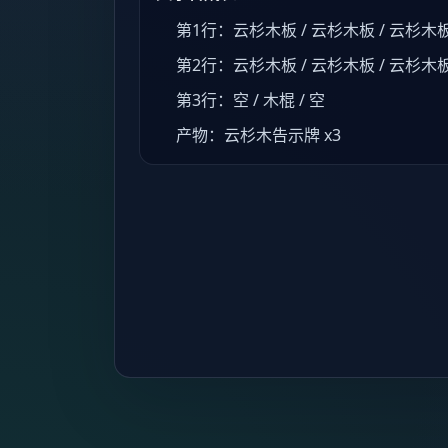
第1行：云杉木板 / 云杉木板 / 云杉木
第2行：云杉木板 / 云杉木板 / 云杉木
第3行：空 / 木棍 / 空
产物：云杉木告示牌 x3