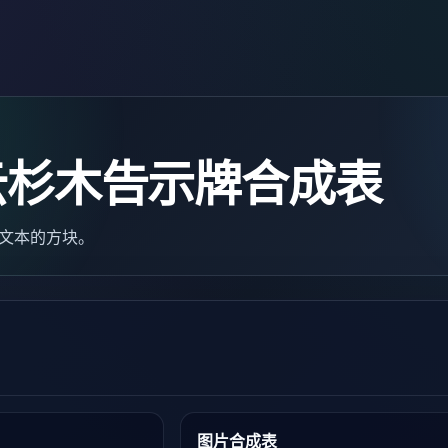
云杉木告示牌合成表
示文本的方块。
图片合成表