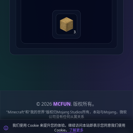
3
© 2026
MCFUN
. 版权所有。
"Minecraft"和"我的世界"版权归Mojang Studios所有，本站与Mojang，微软
公司没有任何从属关系
我们使用 Cookie 来提升您的体验。继续访问本站即表示您同意我们使用
隐私
服务
Cookie
站点
鄂ICP备
鄂公网安备
Cookie。
了解更多
政策
条款
政策
地图
19018284号-6
42018502009170号