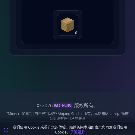
3
© 2026
MCFUN
. 版权所有。
"Minecraft"和"我的世界"版权归Mojang Studios所有，本站与Mojang，微软
公司没有任何从属关系
我们使用 Cookie 来提升您的体验。继续访问本站即表示您同意我们使用
隐私
服务
Cookie
站点
鄂ICP备
鄂公网安备
Cookie。
了解更多
政策
条款
政策
地图
19018284号-6
42018502009170号