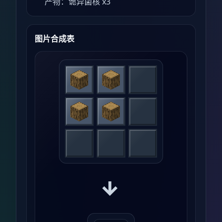
产物：诡异菌核 x3
图片合成表
→