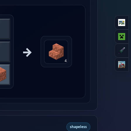
→
4
shapeless