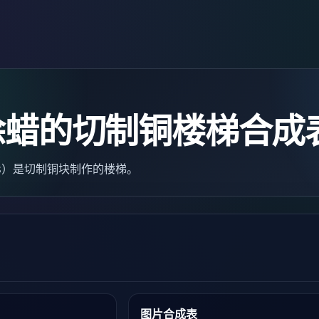
涂蜡的切制铜楼梯合成
tairs）是切制铜块制作的楼梯。
图片合成表