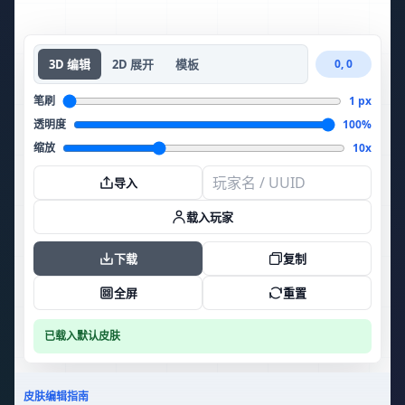
3D 编辑
2D 展开
模板
0, 0
笔刷
1 px
透明度
100%
缩放
10x
导入
载入玩家
下载
复制
全屏
重置
已载入默认皮肤
皮肤编辑指南