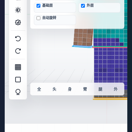
基础层
外层
自动旋转
全
头
身
臂
腿
外