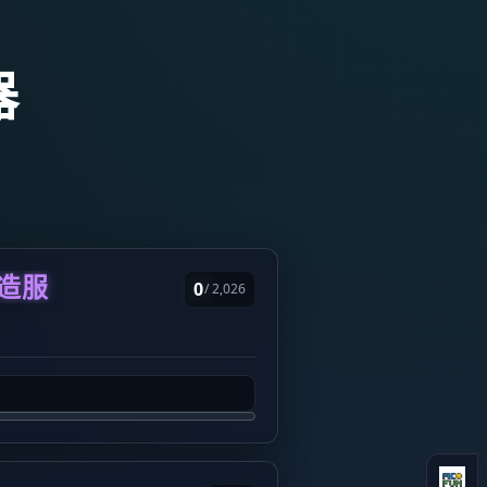
器
创造服
0
/ 2,026