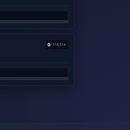
0
/ 114,514