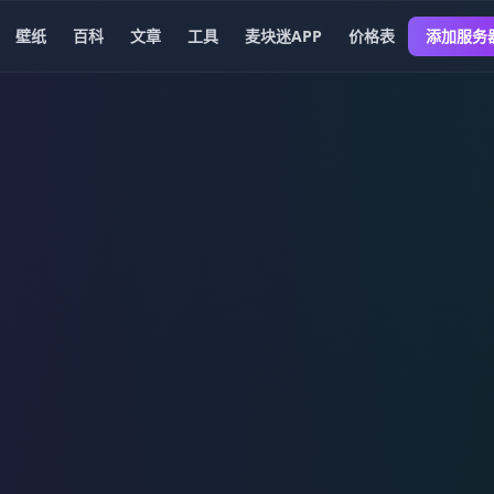
壁纸
百科
文章
工具
麦块迷APP
价格表
添加服务