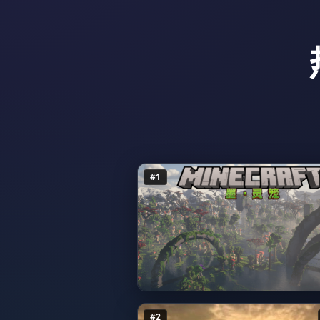
#1
#2