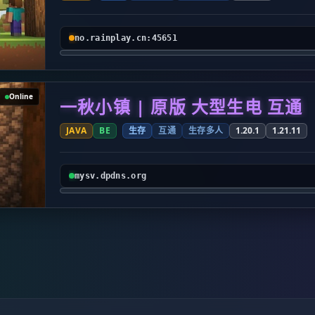
no.rainplay.cn:45651
Online
一秋小镇 | 原版 大型生电 互通
JAVA
BE
生存
互通
生存多人
1.20.1
1.21.11
mysv.dpdns.org