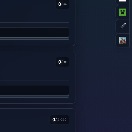
0
/ ∞
0
/ ∞
0
/ 2,026