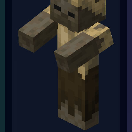
疣猪兽
Hoglin
疣猪兽是一种敌对生物，目标版本中可见于下界，基
础生命值为 40 / 20。
刷新：下界
掉落：生猪排、皮革