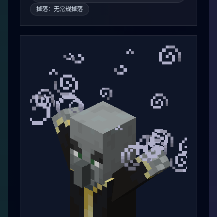
敌对
主世界 / 末地
末影螨
Endermite
末影螨（Endermite）是末影珍珠落地时生成的敌对
生物。
刷新：每个末影珍珠落地时，末影螨都有5%的概率在玩
家使用该末影珍珠传送前或传送后的位置生成。
掉落：无常规掉落