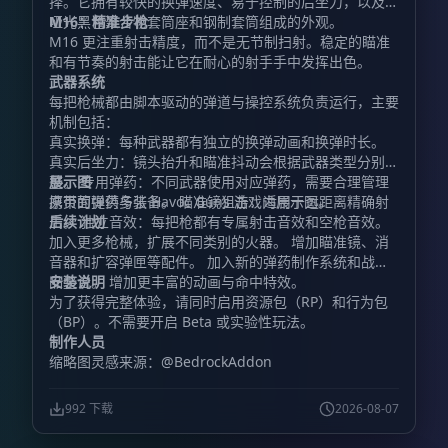
择。它拥有较快的换弹速度、易于控制的后坐力，以及由
哑光黑色聚合物套筒座和钢制套筒组成的外观。
M16：精准步枪
M16 更注重射击精度，而不是无节制扫射。稳定的瞄准
和有节奏的射击能让它在耐心的射手手中发挥出色。
武器系统
每把枪械都由脚本驱动的弹道与操控系统负责运行，主要
机制包括：
真实换弹：每种武器都有独立的换弹动画和换弹时长。
真实后坐力：镜头抬升和瞄准抖动会根据武器类型分别调
整。 专用弹药：不同武器使用对应弹药，需要合理管理
展示图
携带的弹药与装备。 瞄准镜狙击：适用于远距离精确射
原页面提供多张 Havoc Guns 游戏内展示图。
击。 独立音效：每把枪都有专属射击音效和空枪音效。
后续计划
加入更多枪械，扩展不同类别的火器。 增加瞄准镜、消
音器和扩容弹匣等配件。 加入新的弹药制作系统和战利
品整合。 增加更丰富的动画与命中特效。
安装说明
为了获得完整体验，请同时启用资源包（RP）和行为包
（BP）。不需要开启 Beta 或实验性玩法。
制作人员
缩略图灵感来源：@BedrockAddon
992 下载
2026-08-07