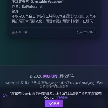
不稳定天气（Unstable Weather）
返回大厅。 - **套装编辑：** 可以修改已有套装，也能
作者：EuPhilocalist
按照服务器需求调整装备配置。 - **挑战模式：** 直接
简介
向其他玩家发起决斗邀请。 - **自定义套装：** 最多保
不稳定天气会让你所在区域的天气变得难以预测。天气不
存 100 套自定义套装。 **包含的游戏模式** 插件提供
再按照正常间隔变化，而是会更加频繁地轮换，在晴天、
11 套预配置套装，说明中列出的模式包括： -
降雨、雷暴以及其他天气状况之间快速切换。
**Classic（经典）：** 铁制盔甲搭配钻石剑，考验基础
战斗技巧。 - **Diamond（钻石）：** 全套钻石装备，
168 下载
2026-08-05
进行正面硬碰硬的战斗。 - **Netherite（下界合金）：
** 全套下界合金装备，并提供附魔金苹果。 -
**Archer（弓箭手）：** 使用弓进行远程战斗，装备皮
革盔甲。 - **UHC：** 使用金头和战术装备，重点考验
治疗与战斗策略。 - **Sumo（相扑）：** 只允许通过
击退将对手打下平台，需要准备专用平台竞技场。 -
**Gapple（金苹果）：** 一边使用金苹果恢复，一边承
受对手的持续攻击。 **玩家命令** - `/duel:menu`：打
开游戏模式选择菜单，也可以使用菜单物品。 -
© 2026
MCFUN
. 版权所有。
`/duel:menuitem`：获得交互式决斗菜单物品。 -
"Minecraft"和"我的世界"版权归Mojang Studios所有，本站与Mojang，微软
`/duel:team `：加入团队排队。例如，`/duel:team
公司没有任何从属关系
classic 2` 可加入 2v2 经典模式。 - `/duel:leaveteam`：
我们使用 Cookie 来提升您的体验。继续访问本站即表示您同意我们使用
离开当前团队队列。 - `/duel:leave`：离开当前 1v1 队
隐私政策
服务条款
Cookie 政策
站点地图
鄂ICP备19018284号-6
Cookie。
了解更多
列，或在比赛中认输。 - `/duel:listkits`：查看所有可用
鄂公网安备42018502009170号
麦块迷APP - 在这里总会找到你喜欢的MC基
下载
接受
套装。 - `/duel:status`：查看自己是否正在排队。 -
岩版资源！