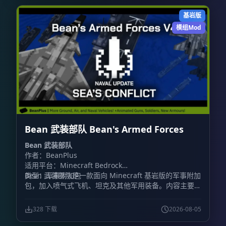
基岩版
模组Mod
Bean 武装部队 Bean's Armed Forces
Bean 武装部队
作者：BeanPlus
适用平台：Minecraft Bedrock
类型：军事附加包
Bean 武装部队是一款面向 Minecraft 基岩版的军事附加
包，加入喷气式飞机、坦克及其他军用装备。内容主要围
绕载具战斗展开，包含装甲车辆和战斗机，同时加入火
炮、防毒面具、枪械等地面装备。
328 下载
2026-08-05