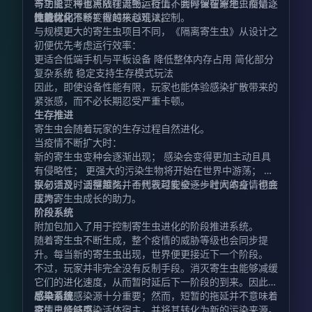
与功能，将重点放在流畅运行上，同时保留寄生虫疫情逐
寄生虫变种也将陆续诞生。疫情不会停留在原地，而是会
步进化、不断扩散的核心玩法。
随着时间推移变得越来越难以控制。
性能优化
与规模更大的寄生虫项目不同，《隔离寄生虫》从设计之
初便优先考虑运行效率：
更适合低端手机与平板设备 降低整体内存占用 简化部分
复杂系统 稳定支持生存模式玩法
因此，即使设备性能有限，玩家也能体验感染扩散带来的
紧张感，而不必长期忍受严重卡顿。
生存推进
寄生虫会随着玩家的生存过程自然进化。
当疫情不断扩大时：
新的寄生虫变种会逐渐出现； 感染会变得更加主动且具
有侵略性； 更强大的污染生物将开始在世界中游荡； 玩
家必须及时调整策略，否则就可能被逐步壮大的疫情彻底
换句话说，活得越久并不代表越安全——时间本身，也会
压垮。
成为寄生虫成长的助力。
阶段系统
附加包加入了用于控制寄生虫进化的阶段推进系统。
随着寄生虫不断生成，整个疫情的威胁等级也会同步提
升。每当新的寄生虫出现，世界便更接近下一个阶段。
不过，玩家并非完全没有反制手段。消灭寄生虫能够减缓
它们的进化速度，从而暂时延后下一阶段的到来。因此，
尽早清理感染源十分重要；然而，短暂的拖延并不意味着
感染系统
疫情已经结束。
寄生虫能够感染活体宿主，并将其转化为新的污染来源。