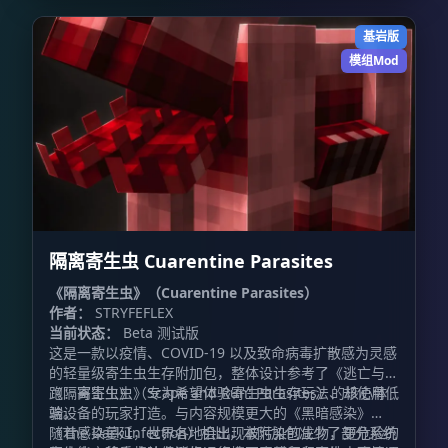
基岩版
模组Mod
隔离寄生虫 Cuarentine Parasites
《隔离寄生虫》（Cuarentine Parasites）
作者：
STRYFEFLEX
当前状态：
Beta 测试版
这是一款以疫情、COVID-19 以及致命病毒扩散感为灵感
的轻量级寄生虫生存附加包，整体设计参考了《逃亡与奔
跑：寄生虫》（Scape and Run: Parasites）的核心体
《隔离寄生虫》专为希望体验寄生虫生存玩法、却使用低
验。
端设备的玩家打造。与内容规模更大的《黑暗感染》
（The Dark Infection）相比，本附加包减少了部分系统
随着感染蔓延，世界各地会出现被污染的生物，更危险的