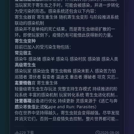
当玩家死于寄生虫之手时，可能会被感染，并进一步转化
为受污染的形态。感染系统还包含以下内容：
寄生虫器官 寄生重生体 随机寄生虫变形 与阶段推进系统
联动的感染机制
感染并不是单纯的死亡结果，而是寄生虫继续扩散的一
环。即使玩家倒下，疫情仍有可能借此获得新的力量。
寄生虫变种
目前已加入的受污染生物包括：
常见宿主
感染牛 感染猪 感染羊 感染马 感染村民 感染狼 感染人类
高级寄生虫
感染玩家 感染幼虫 寄生虫蜘蛛 感染末影人 感染苦力怕
巡猎者 潜伏者 裂变者 温迪戈 重击者 爆破者 坦克 灾厄者
寄生虫器官 寄生重生体
主要特色
轻量级寄生虫生存玩法 完整支持生存模式 持续推进的阶
段系统 丰富的感染机制 玩家转化系统 寄生虫进化机制
针对低端设备进行优化 持续更新 灵感来源于《逃亡与奔
注意事项
跑：寄生虫》（Scape and Run: Parasites）
感染不会停止进化。
你在世界中坚持得越久，寄生虫就会变得越强。尽早发现
并消灭它们，否则一旦疫情失去控制，整片世界都可能被
污染吞没。
229 下载
2026-08-06