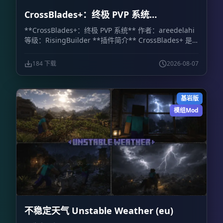
CrossBlades+：终极 PVP 系统
CrossBlades+: Ultimate PVP System
**CrossBlades+：终极 PVP 系统** 作者：areedelahi
等级：RisingBuilder **插件简介** CrossBlades+ 是
一套面向 Minecraft 基岩版世界、服务器和 Realm 的竞
技场决斗系统。玩家可以通过可视化箱子界面挑战好友、
184 下载
2026-08-07
预览套装，并立即参加 1v1 单挑或最多 5v5 的团队决
斗。 相比依赖聊天命令的传统系统，CrossBlades+ 提供
了更直观的操作方式。管理员只需设置竞技场位置，插件
基岩版
就会自动处理排队、匹配、传送、地图重置和战后物品恢
复。 **主要功能** - **可视化箱子菜单：** 通过库存
模组Mod
式界面选择游戏模式和套装，不需要记忆复杂命令。 -
**快捷菜单物品：** 使用命令获得菜单物品，可快速打
开主决斗菜单、挑战菜单和团队菜单。 - **公平排队与
团队模式：** 支持经典 1v1，也支持 2v2、3v3、4v4 和
5v5 团队决斗。人数达到要求后，系统会自动完成匹配并
将玩家传送至竞技场。 - **多竞技场与自动重置：** 每
种套装最多可配置 10 个竞技场，让多场决斗同时进行。
比赛结束后，系统会自动恢复竞技场地形，重置范围上限
为 64×64 格。 - **物品栏保护：** 战斗开始前保存玩家
不稳定天气 Unstable Weather (eu)
的物品、经验值和位置，比赛结束后完整恢复。 - **大
厅系统：** 设置主大厅出生点后，玩家完成决斗会自动