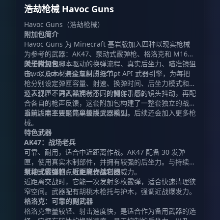
浩劫枪械 Havoc Guns
Havoc Guns（浩劫枪械）
附加包简介
Havoc Guns 为 Minecraft 基岩版加入四种以现实枪械
为参考的武器：AK47、泵动式霰弹枪、格洛克和 M16。
附加包包含脚本驱动的换弹流程、真实后坐力、瞄准镜狙
关于附加包
击，以及木材与金属材质细节。
Havoc Guns 通过专用的 Script API 武器引擎，为每把
枪分别设定弹匣容量、射速、换弹时间、后坐力模式和弹
道表现。不同武器拥有不同的操作手感。
装入弹匣、进入瞄准状态、控制射击后的镜头抖动，再配
合各自的枪声反馈，这套附加包构建了一整套独立的战斗
系统，而不只是简单替换武器模型。
当前版本主要聚焦高级版火器系列，后续还会加入更多枪
械。
特色武器
AK47：战场老兵
可靠、耐用，适合中近距离作战。AK47 配备 30 发弹
匣，使用真实木制部件，并拥有较强的后坐力。与持续扫
射相比，控制点射更能发挥它的威力。
泵动式霰弹枪：近距离作战利器
近距离交战时，它能一次发射多枚霰弹，适合快速清理狭
窄空间。武器配有胡桃木枪托与护木，强调近战爆发力。
格洛克：可靠的副武器
格洛克重量较轻、射击速度快，是适合作为备用武器的选