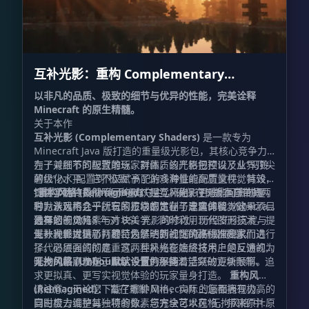
互补光影：重构 Complementary
Shaders - Reimagined
以非凡的品质、极致的细节与优异的性能，完美诠释
Minecraft 的原生精髓。
关于本作
互补光影 (Complementary Shaders)
是一款专为
Minecraft Java 版打造的重量级光影包，其核心竞争力
在于对细节的极致雕琢、对画质的严格把控以及业界顶尖
为了兼顾不同配置的玩家群体，该光影包预设了从“马铃
的优化水平。它不仅赋予了游戏海量的高质量视觉特效，
薯级”入门配置到“极致”高配的多种性能配置文件。其设
提供了两种截然不同的默认视觉风格，更难能可贵的是，
计哲学始终贯彻“绝不喧宾夺主”，确保在提升画质的同
“重构风格 (Reimagined)”
是互补光影 r5 版本自带的两
它为游戏内几乎所有的方块都定制了专属的视觉效果。
时，永远不会干扰玩家正常的生存与建造体验。这一项目
种默认风格之一。它的核心宗旨在于忠实保留 Minecraft
最早始于 2018 年对 BSL 光影的修改，历经岁月沉淀与
独有的视觉元素与方块美学，同时利用现代图形技术，提
选择您的风格
无数次重大更新，甚至为了达到社区的高标准要求而进行
供一种经过精心打磨、焕然一新的“原版升级”质感。
互补光影提供了两种特色鲜明的视觉风格供探险家们选
了代码层面的彻底重写。互补光影始终将用户的反馈视为
择。必须强调的是，这两种风格在底层技术上是互通的，
开发的最高准则，直至今日仍保持着活跃的更新频率。
唯一的区别仅在于
无拘风格 (Unbound)：
默认设置
专为那些渴望突破方块限制、追
的不同：
求更拟真、更写实视觉体验的玩家量身打造。
重构风格
(Reimagined)：
请注意，无论您下载了哪种风格，实际上您都拥有极高的
旨在重塑 Minecraft 的画面表现力，
同时极力维护其独特的像素与方块艺术风格，带来原汁原
自由度去调整每一项参数。您完全可以在“无拘风格”中将