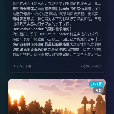
论是在地面还是水面，都能感受到细腻的物理表现。此
外，当天气在晴雨之间切换时，云层的形态也会随之发生
电影级沉浸体验：内置电影黑边模式（Cinematic
动态变化。
bars）与专业级的动态模糊，赋予画面更流畅、更真实
的电影质感。
精细生态环境：着色器对水下光影进行了深度优化，呈现
出极具真实感与细节深度的水下世界。
Derivative Shader 的硬件需求如何？
确实很高。鉴于 Derivative Shader 将重点放在追求高
端图形表现与极致细节呈现上，因此它对资源的占用非常
大。我们并不建议配置较低的设备或未达到性能标准的硬
Derivative Shader 的最佳应用场景
件尝试使用该着色器，以免影响游戏性能。
Derivative Shader 是展示宏大建筑结构或广阔史诗地图
的最佳拍档。对于追求极致视觉震撼，希望全面展示自己
宏伟建筑作品与壮丽氛围的玩家来说，它是最理想的选
择。
9,798 下载
2026-04-26
JAVA版
光影