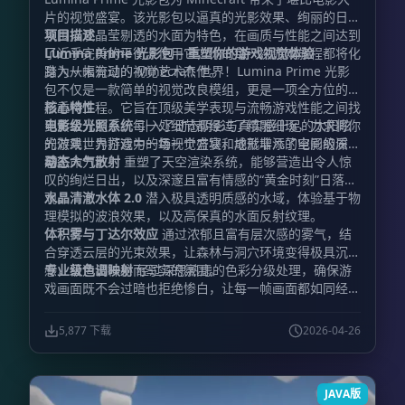
片的视觉盛宴。该光影包以逼真的光影效果、绚丽的日落
氛围以及晶莹剔透的水面为特色，在画质与性能之间达到
项目描述
了近乎完美的平衡。使用它，你的每一次游戏旅程都将化
Lumina Prime 光影包 – 重塑你的游戏视觉体验
身为一幅流动的视觉艺术杰作。
踏入从未有过的 Minecraft 世界！Lumina Prime 光影
包不仅是一款简单的视觉改良模组，更是一项全方位的图
形重构工程。它旨在顶级美学表现与流畅游戏性能之间找
核心特性
到黄金分割点。每一处细节都经过了精雕细琢，力求将你
电影级光照系统
引入了动态阴影与真实感十足的太阳眩
的游戏世界打造为一场视觉盛宴，成就非凡的电影级质
光效果，为游戏中的每一个方块和地形增添了空间的深度
感。
与生命力。
动态大气散射
重塑了天空渲染系统，能够营造出令人惊
叹的绚烂日出，以及深邃且富有情感的“黄金时刻”日落景
观。
水晶清澈水体 2.0
潜入极具透明质感的水域，体验基于物
理模拟的波浪效果，以及高保真的水面反射纹理。
体积雾与丁达尔效应
通过浓郁且富有层次感的雾气，结
合穿透云层的光束效果，让森林与洞穴环境变得极具沉浸
感，营造出神秘而写实的氛围。
专业级色调映射
经过深思熟虑的色彩分级处理，确保游
戏画面既不会过暗也拒绝惨白，让每一帧画面都如同经过
精心调色的艺术品。
5,877 下载
2026-04-26
JAVA版