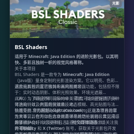
光影
BSL Shaders
适用于 Minecraft: Java Edition 的进阶光影包。以其明
快、多彩且独树一帜的视觉风格著称。
关于本项目
BSL Shaders 是一款专为
Minecraft: Java Edition
（Java版）量身定制的光影渲染方案。它以明亮、色彩饱
满且极具辨识度的独特的画风而闻名。
这款光影包内置了极其丰富的视觉增强功能，包括但不限
于：实时动态阴影、体积光照效果、环境光遮蔽
（AO）、辉光效果（Bloom）、高度可定制的云层与水
此外，为了满足不同玩家的审美需求，BSL 还提供了多种
体渲染，以及内置的抗锯齿技术。
可选的特效，例如景深效果、动态模糊、高光贴图与法线
贴图支持、卡通渲染风格（Celshading）以及世界曲率
快速导航
官方网站 (capttatsu.com)
：这是本项目的官
效果等，旨在为你的方块世界带来焕然一新且极具沉浸感
方大本营。你可以在此查阅最详尽的功能说明、常见问题
的体验。
解答（FAQs）以及更新日志。
为了维护良好的社区环境，请遵守以下使用条款：
社交媒体动态
：请关注我
的
许可权益：
Bluesky
和
X (Twitter)
账号，获取关于光影包开发