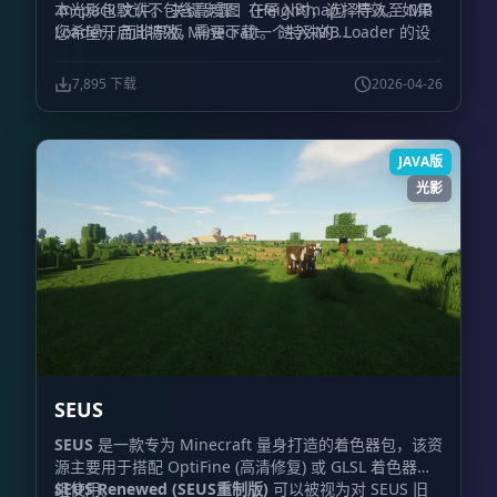
.mcpack 文件。 关键步骤：在导入时，选择导入至 MB
本光影包默认不包含高度图（Heightmap）特效。如果
Loader，而非原版 Minecraft。 进入 MB Loader 的设
您希望开启此特效，需要下载一个特殊的
置界面。 向下滚动并找到设置菜单，关闭所有“自动修复
renderchunk.material.bin 文件，该文件已集成了高度
(Autofix)”开关。 完成设置后，通过 MB Loader 启动游
图功能。获取方式请前往作者的 Discord 频道。
7,895 下载
2026-04-26
戏即可体验光影效果。
JAVA版
光影
SEUS
SEUS
是一款专为 Minecraft 量身打造的着色器包，该资
源主要用于搭配 OptiFine (高清修复) 或 GLSL 着色器模
组使用。
SEUS Renewed (SEUS重制版)
可以被视为对 SEUS 旧