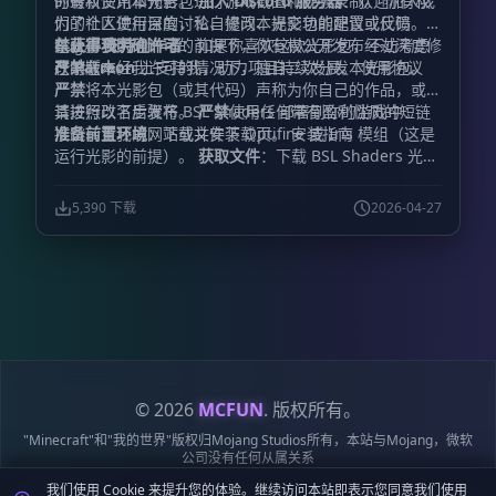
的最新资讯和预告。
你有权使用本光影包进行游戏截图和视频录制。 你有权
加入 Discord 服务器
：欢迎加入我
们的社区进行深度讨论、提问、提交功能建议或反馈
为了个人使用目的，私自修改本光影包的配置或代码。
Bug。
在
禁止事项：
获得我明确许可
支持创作者
的前提下，你有权公开发布经过深度修
：如果你喜欢这款光影包，不妨考虑
在
改的版本。
严禁
Patreon
在未经我许可的情况下，擅自二次分发本光影包。
上支持我，助力项目持续发展。 使用协议
严禁
将本光影包（或其代码）声称为你自己的作品，或对
其进行改名后发布。
请按照以下步骤将 BSL Shaders 部署到你的游戏中：
严禁
使用任何带有盈利性质的短链
准备前置环境
：下载并安装 Optifine 或 Iris 模组（这是
接跳转至我的网站或文件下载页。 安装指南
运行光影的前提）。
获取文件
：下载 BSL Shaders 光影
包文件。
置入文件
：将下载好的压缩包直接放入
文件夹中（无需解压）。
.minecraft\shaderpacks
5,390 下载
2026-04-27
启动游戏
：运行 Minecraft 启动器并进入游戏。
启用光
影
：依次打开“选项 (Options)” -> “视频设置 (Video
Settings)” -> “光影 (Shaders)”。
最终激活
：在列表中选
择
BSL Shaders
，享受你的全新视界。
© 2026
MCFUN
. 版权所有。
"Minecraft"和"我的世界"版权归Mojang Studios所有，本站与Mojang，微软
公司没有任何从属关系
我们使用 Cookie 来提升您的体验。继续访问本站即表示您同意我们使用
隐私政策
服务条款
Cookie 政策
站点地图
鄂ICP备19018284号-6