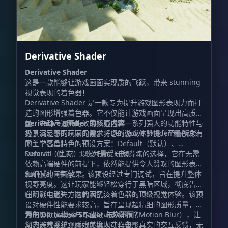
Derivative Shader
Derivative Shader
这是一款能够让游戏画面实现质的飞跃，带来 stunning
视觉表现的着色器！
Derivative Shader 是一款专为提升游戏图形表现力而打
造的图形增强着色器。它不仅能让游戏画面呈现出高质
量、生动且逼真的效果，更通过一系列强大的功能特性与
Derivative Shader 的核心内容
极具沉浸感的画面元素，将您的游戏体验提升至前所未有
为了满足不同玩家的需求，Derivative Shader 精心设计
的美学高度。
了三个各具特色的预设方案：Default（默认）、
Survival（生存）以及 Film（电影）。
Default（默认）：作为最受玩家青睐的选择，它在无需
依赖高端硬件的前提下，依然能提供令人赞叹的图形表现
和细腻的画面效果。
Survival（生存）：该预设经过专门调试，旨在提升整体
视野亮度。这让玩家能够轻松穿行于黑暗区域，彻底告别
在阴影中迷失方向的困扰。
Film（电影）：这代表了该着色器的顶级视觉体验。该预
设对硬件性能要求较高，旨在呈现超精细的图形质量，内
置电影黑边模式与专业级动态模糊（Motion Blur），让
为何 Derivative Shader 与众不同？
您的游戏视觉观感媲美真人动作电影。
动态天气系统：雨水环境现在具备了真实的交互反馈，无