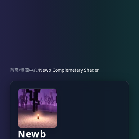
首页
/
资源中心
/
Newb Complemetary Shader
Newb