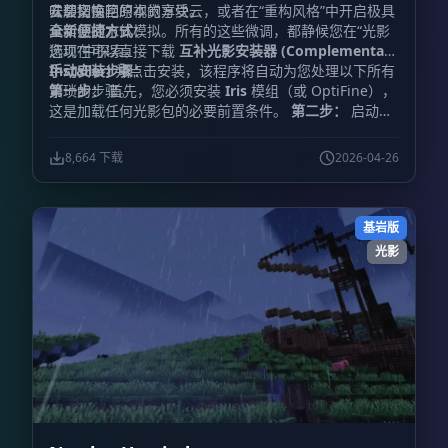
味却又惊艳的视觉享受。
云层切换回原本的方块云，或者在“重构风格”中开启极具
安装指南
真实感的水体模拟。所有的这些微调，都静候您在“光影
全新便捷方式：
选项”中探索。
您现在可以直接下载
互补光影安装器 (Complementary
Installer)
手动安装步骤：
并点击安装，该程序将自动为您处理以下所有
繁琐的步骤。
第一步：
首先，您必须安装
Iris
模组（或 OptiFine），
这是加载任何光影包的必要前置条件。
第二步：
启动游
戏，进入“视频设置”，找到并点击“光影包”或“光影”菜
单。
第三步：
点击菜单中的“光影包文件夹”按钮，系统
8,664 下载
2026-04-26
将自动打开对应的文件夹窗口。
第四步：
下载互补光影
文件，并将该文件直接放入刚才打开的文件夹中。（
重要
提示：
请勿解压该压缩文件，直接放入即可）。
第五
基岩版
步：
返回游戏窗口，在光影包列表中选中
“Complementary”即可启用。（如果列表中未显示，请
光影
尝试刷新菜单）。