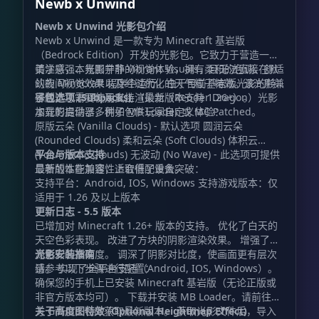
Newb x Unwind
Newb x Unwind 光影包介绍
Newb x Unwind 是一款专为 Minecraft 基岩版
（Bedrock Edition）开发的光影包。它致力于营造一种
美学感强、氛围宁静的视觉体验，拥有柔和的色调、舒适
请注意，本光影并非 Vibrant Visuals，且无法直接在默
的夜间视觉效果以及经过优化的天气粒子特效。该光影兼
认的 Minecraft 程序中运行。由于目前基岩版光影的特
容版本 1.21.21 及以上（最新版本支持 1.26+）。
殊性，您需要使用支持渲染龙（Render Dragon）光影
子包选项 (Subpacks)
加载的启动器，例如 MB Loader 或 MC Patched。
本光影提供了多种子包供玩家自定义体验：
原版云朵 (Vanilla Clouds) - 默认选项 圆润云朵
(Rounded Clouds) 柔和云朵 (Soft Clouds) 体积云
(Volumetric Clouds) 无波动 (No Wave) - 此选项可提供
平台与版本支持
显著的性能加速，适合低配设备。
最新版本在兼容性上取得了重大突破：
支持平台：Android, IOS, Windows 支持游戏版本：仅
适用于 1.26 及以上版本
更新日志 - 5.5 版本
已增加对 Minecraft 1.26+ 版本的支持。 优化了白天的
天空色彩表现。 改进了方块的阴影渲染效果。 增强了光
源色彩的准确度。 调深了阴影对比度，使画面更有层次
光影安装指南
感。 实现了全平台支持（Android, IOS, Windows）。
请参考以下步骤进行配置：
确保您的手机上已安装 Minecraft 基岩版（无论正版或
非官方版本均可）。 下载并安装 MB Loader。请前往官
方 GitHub 仓库获取最新版本。 获取光影文件后，导入
关于高度图特效 (Optional Heightmap Effect)