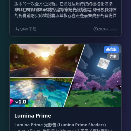
版本的一次全方位焕新。它通过运用传统的栅格化渲染技
术，在确保帧率表现合理的情况下，为你呈现出极具品质
SEUS PTGI (SEUS路径追踪全局光照版)
是 SEUS 系列中
的视觉观感。尽管目前市面上存在一些尚未公开的开发性
的一项前沿实验性版本。其核心亮点在于集成了一套完全
测试版本，但开发者近期的主要工作重心已转移至 SEUS
由开发者自主编写的软件端光线追踪实现方案，最重要的
PTGI 的迭代升级上。
是，运行它
并不强制要求
玩家必须拥有 RTX 系列显卡。
7,849 下载
2026-05-06
项目名称中的 “PTGI” 全称为 “Path Traced Global
Illumination (路径追踪全局光照)”，这不仅是该项目的
招牌特性，同时还涵盖了基于路径追踪的反射效果。
基岩版
光影
Lumina Prime
Lumina Prime 光影包 (Lumina Prime Shaders)
Lumina Prime 光影包为 Minecraft 带来了堪比电影大