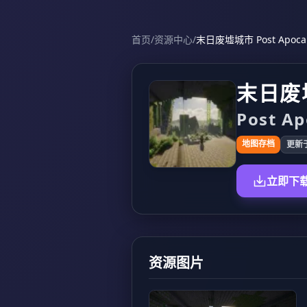
首页
/
资源中心
/
末日废墟城市 Post Apocaly
末日废
Post Ap
地图存档
更新于 
立即下
资源图片