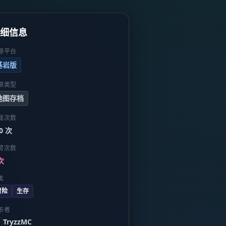
详细信息
源平台
基岩版
源类型
地图存档
载次数
0 次
赞次数
次
类
冒险
生存
布者
TryzzMC