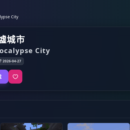
pse City
墟城市
ocalypse City
2026-04-27
载