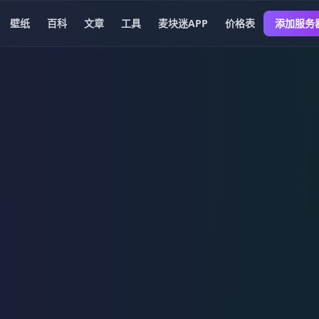
壁纸
百科
文章
工具
麦块迷APP
价格表
添加服务