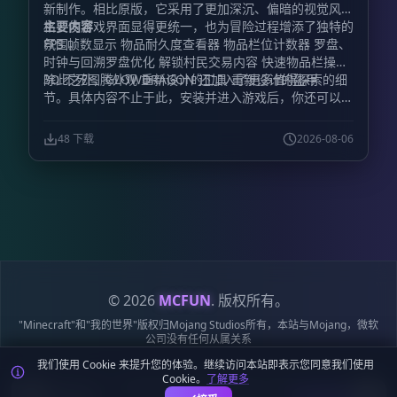
新制作。相比原版，它采用了更加深沉、偏暗的视觉风
格，使游戏界面显得更统一，也为冒险过程增添了独特的
主要内容
氛围。
FPS 帧数显示 物品耐久度查看器 物品栏位计数器 罗盘、
时钟与回溯罗盘优化 解锁村民交易内容 快速物品栏操作
3D 不死图腾外观 重新设计的工具 重新设计的盔甲
除此之外，GLOWDRAGON 还加入了更多值得探索的细
节。具体内容不止于此，安装并进入游戏后，你还可以亲
自发现其中隐藏的视觉变化与实用改动。
48 下载
2026-08-06
© 2026
MCFUN
. 版权所有。
"Minecraft"和"我的世界"版权归Mojang Studios所有，本站与Mojang，微软
公司没有任何从属关系
我们使用 Cookie 来提升您的体验。继续访问本站即表示您同意我们使用
隐私政策
服务条款
Cookie 政策
站点地图
鄂ICP备19018284号-6
Cookie。
了解更多
鄂公网安备42018502009170号
麦块迷APP - 在这里总会找到你喜欢的MC基
下载