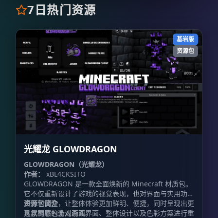
7日热门资源
基岩版
资源包
光耀龙 GLOWDRAGON
GLOWDRAGON（光耀龙）
作者：
xBL4CKSITO
GLOWDRAGON 是一款全面焕新的 Minecraft 材质包。
它不仅重新设计了游戏的视觉表现，也对界面与实用功能
进行了调整，让整体体验更加鲜明、便捷，同时呈现出更
资源包简介
具氛围感的游戏画面。
这款材质包会对游戏界面、整体设计以及色彩方案进行重