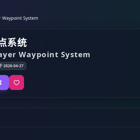
Waypoint System
点系统
ayer Waypoint System
 2026-04-27
载