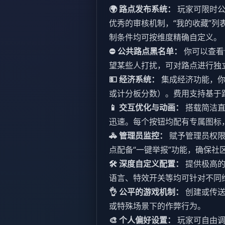
🌍 路点发布系统：
玩家可限时公
优秀的审核机制，“我的收藏”
制条件均可按维度精确自定义。
⛔ 公共路点黑名单：
你可以查看
望某些人打扰，可对路点进行独
💵 经济系统：
集成经济功能，你
或计分板分数）。费用支持基于
📱 交互优化与动画：
搭载简洁直
迅速。每个按钮均配有专属图标
🚓 管理员监控：
赋予管理员权限
点配备“一键举报”功能，确保社
🛠️ 深度自定义配置：
提供极高的
语言、特效开关等均可针对不同
👌 公平的游戏机制：
创建或传送
或特殊场景下的作弊行为。
🎨 个人偏好设置：
玩家可自由调