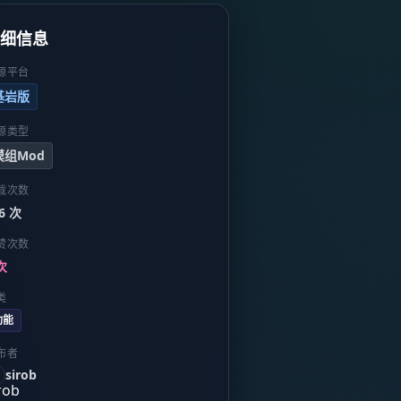
详细信息
源平台
基岩版
源类型
模组Mod
载次数
6 次
赞次数
次
类
功能
布者
sirob