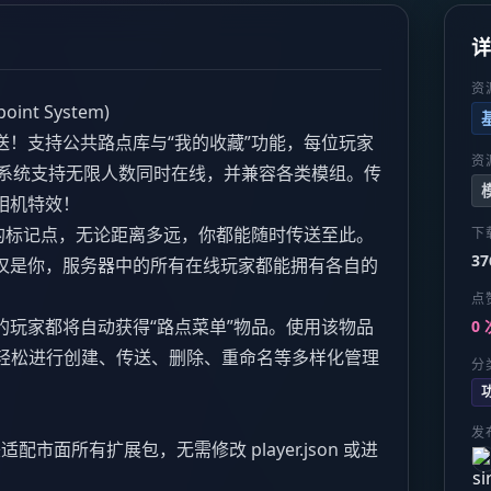
资
int System)
送！支持公共路点库与“我的收藏”功能，每位玩家
资
点。系统支持无限人数同时在线，并兼容各类模组。传
相机特效！
置的标记点，无论距离多远，你都能随时传送至此。
下
37
仅是你，服务器中的所有在线玩家都能拥有各自的
点
的玩家都将自动获得“路点菜单”物品。使用该物品
0 
你轻松进行创建、传送、删除、重命名等多样化管理
分
发
配市面所有扩展包，无需修改 player.json 或进